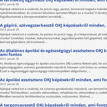
2013. január 30.
Ajánljuk neked ezt a szakmát, ha precíz vagy, pontos, kiismered magad a különb
nyilvántartásokban, és szívesen készítesz ilyeneket Milyen ez a munka? A törvény
foglalkozhatnak a környezetvédelmi termékdíj ...
A gépíró, szövegszerkesztő OKJ képzésekről minden,
2013. január 29.
Ajánljuk neked ezt a szakmát, ha pontos és precíz vagy, jó a helyesírásod, jól tud
munka? Leveleket, iratokat, dokumentumokat, jegyzőkönyveket kell gépelned, táb
beírnod gépíróként. Jól érezheted ...
Az általános ápolási és egészségügyi asszisztens OKJ
ami fontos
2013. január 29.
Az általános egészségügyi és ápolási asszisztens OKJ szakma Neked való, ha szí
egészségügyben, szeretsz gondoskodni másokról, könnyen szót értesz az ember
Ezzel a végzettséggel egészségügyi intézményekben dolgozhatsz, ...
Az ápolási asszisztens OKJ képésekről minden, ami fo
2013. január 28.
Ajánljuk neked ezt a szakmát, ha szívesen gondoskodsz másokról, van benned fe
munka? Kórházakban, szociális otthonokban, rehabilitációs otthonokban a szakké
Rendben tartod és fertőtleníted az eszközöket, műszereket. Kíséred, ...
A targoncavezető OKJ képzésekről minden, ami font