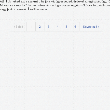
Ajánljuk neked ezt a szakmát, ha jó a kézügyességed, érdekel az egészségügy, jó
Milyen ez a munka? Fogtechnikusként a fogorvossal együttműködve fogpótlásoka
vagy javítod azokat. Általában az a ...
« Előző
1
2
3
4
5
6
Következő »