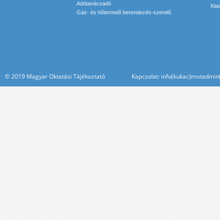
Adótanácsadó
Kla
Gáz- és hőtermelő berendezés-szerelő
© 2019 Magyar Oktatási Tájékoztató Kapcsolat: info(kukac)motadmin(