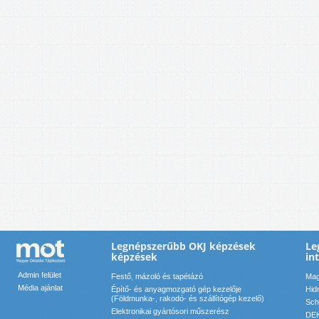
Legnépszerűbb OKJ képzések
Le
képzések
in
Admin felület
Festő, mázoló és tapétázó
Mag
Média ajánlat
Építő- és anyagmozgató gép kezelője
Hid
(Földmunka-, rakodó- és szállítógép kezelő)
Sch
Elektronikai gyártósori műszerész
DEK