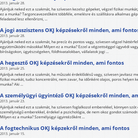
2013. január 28.
Ajánljuk neked ezt a szakmát, ha szívesen kezelsz gépeket, végzel fizikai munkát,
ez a munka? Targoncavezetőként többféle, emelésre és szállításra alkalmas gép
feladatod lesz ellenőrizni, ...
A jogi asszisztens OKJ képzésekről minden, ami fonto
2013. január 28.
Ajánljuk neked ezt a szakmát, ha precíz és pontos vagy, szívesen végzel háttérfel
együttműködni másokkal Milyen ez a munka? Ezzel a végzettséggel ügyvédi vagy
bíróságokon, ügyészségeken, földhivatalokban, vállalatok jogi ...
A hegesztő OKJ képzésekről minden, ami fontos
2013. január 25.
Ajánljuk neked ezt a szakmát, ha műszaki érdeklődésű vagy, szívesen javítasz m
fizikai munkát, tudsz koncentrálni, nem zavar, ha időnként olajos, poros helyen k
munka? Aki ...
A személyügyi ügyintéző OKJ képzésekről minden, am
2013. január 23.
Ajánljuk neked ezt a szakmát, ha szívesen foglalkozol emberekkel, könnyen szót
személyiségű emberekkel, érdekel a pszichológia, de nem okoz gondot számodr
Milyen ez a munka? Személyügyi ügyintézőként ...
A fogtechnikus OKJ képzekről minden, ami fontos
2013. január 15.