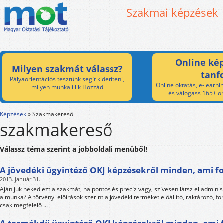
Szakmai képzések
Online kép
Milyen szakmát válassz?
tanf
Pályaorientációs tesztünk segít kideríteni,
Online oktatás, e-learnin
milyen munka illik Hozzád
és válogass 165+ on
Képzések
»
Szakmakereső
szakmakereső
Válassz téma szerint a jobboldali menüből!
A jövedéki ügyintéző OKJ képzésekről minden, ami f
2013. január 31.
Ajánljuk neked ezt a szakmát, ha pontos és precíz vagy, szívesen látsz el adminis
a munka? A törvényi előírások szerint a jövedéki terméket előállító, raktározó, 
csak megfelelő ...
A termékdíj ügyintéző OKJ képzésekről minden, ami 