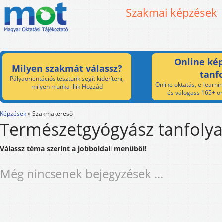
Szakmai képzések
Online kép
Milyen szakmát válassz?
tanf
Pályaorientációs tesztünk segít kideríteni,
Online oktatás, e-learnin
milyen munka illik Hozzád
és válogass 165+ on
Képzések
»
Szakmakereső
Természetgyógyász tanfol
Válassz téma szerint a jobboldali menüből!
Még nincsenek bejegyzések ...