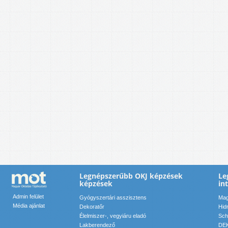
Legnépszerűbb OKJ képzések
Le
képzések
in
Admin felület
Gyógyszertári asszisztens
Mag
Média ajánlat
Dekoratőr
Hid
Élelmiszer-, vegyiáru eladó
Sch
Lakberendező
DEK