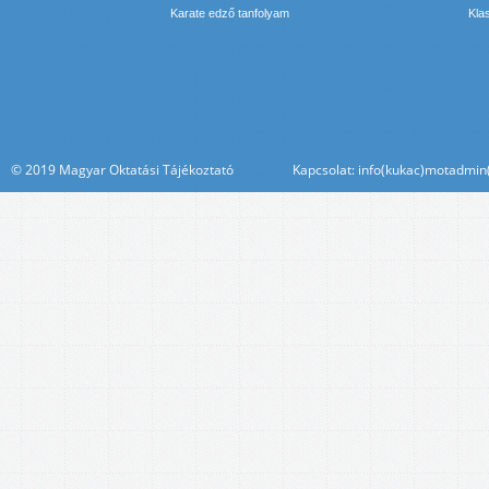
Karate edző tanfolyam
Kla
© 2019 Magyar Oktatási Tájékoztató Kapcsolat: info(kukac)motadmin(