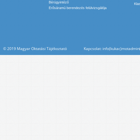
Bérügyintéző
Kla
Erősáramú berendezés felülvizsgálója
© 2019 Magyar Oktatási Tájékoztató Kapcsolat: info(kukac)motadmin(