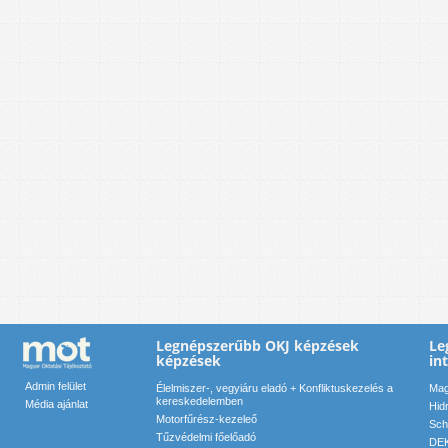
Legnépszerűbb OKJ képzések
Le
képzések
in
Admin felület
Élelmiszer-, vegyiáru eladó + Konfliktuskezelés a
Mag
kereskedelemben
Média ajánlat
Hid
Motorfűrész-kezeleő
Sch
Tűzvédelmi főelőadó
DEK