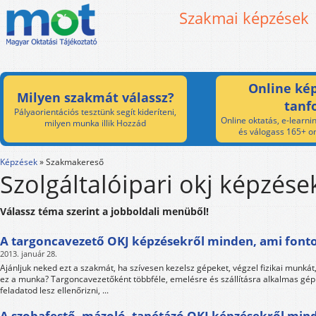
Szakmai képzések
Online kép
Milyen szakmát válassz?
tanf
Pályaorientációs tesztünk segít kideríteni,
Online oktatás, e-learnin
milyen munka illik Hozzád
és válogass 165+ on
Képzések
»
Szakmakereső
Szolgáltalóipari okj képzése
Válassz téma szerint a jobboldali menüből!
A targoncavezető OKJ képzésekről minden, ami font
2013. január 28.
Ajánljuk neked ezt a szakmát, ha szívesen kezelsz gépeket, végzel fizikai munkát,
ez a munka? Targoncavezetőként többféle, emelésre és szállításra alkalmas gép
feladatod lesz ellenőrizni, ...
A szobafestő, mázoló, tapétázó OKJ képzésekről min