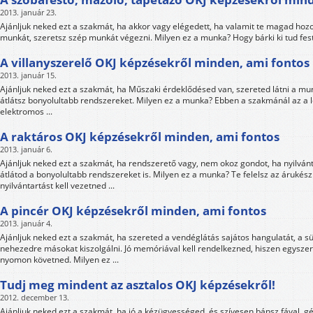
2013. január 23.
Ajánljuk neked ezt a szakmát, ha akkor vagy elégedett, ha valamit te magad hozol 
munkát, szeretsz szép munkát végezni. Milyen ez a munka? Hogy bárki ki tud feste
A villanyszerelő OKJ képzésekről minden, ami fontos
2013. január 15.
Ajánljuk neked ezt a szakmát, ha Műszaki érdeklődésed van, szereted látni a 
átlátsz bonyolultabb rendszereket. Milyen ez a munka? Ebben a szakmánál az a l
elektromos ...
A raktáros OKJ képzésekről minden, ami fontos
2013. január 6.
Ajánljuk neked ezt a szakmát, ha rendszerető vagy, nem okoz gondot, ha nyilvánt
átlátod a bonyolultabb rendszereket is. Milyen ez a munka? Te felelsz az árukészl
nyilvántartást kell vezetned ...
A pincér OKJ képzésekről minden, ami fontos
2013. január 4.
Ajánljuk neked ezt a szakmát, ha szereted a vendéglátás sajátos hangulatát, a s
nehezedre másokat kiszolgálni. Jó memóriával kell rendelkezned, hiszen egyszerr
nyomon követned. Milyen ez ...
Tudj meg mindent az asztalos OKJ képzésekről!
2012. december 13.
Ajánljuk neked ezt a szakmát, ha jó a kézügyességed, és szívesen bánsz fával, g