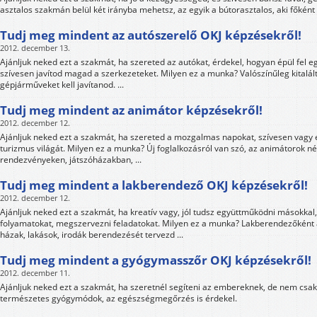
asztalos szakmán belül két irányba mehetsz, az egyik a bútorasztalos, aki főként bú
Tudj meg mindent az autószerelő OKJ képzésekről!
2012. december 13.
Ajánljuk neked ezt a szakmát, ha szereted az autókat, érdekel, hogyan épül fel 
szívesen javítod magad a szerkezeteket. Milyen ez a munka? Valószínűleg kitalál
gépjárműveket kell javítanod. ...
Tudj meg mindent az animátor képzésekről!
2012. december 12.
Ajánljuk neked ezt a szakmát, ha szereted a mozgalmas napokat, szívesen vagy
turizmus világát. Milyen ez a munka? Új foglalkozásról van szó, az animátorok n
rendezvényeken, játszóházakban, ...
Tudj meg mindent a lakberendező OKJ képzésekről!
2012. december 12.
Ajánljuk neked ezt a szakmát, ha kreatív vagy, jól tudsz együttműködni másokkal,
folyamatokat, megszervezni feladatokat. Milyen ez a munka? Lakberendezőként a
házak, lakások, irodák berendezését tervezd ...
Tudj meg mindent a gyógymasszőr OKJ képzésekről!
2012. december 11.
Ajánljuk neked ezt a szakmát, ha szeretnél segíteni az embereknek, de nem csa
természetes gyógymódok, az egészségmegőrzés is érdekel.