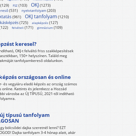
OKJ
(129)
(103)
(1273)
FSZ
reső
(531)
(203)
nyelvtanfolyam
OKJ tanfolyam
ktatás
(961)
(1210)
kásképzés
(725)
(127)
alapképzés
(122)
(171)
(109)
felvételi
gimnázium
pzést keresel?
ndítható, OKJ-t felváltó friss szakképesítések
lasztékban, 150+ helyszínen. Találd meg
akmáját tanfolyamkereső oldalunkon.
képzés országosan és online
r- és vegyiáru eladó képzés az ország számos
s online. Kattints és jelentkezz a Hozzád
bbi városba az ÚJ TÍPUSÚ, 2021-től indítható
folyamra.
új típusú tanfolyam
ÁGOSAN
gy bölcsődei dajka szeretnél lenni? EZT
GOD! Dajka tanfolyam 3-4 hónap alatt, akár