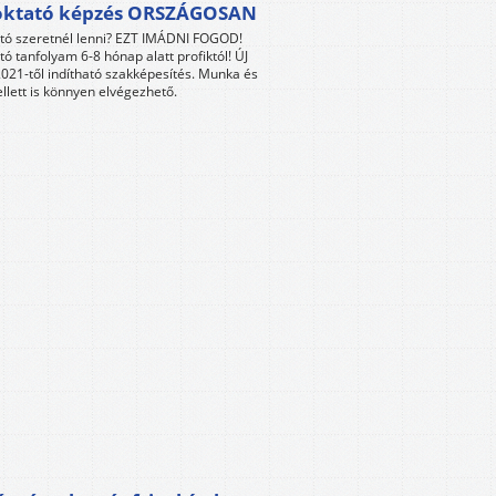
oktató képzés ORSZÁGOSAN
tó szeretnél lenni? EZT IMÁDNI FOGOD!
tó tanfolyam 6-8 hónap alatt profiktól! ÚJ
021-től indítható szakképesítés. Munka és
llett is könnyen elvégezhető.