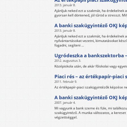
2013. január 8.
Ajánljuk neked ezt a szakmát, ha érdekelnek 
gyorsan kell döntened, jól tűröd a stresszt. Mi
A banki szakügyintéző OKJ ké
2013. január 8.
Ajánljuk neked ezt a szakmát, ha érdekelnek 
nyilvántartásokat vezetni, kimutatásokat készí
fogadni, segíteni ...
Ugródeszka a bankszektorba –
2012. augusztus 3.
Középiskola után, de akár főiskolai vagy egyet
Piaci rés – az értékpapír-piac
2011. február 9.
Az értékpapír-piaci szakügyintézők képzése n
A banki szakügyintéző OKJ ké
2007. január 4.
Mi vagyunk a bank szeme és füle, mi találkozu
szakügyintéző. A munka változatos, a kereset 
végzettséggel.