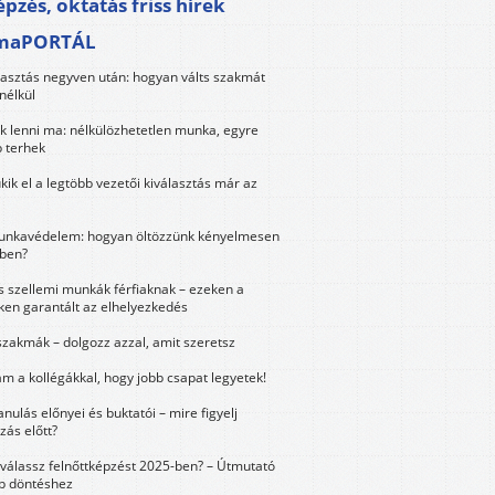
pzés, oktatás friss hírek
maPORTÁL
lasztás negyven után: hogyan válts szakmát
nélkül
k lenni ma: nélkülözhetetlen munka, egyre
 terhek
kik el a legtöbb vezetői kiválasztás már az
unkavédelem: hogyan öltözzünk kényelmesen
ben?
és szellemi munkák férfiaknak – ezeken a
ken garantált az elhelyezkedés
szakmák – dolgozz azzal, amit szeretsz
m a kollégákkal, hogy jobb csapat legyetek!
anulás előnyei és buktatói – mire figyelj
zás előtt?
válassz felnőttképzést 2025-ben? – Útmutató
bb döntéshez