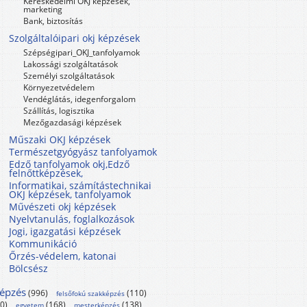
Kereskedelmi OKJ képzések,
marketing
Bank, biztosítás
Szolgáltalóipari okj képzések
Szépségipari_OKJ_tanfolyamok
Lakossági szolgáltatások
Személyi szolgáltatások
Környezetvédelem
Vendéglátás, idegenforgalom
Szállítás, logisztika
Mezőgazdasági képzések
Műszaki OKJ képzések
Természetgyógyász tanfolyamok
Edző tanfolyamok okj,Edző
felnőttképzések,
Informatikai, számítástechnikai
OKJ képzések, tanfolyamok
Művészeti okj képzések
Nyelvtanulás, foglalkozások
Jogi, igazgatási képzések
Kommunikáció
Őrzés-védelem, katonai
Bölcsész
képzés
(996)
(110)
felsőfokú szakképzés
10)
(168)
(138)
egyetem
mesterképzés