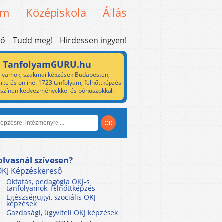
em
Középiskola
Állás
ső
Tudd meg!
Hirdessen ingyen!
TanfolyamGURU.hu
lyamok, szakmai képzések Budapesten,
rte és online. 1723 tanfolyam, felnőttképzés
yszínen kedvezményekkel és bónuszokkal.
olvasnál szívesen?
OKJ Képzéskereső
Oktatás, pedagógia OKJ-s
tanfolyamok, felnőttképzés
Egészségügyi, szociális OKJ
képzések
Gazdasági, ügyviteli OKJ képzések