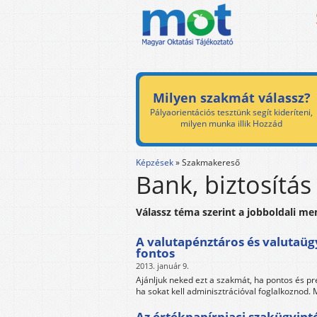
Milyen szakmát válassz?
Pályaorientációs tesztünk segít kideríteni,
milyen munka illik Hozzád
Képzések
»
Szakmakereső
Bank, biztosítás
Válassz téma szerint a jobboldali me
A valutapénztáros és valutaü
fontos
2013. január 9.
Ajánljuk neked ezt a szakmát, ha pontos és pr
ha sokat kell adminisztrációval foglalkoznod.
Az értékpapírpiaci szakügyint