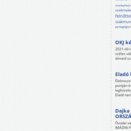
munkahely
szakmake
felnőtto
szakmun
pedagógia
OKJ ké
2021-től i
széles vá
álmaid sz
Eladó 
Élelmisze
pontján é
legközele
Eladó tan
Dajka 
ORSZ
Óvodai va
IMÁDNI FO