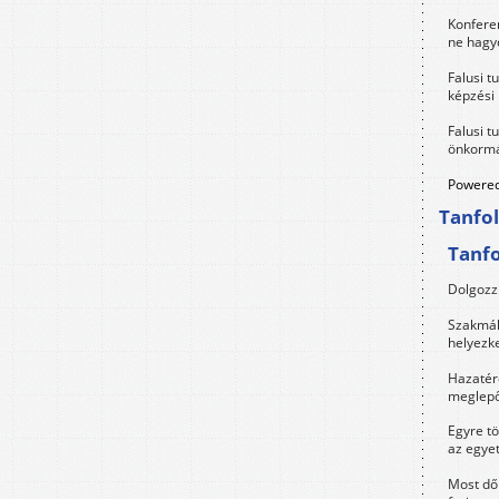
Konfere
ne hagyd
Falusi t
képzési
Falusi t
önkormá
Powered
Tanfo
Tanf
Dolgozz 
Szakmák 
helyezk
Hazatérő
meglepő
Egyre t
az egye
Most dől