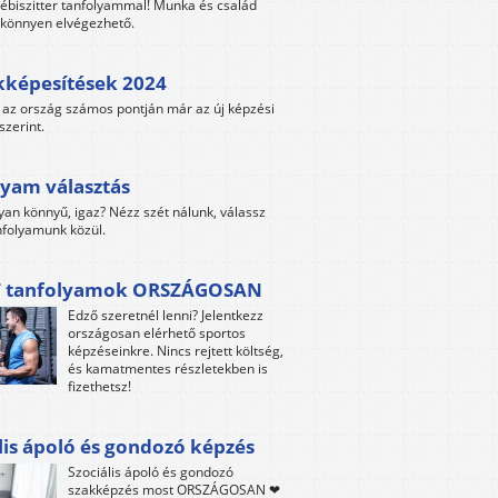
ébiszitter tanfolyammal! Munka és család
s könnyen elvégezhető.
kképesítések 2024
az ország számos pontján már az új képzési
szerint.
yam választás
yan könnyű, igaz? Nézz szét nálunk, válassz
folyamunk közül.
 tanfolyamok ORSZÁGOSAN
Edző szeretnél lenni? Jelentkezz
országosan elérhető sportos
képzéseinkre. Nincs rejtett költség,
és kamatmentes részletekben is
fizethetsz!
lis ápoló és gondozó képzés
Szociális ápoló és gondozó
szakképzés most ORSZÁGOSAN ❤