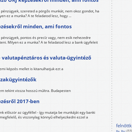
a pénzügyek, szereted a pörgős munkát, nem okoz gondot, ha
lyen ez a munka? A te feladatod lesz, hogy ...
pzésekről minden, ami fontos
a pénzügyek, pontos és precíz vagy, nem esik nehezedre
teni. Milyen ez a munka? A te feladatod lesz a bank ügyfeleit
 valutapénztáros és valuta-ügyintéző
emi képzés mellet is kitanulhatjuk ezt a
i szakügyintézők
em tekint vissza hosszú múltra. Budapesten
pzésről 2017-ben
nk először az ügyféllel - így mutatja be munkáját egy banki
megfelelő, és viszonylag könnyű elhelyezkedni ezzel a
felnőtt
(1
Ba, Bsc