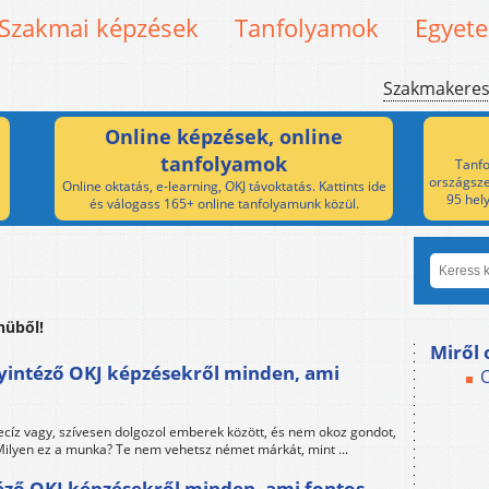
Szakmai képzések
Tanfolyamok
Egyet
Szakmakere
Online képzések, online
tanfolyamok
Tanfo
országsze
Online oktatás, e-learning, OKJ távoktatás. Kattints ide
95 hel
és válogass 165+ online tanfolyamunk közül.
nüből!
Miről 
gyintéző OKJ képzésekről minden, ami
ecíz vagy, szívesen dolgozol emberek között, és nem okoz gondot,
 Milyen ez a munka? Te nem vehetsz német márkát, mint ...
éző OKJ képzésekről minden, ami fontos