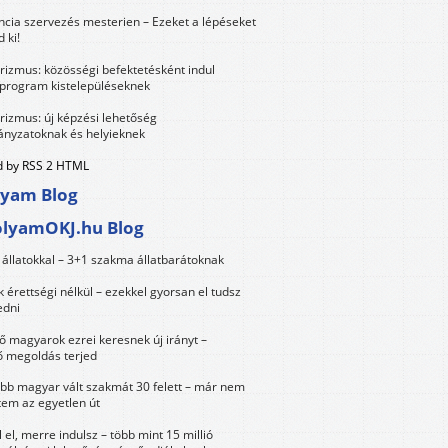
ncia szervezés mesterien – Ezeket a lépéseket
 ki!
urizmus: közösségi befektetésként indul
 program kistelepüléseknek
urizmus: új képzési lehetőség
nyzatoknak és helyieknek
 by RSS 2 HTML
lyam Blog
olyamOKJ.hu Blog
állatokkal – 3+1 szakma állatbarátoknak
érettségi nélkül – ezekkel gyorsan el tudsz
edni
 magyarok ezrei keresnek új irányt –
 megoldás terjed
öbb magyar vált szakmát 30 felett – már nem
tem az egyetlen út
 el, merre indulsz – több mint 15 millió