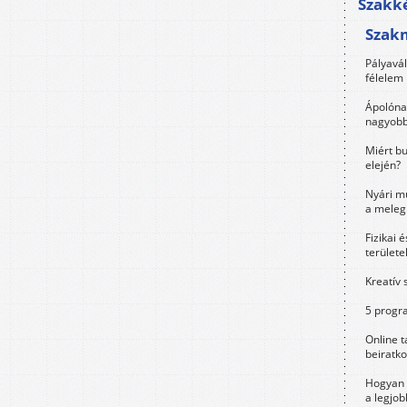
Szakké
Szak
Pályavá
félelem 
Ápolóna
nagyobb
Miért bu
elején?
Nyári m
a meleg
Fizikai 
területe
Kreatív 
5 progra
Online t
beiratko
Hogyan 
a legjo