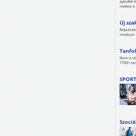
ajándék b
mellett i
Új sza
Képzések 
rendszer 
Tanfol
Nem is ol
1700+ tan
SPORT
Szociá