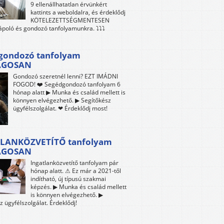
9 ellenállhatatlan érvünkért
kattints a weboldalra, és érdeklődj
KÖTELEZETTSÉGMENTESEN
 ápoló és gondozó tanfolyamunkra. ⤵⤵⤵
gondozó tanfolyam
ÁGOSAN
Gondozó szeretnél lenni? EZT IMÁDNI
FOGOD! ❤️ Segédgondozó tanfolyam 6
hónap alatt ▶ Munka és család mellett is
könnyen elvégezhető. ▶ Segítőkész
ügyfélszolgálat. ❤ Érdeklődj most!
LANKÖZVETÍTŐ tanfolyam
ÁGOSAN
Ingatlanközvetítő tanfolyam pár
hónap alatt. ⚠ Ez már a 2021-től
indítható, új típusú szakmai
képzés. ▶ Munka és család mellett
is könnyen elvégezhető. ▶
z ügyfélszolgálat. Érdeklődj!