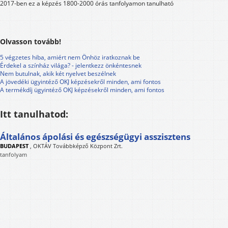
2017-ben ez a képzés 1800-2000 órás tanfolyamon tanulható
Olvasson tovább!
5 végzetes hiba, amiért nem Önhöz iratkoznak be
Érdekel a színház világa? - jelentkezz önkéntesnek
Nem butulnak, akik két nyelvet beszélnek
A jövedéki ügyintéző OKJ képzésekről minden, ami fontos
A termékdíj ügyintéző OKJ képzésekről minden, ami fontos
Itt tanulhatod:
Általános ápolási és egészségügyi asszisztens
BUDAPEST
,
OKTÁV Továbbképző Központ Zrt.
tanfolyam