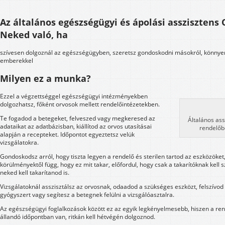
Az általános egészségügyi és ápolási asszisztens
Neked való, ha
szívesen dolgoznál az egészségügyben, szeretsz gondoskodni másokról, könnyen
emberekkel
Milyen ez a munka?
Ezzel a végzettséggel egészségügyi intézményekben
dolgozhatsz, főként orvosok mellett rendelőintézetekben.
Te fogadod a betegeket, felveszed vagy megkeresed az
Általános ass
adataikat az adatbázisban, kiállítod az orvos utasításai
rendelőb
alapján a recepteket. Időpontot egyeztetsz velük
vizsgálatokra.
Gondoskodsz arról, hogy tiszta legyen a rendelő és sterilen tartod az eszközöket
körülményektől függ, hogy ez mit takar, előfordul, hogy csak a takarítóknak kell s
neked kell takarítanod is.
Vizsgálatoknál asszisztálsz az orvosnak, odaadod a szükséges eszközt, felszívo
gyógyszert vagy segítesz a betegnek felülni a vizsgálóasztalra.
Az egészségügyi foglalkozások között ez az egyik legkényelmesebb, hiszen a ren
állandó időpontban van, ritkán kell hétvégén dolgoznod.