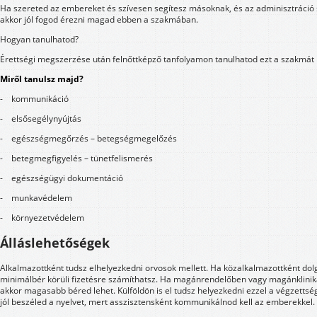
Ha szereted az embereket és szívesen segítesz másoknak, és az adminisztráci
akkor jól fogod érezni magad ebben a szakmában.
Hogyan tanulhatod?
Érettségi megszerzése után felnőttképző tanfolyamon tanulhatod ezt a szakmát
Miről tanulsz majd?
- kommunikáció
- elsősegélynyújtás
- egészségmegőrzés – betegségmegelőzés
- betegmegfigyelés – tünetfelismerés
- egészségügyi dokumentáció
- munkavédelem
- környezetvédelem
Álláslehetőségek
Alkalmazottként tudsz elhelyezkedni orvosok mellett. Ha közalkalmazottként dol
minimálbér körüli fizetésre számíthatsz. Ha magánrendelőben vagy magánkliniká
akkor magasabb béred lehet. Külföldön is el tudsz helyezkedni ezzel a végzettség
jól beszéled a nyelvet, mert asszisztensként kommunikálnod kell az emberekkel.