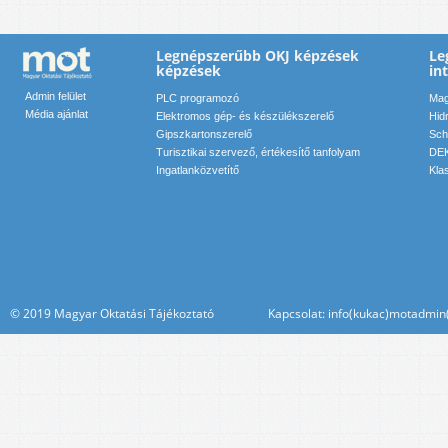
Legnépszerűbb OKJ képzések
Le
képzések
in
Admin felület
PLC programozó
Mag
Média ajánlat
Elektromos gép- és készülékszerelő
Hid
Gipszkartonszerelő
Sch
Turisztikai szervező, értékesítő tanfolyam
DEK
Ingatlanközvetítő
Kla
© 2019 Magyar Oktatási Tájékoztató Kapcsolat: info(kukac)motadmin(