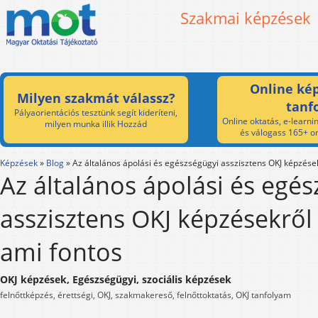
Szakmai képzések
Online kép
Milyen szakmát válassz?
tanf
Pályaorientációs tesztünk segít kideríteni,
Online oktatás, e-learnin
milyen munka illik Hozzád
és válogass 165+ on
Képzések
»
Blog
»
Az általános ápolási és egészségügyi asszisztens OKJ képzése
Az általános ápolási és egé
asszisztens OKJ képzésekről
ami fontos
OKJ képzések, Egészségügyi, szociális képzések
felnőttképzés, érettségi, OKJ, szakmakereső, felnőttoktatás, OKJ tanfolyam