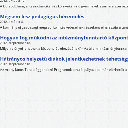
2012. október 17.
A BorsodChem, a Kazincbarcikán és környékén élő gyermekek számára szervezet
Mégsem lesz pedagógus béremelés
2012. október 8.
A kormány új gazdasági megszorító intézkedéseinek részeként elhalasztja a taná
Hogyan fog működni az intézményfenntartó központ
2012. szeptember 18.
Milyen előnyei lehetnek a központ létrehozásának? – Az állami intézményfenntar
Hátrányos helyzetű diákok jelentkezhetnek tehets
2012. szeptember 18.
Az Arany János Tehetséggondozó Programok tanulói pályázatai már elérhetők 