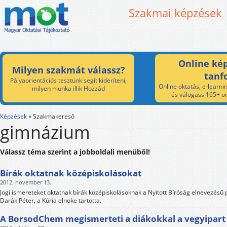
Szakmai képzések
Online kép
Milyen szakmát válassz?
tanf
Pályaorientációs tesztünk segít kideríteni,
Online oktatás, e-learnin
milyen munka illik Hozzád
és válogass 165+ on
Képzések
»
Szakmakereső
gimnázium
Válassz téma szerint a jobboldali menüből!
Bírák oktatnak középiskolásokat
2012. november 13.
Jogi ismereteket oktatnak bírák középiskolásoknak a Nyitott Bíróság elnevezésű
Darák Péter, a Kúria elnöke tartotta.
A BorsodChem megismerteti a diákokkal a vegyipart