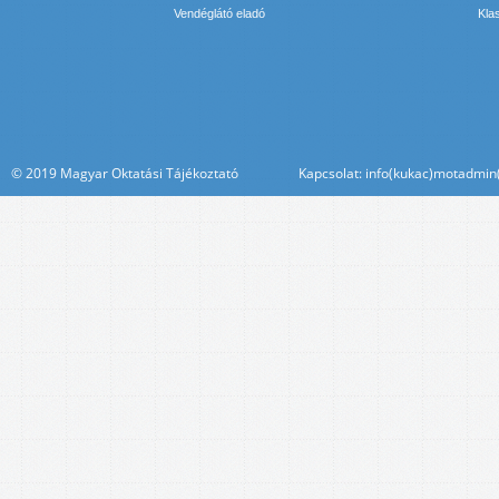
Vendéglátó eladó
Kla
© 2019 Magyar Oktatási Tájékoztató Kapcsolat: info(kukac)motadmin(