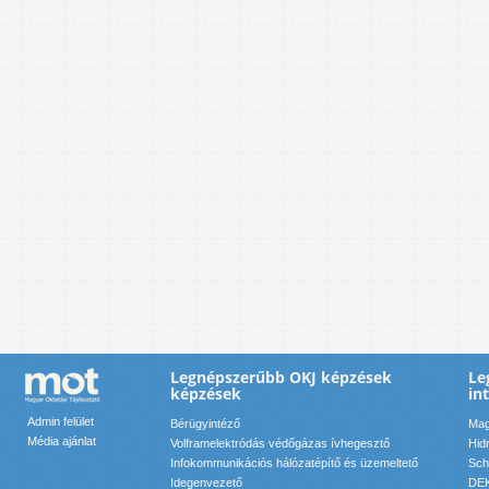
Legnépszerűbb OKJ képzések
Le
képzések
in
Admin felület
Bérügyintéző
Mag
Média ajánlat
Volframelektródás védőgázas ívhegesztő
Hid
Infokommunikációs hálózatépítő és üzemeltető
Sch
Idegenvezető
DEK