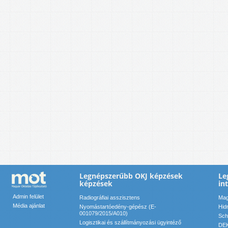
Legnépszerűbb OKJ képzések
Le
képzések
in
Admin felület
Radiográfiai asszisztens
Mag
Média ajánlat
Nyomástartóedény-gépész (E-
Hid
001079/2015/A010)
Sch
Logisztikai és szállítmányozási ügyintéző
DEK