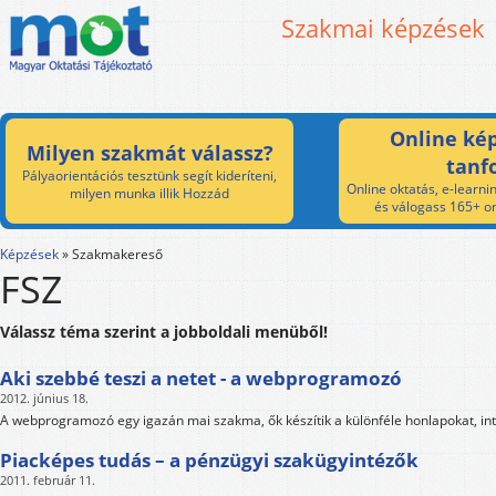
Szakmai képzések
Online kép
Milyen szakmát válassz?
tanf
Pályaorientációs tesztünk segít kideríteni,
Online oktatás, e-learnin
milyen munka illik Hozzád
és válogass 165+ on
Képzések
»
Szakmakereső
FSZ
Válassz téma szerint a jobboldali menüből!
Aki szebbé teszi a netet - a webprogramozó
2012. június 18.
A webprogramozó egy igazán mai szakma, ők készítik a különféle honlapokat, in
Piacképes tudás – a pénzügyi szakügyintézők
2011. február 11.