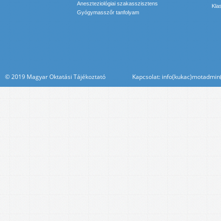
Aneszteziológiai szakasszisztens
Kla
Gyógymasszőr tanfolyam
© 2019 Magyar Oktatási Tájékoztató Kapcsolat: info(kukac)motadmin(