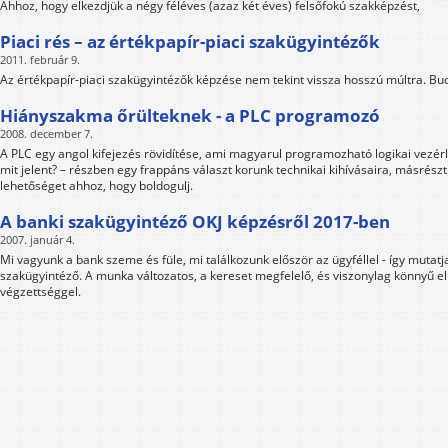
Ahhoz, hogy elkezdjük a négy féléves (azaz két éves) felsőfokú szakképzést,
Piaci rés – az értékpapír-piaci szakügyintézők
2011. február 9.
Az értékpapír-piaci szakügyintézők képzése nem tekint vissza hosszú múltra. B
Hiányszakma őrülteknek - a PLC programozó
2008. december 7.
A PLC egy angol kifejezés rövidítése, ami magyarul programozható logikai vezér
mit jelent? – részben egy frappáns választ korunk technikai kihívásaira, másrész
lehetőséget ahhoz, hogy boldogulj.
A banki szakügyintéző OKJ képzésről 2017-ben
2007. január 4.
Mi vagyunk a bank szeme és füle, mi találkozunk először az ügyféllel - így mutat
szakügyintéző. A munka változatos, a kereset megfelelő, és viszonylag könnyű el
végzettséggel.