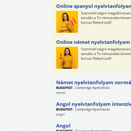
Online spanyol nyelvtanfolya
Szeretnél végre magabiztosan 
tanulás a Te ritmusodat követné
kurzus Neked szól!
Online német nyelvtanfolyam
Szeretnél végre magabiztosan 
tanulás a Te ritmusodat követné
kurzus Neked szól!
Német nyelvtanfolyam normá
BUDAPEST
,
Cambridge Nyelviskola
német
Angol nyelvtanfolyam intenzí
BUDAPEST
,
Cambridge Nyelviskola
angol
Angol
BUDAPEST
,
Danubius Nyelvi Intézet