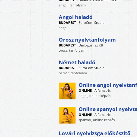
angol, tanfolyam
Angol haladó
BUDAPEST
,
EuroCom Studio
angol
Orosz nyelvtanfolyam
BUDAPEST
,
Dialógusház Kft.
orosz, tanfolyam
Német haladó
BUDAPEST
,
EuroCom Studio
német, tanfolyam
Online angol nyelvtan
ONLINE
,
Alfamatrix
angol, online képzés
Online spanyol nyelv
ONLINE
,
Alfamatrix
spanyol, online képzés
Lovári nyelvizsga előkészítő