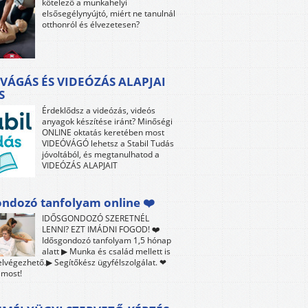
kötelező a munkahelyi
elsősegélynyújtó, miért ne tanulnál
otthonról és élvezetesen?
VÁGÁS ÉS VIDEÓZÁS ALAPJAI
S
Érdeklődsz a videózás, videós
anyagok készítése iránt? Minőségi
ONLINE oktatás keretében most
VIDEÓVÁGÓ lehetsz a Stabil Tudás
jóvoltából, és megtanulhatod a
VIDEÓZÁS ALAPJAIT
ndozó tanfolyam online ❤️
IDŐSGONDOZÓ SZERETNÉL
LENNI? EZT IMÁDNI FOGOD! ❤️
Idősgondozó tanfolyam 1,5 hónap
alatt ▶ Munka és család mellett is
lvégezhető.▶ Segítőkész ügyfélszolgálat. ❤
 most!