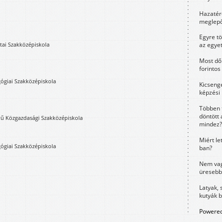
Hazatérő
meglepő
Egyre t
tai Szakközépiskola
az egye
Most dől
forintos
ógiai Szakközépiskola
Kicsenge
képzési
Többen 
döntött 
lvű Közgazdasági Szakközépiskola
mindez?
Miért le
ógiai Szakközépiskola
ban?
Nem vag
üresebb
Latyak, 
kutyák 
Powered