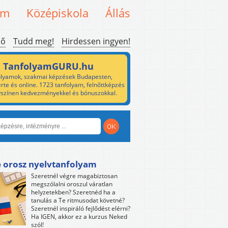
em
Középiskola
Állás
ső
Tudd meg!
Hirdessen ingyen!
TanfolyamGURU.hu
lyamok, szakmai képzések Budapesten,
rte és online. 1723 tanfolyam, felnőttképzés
yszínen kedvezményekkel és bónuszokkal.
e orosz nyelvtanfolyam
Szeretnél végre magabiztosan
megszólalni oroszul váratlan
helyzetekben? Szeretnéd ha a
tanulás a Te ritmusodat követné?
Szeretnél inspiráló fejlődést elérni?
Ha IGEN, akkor ez a kurzus Neked
szól!