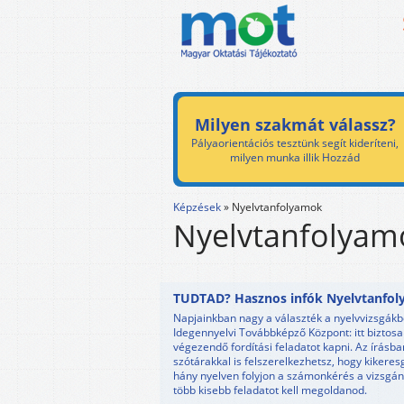
Milyen szakmát válassz?
Pályaorientációs tesztünk segít kideríteni,
milyen munka illik Hozzád
Képzések
»
Nyelvtanfolyamok
Nyelvtanfolyam
TUDTAD? Hasznos infók Nyelvtanfol
Napjainkban nagy a választék a nyelvvizsgákbó
Idegennyelvi Továbbképző Központ: itt biztos
végezendő fordítási feladatot kapni. Az írásban
szótárakkal is felszerelkezhetsz, hogy kikere
hány nyelven folyjon a számonkérés a vizsgán
több kisebb feladatot kell megoldanod.