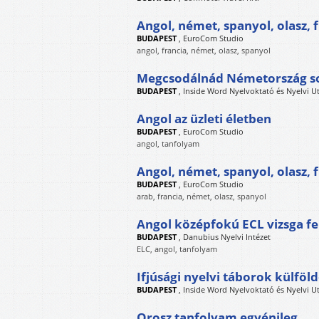
Angol, német, spanyol, olasz, 
BUDAPEST
,
EuroCom Studio
angol, francia, német, olasz, spanyol
Megcsodálnád Németország s
BUDAPEST
,
Inside Word Nyelvoktató és Nyelvi U
Angol az üzleti életben
BUDAPEST
,
EuroCom Studio
angol, tanfolyam
Angol, német, spanyol, olasz, 
BUDAPEST
,
EuroCom Studio
arab, francia, német, olasz, spanyol
Angol középfokú ECL vizsga fe
BUDAPEST
,
Danubius Nyelvi Intézet
ELC, angol, tanfolyam
Ifjúsági nyelvi táborok külföl
BUDAPEST
,
Inside Word Nyelvoktató és Nyelvi U
Orosz tanfolyam egyénileg