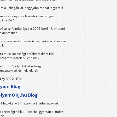
m a kollégákkal, hogy jobb csapat legyetek!
anulás előnyei és buktatói – mire figyelj
zás előtt?
válassz felnőttképzést 2025-ben? – Útmutató
bb döntéshez
ncia szervezés mesterien – Ezeket a lépéseket
 ki!
urizmus: közösségi befektetésként indul
 program kistelepüléseknek
urizmus: új képzési lehetőség
nyzatoknak és helyieknek
 by RSS 2 HTML
lyam Blog
olyamOKJ.hu Blog
állatokkal – 3+1 szakma állatbarátoknak
érettségi nélkül – ezekkel gyorsan el tudsz
edni