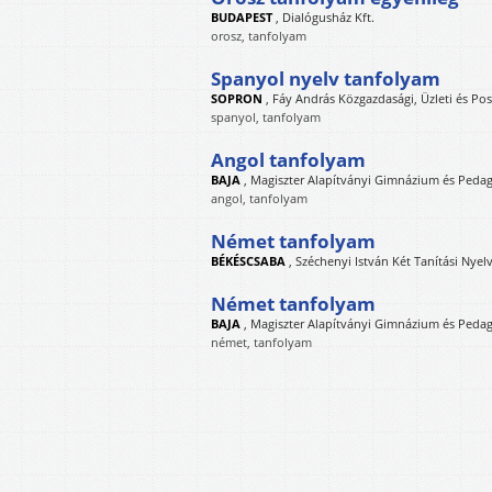
BUDAPEST
,
Dialógusház Kft.
orosz, tanfolyam
Spanyol nyelv tanfolyam
SOPRON
,
Fáy András Közgazdasági, Üzleti és Pos
spanyol, tanfolyam
Angol tanfolyam
BAJA
,
Magiszter Alapítványi Gimnázium és Pedag
angol, tanfolyam
Német tanfolyam
BÉKÉSCSABA
,
Széchenyi István Két Tanítási Nye
Német tanfolyam
BAJA
,
Magiszter Alapítványi Gimnázium és Pedag
német, tanfolyam