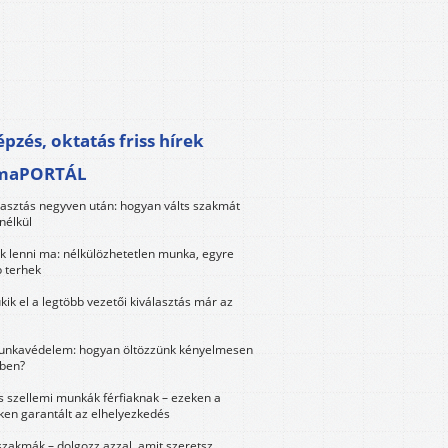
pzés, oktatás friss hírek
maPORTÁL
lasztás negyven után: hogyan válts szakmát
nélkül
k lenni ma: nélkülözhetetlen munka, egyre
 terhek
kik el a legtöbb vezetői kiválasztás már az
unkavédelem: hogyan öltözzünk kényelmesen
ben?
és szellemi munkák férfiaknak – ezeken a
ken garantált az elhelyezkedés
szakmák – dolgozz azzal, amit szeretsz