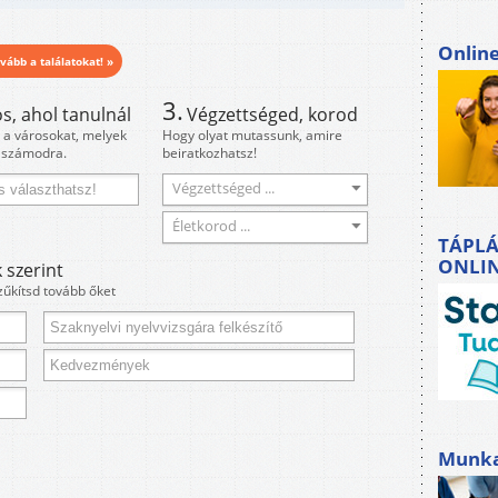
Onlin
vább a találatokat! »
3.
s, ahol tanulnál
Végzettséged, korod
i a városokat, melyek
Hogy olyat mutassunk, amire
 számodra.
beiratkozhatsz!
Végzettséged ...
Életkorod ...
TÁPLÁ
ONLI
 szerint
zűkítsd tovább őket
Munkah