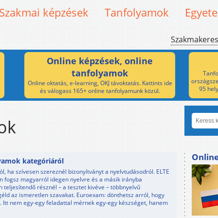
Szakmai képzések
Tanfolyamok
Egyet
Szakmakere
Online képzések, online
tanfolyamok
Tanfo
országsze
Online oktatás, e-learning, OKJ távoktatás. Kattints ide
95 hel
és válogass 165+ online tanfolyamunk közül.
ok
Onlin
yamok kategóriáról
l, ha szívesen szereznél bizonyítványt a nyelvtudásodról. ELTE
an fogsz magyarról idegen nyelvre és a másik irányba
 teljesítendő résznél – a tesztet kivéve – többnyelvű
sgéld az ismeretlen szavakat. Euroexam: dönthetsz arról, hogy
. Itt nem egy-egy feladattal mérnek egy-egy készséget, hanem