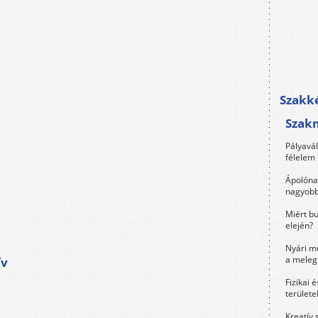
Szakké
Szak
Pályavá
félelem 
Ápolóna
nagyobb
Miért bu
elején?
Nyári m
a meleg
ív
Fizikai 
területe
Kreatív 