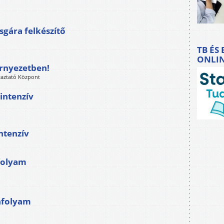
gára felkészítő
TB ÉS
ONLI
örnyezetben!
taztató Központ
intenzív
ntenzív
folyam
nfolyam