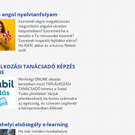
e angol nyelvtanfolyam
Szeretnél végre magabiztosan
megszólalni angolul váratlan
helyzetekben? Szeretnéd ha a
tanulás a Te ritmusodat követné?
Szeretnél inspiráló fejlődést elérni?
Ha IGEN, akkor ez a kurzus Neked
szól!
LKOZÁSI TANÁCSADÓ KÉPZÉS
NE
Minőségi ONLINE oktatás
keretében most TÁPLÁLKOZÁSI
TANÁCSADÓ lehetsz a Stabil
Tudás jóvoltából. Várjuk
jelentkezésed, ha fontos számodra
az egészség, és szívesen segítenél
a környezetedben élőknek
elyi elsősegély e-learning
Ha már minden munkahelyre