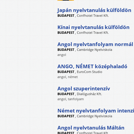
Japán nyelvtanulás külföldön
BUDAPEST
,
Confhotel Travel Kft.
Kínai nyelvtanulás külföldön
BUDAPEST
,
Confhotel Travel Kft.
Angol nyelvtanfolyam normál
BUDAPEST
,
Cambridge Nyelviskola
angol
ANGO, NÉMET középhaladó
BUDAPEST
,
EuroCom Studio
angol, német
Angol szuperintenzív
BUDAPEST
,
Dialógusház Kft.
angol, tanfolyam
Német nyelvtanfolyam intenz
BUDAPEST
,
Cambridge Nyelviskola
Angol nyelvtanulás Máltán
BUDAPEST
,
Confhotel Travel Kft.