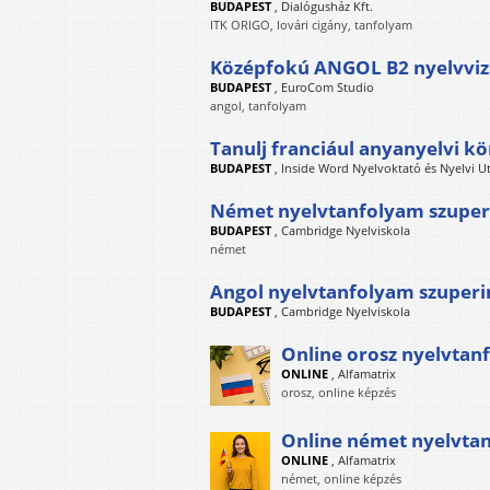
BUDAPEST
,
Dialógusház Kft.
ITK ORIGO, lovári cigány, tanfolyam
Középfokú ANGOL B2 nyelvvizs
BUDAPEST
,
EuroCom Studio
angol, tanfolyam
Tanulj franciául anyanyelvi k
BUDAPEST
,
Inside Word Nyelvoktató és Nyelvi U
Német nyelvtanfolyam szuper
BUDAPEST
,
Cambridge Nyelviskola
német
Angol nyelvtanfolyam szuperi
BUDAPEST
,
Cambridge Nyelviskola
Online orosz nyelvtan
ONLINE
,
Alfamatrix
orosz, online képzés
Online német nyelvta
ONLINE
,
Alfamatrix
német, online képzés