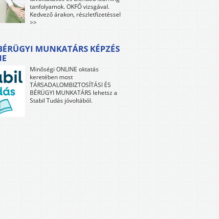
tanfolyamok. OKFŐ vizsgával.
Kedvező árakon, részletfizetéssel
>>
 BÉRÜGYI MUNKATÁRS KÉPZÉS
NE
Minőségi ONLINE oktatás
keretében most
TÁRSADALOMBIZTOSÍTÁSI ÉS
BÉRÜGYI MUNKATÁRS lehetsz a
Stabil Tudás jóvoltából.