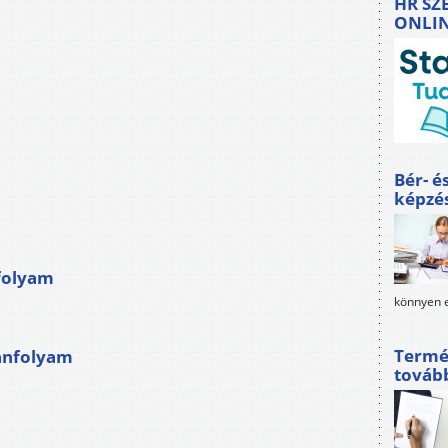
HR SZ
ONLI
Bér- é
képzé
folyam
könnyen e
Termé
tanfolyam
továb