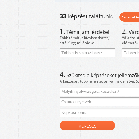
33
képzést találtunk.
Szűkítsd to
1.
2.
Téma, ami érdekel
Váro
Több témát is kiválaszthatsz,
Válaszd k
attól függ mi érdekel.
elérhetők
4.
Szűkítsd a képzéseket jellemzők
A képzések több jellemzővel vannak ellátva. S