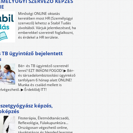
EMÉLYÜGYI SZERVEZŐ KÉPZÉS
NE
Minőségi ONLINE oktatás
keretében most HR (Személyügyi
szervező) lehetsz a Stabil Tudás
jóvoltából. Várjuk jelentkezésed, ha
emberekkel szeretnél foglalkozni,
és érdekel a HR területe.
s TB ügyintéző bejelentett
s
Bér- és TB ügyintéző szeretnél
lenni? EZT IMÁDNI FOGOD! ▶ Bér-
és társadalombiztosítási ügyintéző
tanfolyam 6 hónap alatt ONLINE!
Munka és család mellett is
lvégezhető. ▶ Érdeklődj ITT!
szetgyógyász képzés,
bképzés
Fitoterápia, Életmódtanácsadó,
Reflexológia, Fülakupunktúra...
Országosan végezhető online,
távoktatásos és blended learning