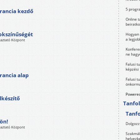
5 progra
francia kezdő
Online t
beiratko
okszínűségét
Hogyan 
a legjo
taztató Központ
Konfere
ne hagyd
Falusi t
képzési
francia alap
Falusi t
önkormá
Powered
lkészítő
Tanfo
Tanf
dön!
Dolgozz 
taztató Központ
Szakmák 
helyezk