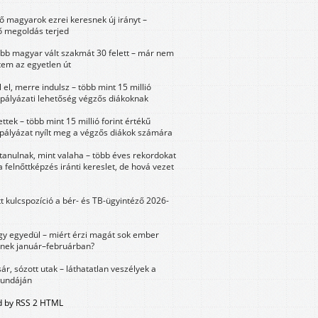
 magyarok ezrei keresnek új irányt –
 megoldás terjed
öbb magyar vált szakmát 30 felett – már nem
tem az egyetlen út
 el, merre indulsz – több mint 15 millió
 pályázati lehetőség végzős diákoknak
ttek – több mint 15 millió forint értékű
 pályázat nyílt meg a végzős diákok számára
tanulnak, mint valaha – több éves rekordokat
a felnőttképzés iránti kereslet, de hová vezet
tt kulcspozíció a bér- és TB-ügyintéző 2026-
y egyedül – miért érzi magát sok ember
nek január–februárban?
sár, sózott utak – láthatatlan veszélyek a
bundáján
 by RSS 2 HTML