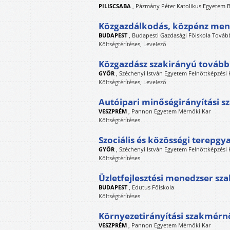
PILISCSABA
,
Pázmány Péter Katolikus Egyetem B
Közgazdálkodás, közpénz men
BUDAPEST
,
Budapesti Gazdasági Főiskola Továb
Költségtérítéses, Levelező
Közgazdász szakirányú továb
GYŐR
,
Széchenyi István Egyetem Felnőttképzési
Költségtérítéses, Levelező
Autóipari minőségirányítási 
VESZPRÉM
,
Pannon Egyetem Mérnöki Kar
Költségtérítéses
Szociális és közösségi terepgy
GYŐR
,
Széchenyi István Egyetem Felnőttképzési
Költségtérítéses
Üzletfejlesztési menedzser sz
BUDAPEST
,
Edutus Főiskola
Költségtérítéses
Környezetirányítási szakmérn
VESZPRÉM
,
Pannon Egyetem Mérnöki Kar