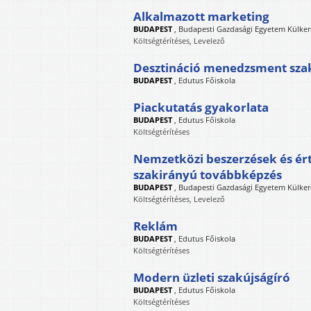
Alkalmazott marketing
BUDAPEST
,
Budapesti Gazdasági Egyetem Külker
Költségtérítéses, Levelező
Desztináció menedzsment sza
BUDAPEST
,
Edutus Főiskola
Piackutatás gyakorlata
BUDAPEST
,
Edutus Főiskola
Költségtérítéses
Nemzetközi beszerzések és ér
szakirányú továbbképzés
BUDAPEST
,
Budapesti Gazdasági Egyetem Külker
Költségtérítéses, Levelező
Reklám
BUDAPEST
,
Edutus Főiskola
Költségtérítéses
Modern üzleti szakújságíró
BUDAPEST
,
Edutus Főiskola
Költségtérítéses