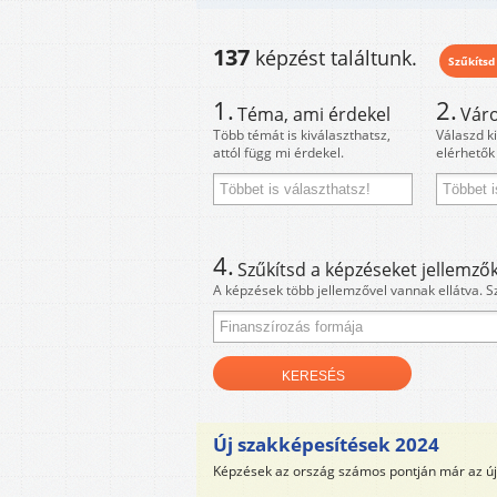
137
képzést találtunk.
Szűkítsd
1.
2.
Téma, ami érdekel
Váro
Több témát is kiválaszthatsz,
Válaszd k
attól függ mi érdekel.
elérhetők
4.
Szűkítsd a képzéseket jellemzők
A képzések több jellemzővel vannak ellátva. S
Új szakképesítések 2024
Képzések az ország számos pontján már az új 