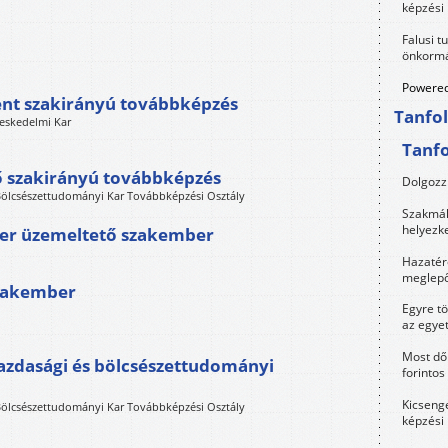
képzési
Falusi t
önkormá
Powered
t szakirányú továbbképzés
Tanfo
eskedelmi Kar
Tanf
tő szakirányú továbbképzés
Dolgozz 
ölcsészettudományi Kar Továbbképzési Osztály
Szakmák 
helyezk
szer üzemeltető szakember
Hazatérő
meglepő
szakember
Egyre t
az egye
Most dől
azdasági és bölcsészettudományi
forintos
Kicsenge
ölcsészettudományi Kar Továbbképzési Osztály
képzési