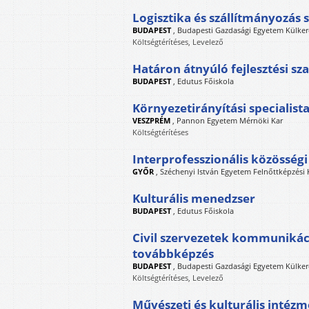
Logisztika és szállítmányozás
BUDAPEST
,
Budapesti Gazdasági Egyetem Külker
Költségtérítéses, Levelező
Határon átnyúló fejlesztési sz
BUDAPEST
,
Edutus Főiskola
Környezetirányítási specialist
VESZPRÉM
,
Pannon Egyetem Mérnöki Kar
Költségtérítéses
Interprofesszionális közössé
GYŐR
,
Széchenyi István Egyetem Felnőttképzési
Kulturális menedzser
BUDAPEST
,
Edutus Főiskola
Civil szervezetek kommunikác
továbbképzés
BUDAPEST
,
Budapesti Gazdasági Egyetem Külker
Költségtérítéses, Levelező
Művészeti és kulturális inté