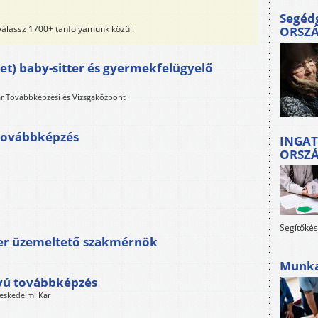
Segéd
 válassz 1700+ tanfolyamunk közül.
ORSZ
t) baby-sitter és gyermekfelügyelő
ar Továbbképzési és Vizsgaközpont
 továbbképzés
INGAT
ORSZ
Segítőkés
szer üzemeltető szakmérnök
Munkah
yú továbbképzés
eskedelmi Kar