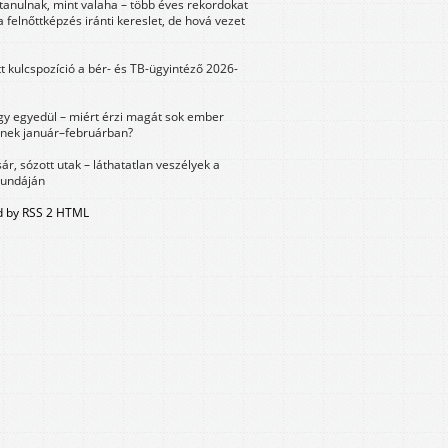
tanulnak, mint valaha – több éves rekordokat
a felnőttképzés iránti kereslet, de hová vezet
tt kulcspozíció a bér- és TB-ügyintéző 2026-
y egyedül – miért érzi magát sok ember
nek január–februárban?
sár, sózott utak – láthatatlan veszélyek a
bundáján
 by RSS 2 HTML