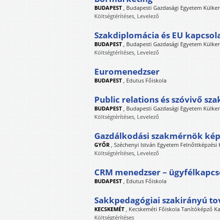
BUDAPEST
,
Budapesti Gazdasági Egyetem Külker
Költségtérítéses, Levelező
Szakdiplomácia és EU kapcsol
BUDAPEST
,
Budapesti Gazdasági Egyetem Külker
Költségtérítéses, Levelező
Euromenedzser
BUDAPEST
,
Edutus Főiskola
Public relations és szóvivő s
BUDAPEST
,
Budapesti Gazdasági Egyetem Külker
Költségtérítéses, Levelező
Gazdálkodási szakmérnök ké
GYŐR
,
Széchenyi István Egyetem Felnőttképzési
Költségtérítéses, Levelező
CRM menedzser – ügyfélkapcso
BUDAPEST
,
Edutus Főiskola
Sakkpedagógiai szakirányú t
KECSKEMÉT
,
Kecskeméti Főiskola Tanítóképző K
Költségtérítéses