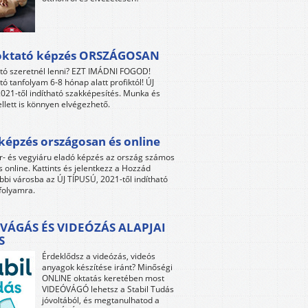
oktató képzés ORSZÁGOSAN
tó szeretnél lenni? EZT IMÁDNI FOGOD!
tó tanfolyam 6-8 hónap alatt profiktól! ÚJ
021-től indítható szakképesítés. Munka és
llett is könnyen elvégezhető.
képzés országosan és online
r- és vegyiáru eladó képzés az ország számos
s online. Kattints és jelentkezz a Hozzád
bbi városba az ÚJ TÍPUSÚ, 2021-től indítható
folyamra.
VÁGÁS ÉS VIDEÓZÁS ALAPJAI
S
Érdeklődsz a videózás, videós
anyagok készítése iránt? Minőségi
ONLINE oktatás keretében most
VIDEÓVÁGÓ lehetsz a Stabil Tudás
jóvoltából, és megtanulhatod a