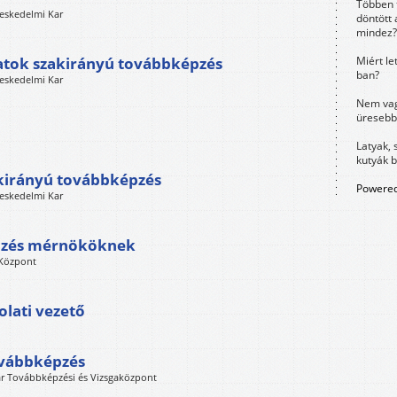
Többen 
eskedelmi Kar
döntött 
mindez?
atok szakirányú továbbképzés
Miért le
ban?
eskedelmi Kar
Nem vag
üresebb
Latyak, 
kutyák 
zakirányú továbbképzés
Powered
eskedelmi Kar
pzés mérnököknek
 Központ
lati vezető
ovábbképzés
ar Továbbképzési és Vizsgaközpont