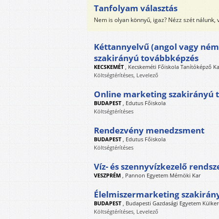
Tanfolyam választás
Nem is olyan könnyű, igaz? Nézz szét nálunk,
Kéttannyelvű (angol vagy néme
szakirányú továbbképzés
KECSKEMÉT
,
Kecskeméti Főiskola Tanítóképző K
Költségtérítéses, Levelező
Online marketing szakirányú
BUDAPEST
,
Edutus Főiskola
Költségtérítéses
Rendezvény menedzsment
BUDAPEST
,
Edutus Főiskola
Költségtérítéses
Víz- és szennyvízkezelő rend
VESZPRÉM
,
Pannon Egyetem Mérnöki Kar
Élelmiszermarketing szakirán
BUDAPEST
,
Budapesti Gazdasági Egyetem Külker
Költségtérítéses, Levelező