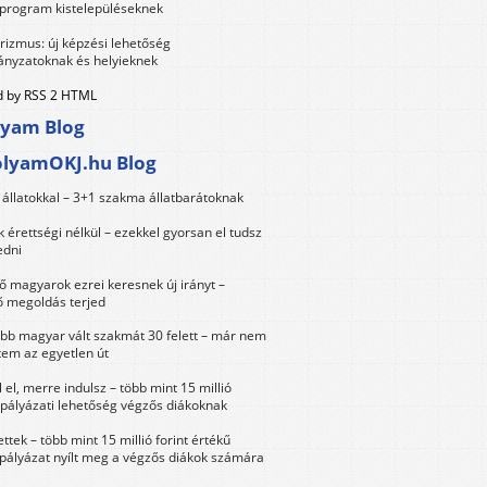
 program kistelepüléseknek
urizmus: új képzési lehetőség
nyzatoknak és helyieknek
 by RSS 2 HTML
lyam Blog
olyamOKJ.hu Blog
állatokkal – 3+1 szakma állatbarátoknak
érettségi nélkül – ezekkel gyorsan el tudsz
edni
 magyarok ezrei keresnek új irányt –
 megoldás terjed
öbb magyar vált szakmát 30 felett – már nem
tem az egyetlen út
 el, merre indulsz – több mint 15 millió
 pályázati lehetőség végzős diákoknak
ttek – több mint 15 millió forint értékű
 pályázat nyílt meg a végzős diákok számára