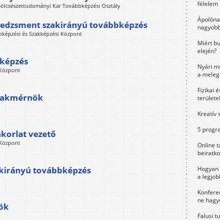
félelem 
ölcsészettudományi Kar Továbbképzési Osztály
Ápolóna
edzsment szakirányú továbbképzés
nagyobb
bképzési és Szakképzési Központ
Miért bu
elején?
bképzés
Nyári m
 Központ
a meleg
Fizikai 
szakmérnök
területe
Kreatív 
5 progra
akorlat vezető
 Központ
Online t
beiratko
Hogyan 
akirányú továbbképzés
a legjo
Konfere
ne hagyd
ök
Falusi t