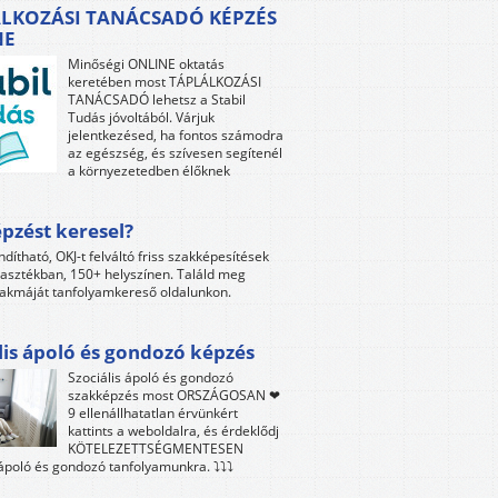
LKOZÁSI TANÁCSADÓ KÉPZÉS
NE
Minőségi ONLINE oktatás
keretében most TÁPLÁLKOZÁSI
TANÁCSADÓ lehetsz a Stabil
Tudás jóvoltából. Várjuk
jelentkezésed, ha fontos számodra
az egészség, és szívesen segítenél
a környezetedben élőknek
pzést keresel?
ndítható, OKJ-t felváltó friss szakképesítések
lasztékban, 150+ helyszínen. Találd meg
akmáját tanfolyamkereső oldalunkon.
lis ápoló és gondozó képzés
Szociális ápoló és gondozó
szakképzés most ORSZÁGOSAN ❤
9 ellenállhatatlan érvünkért
kattints a weboldalra, és érdeklődj
KÖTELEZETTSÉGMENTESEN
 ápoló és gondozó tanfolyamunkra. ⤵⤵⤵