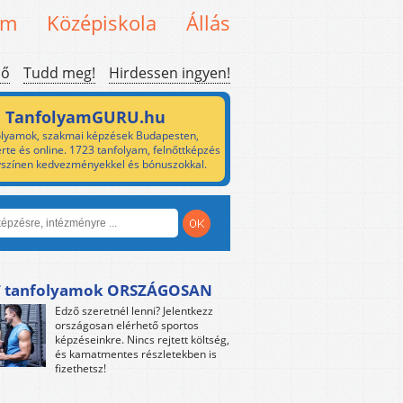
em
Középiskola
Állás
ső
Tudd meg!
Hirdessen ingyen!
TanfolyamGURU.hu
lyamok, szakmai képzések Budapesten,
rte és online. 1723 tanfolyam, felnőttképzés
yszínen kedvezményekkel és bónuszokkal.
 tanfolyamok ORSZÁGOSAN
Edző szeretnél lenni? Jelentkezz
országosan elérhető sportos
képzéseinkre. Nincs rejtett költség,
és kamatmentes részletekben is
fizethetsz!