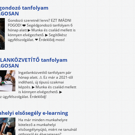
gondozó tanfolyam
ÁGOSAN
Gondozó szeretnél lenni? EZT IMÁDNI
FOGOD! ❤️ Segédgondozó tanfolyam 6
hónap alatt ▶ Munka és család mellett is
könnyen elvégezhető. ▶ Segítőkész
ügyfélszolgálat. ❤ Érdeklődj most!
LANKÖZVETÍTŐ tanfolyam
ÁGOSAN
Ingatlanközvetítő tanfolyam pár
hónap alatt. ⚠ Ez már a 2021-től
indítható, új típusú szakmai
képzés. ▶ Munka és család mellett
is könnyen elvégezhető. ▶
z ügyfélszolgálat. Érdeklődj!
elyi elsősegély e-learning
Ha már minden munkahelyre
kötelező a munkahelyi
elsősegélynyújtó, miért ne tanulnál
otthonról és élvezetesen?