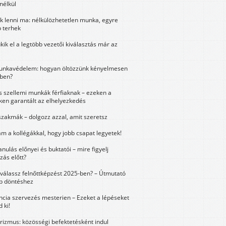
nélkül
k lenni ma: nélkülözhetetlen munka, egyre
 terhek
kik el a legtöbb vezetői kiválasztás már az
unkavédelem: hogyan öltözzünk kényelmesen
ben?
és szellemi munkák férfiaknak – ezeken a
ken garantált az elhelyezkedés
szakmák – dolgozz azzal, amit szeretsz
m a kollégákkal, hogy jobb csapat legyetek!
anulás előnyei és buktatói – mire figyelj
zás előtt?
válassz felnőttképzést 2025-ben? – Útmutató
bb döntéshez
ncia szervezés mesterien – Ezeket a lépéseket
 ki!
urizmus: közösségi befektetésként indul