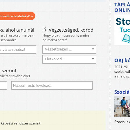
TÁPLÁ
ONLI
 tovább a találatokat! »
3.
s, ahol tanulnál
Végzettséged, korod
i a városokat, melyek
Hogy olyat mutassunk, amire
 számodra.
beiratkozhatsz!
Végzettséged ...
Életkorod ...
OKJ ké
2021-től i
 szerint
széles vá
zűkítsd tovább őket
álmaid sz
Szociá
Szociális
képzési rendszer szerint.