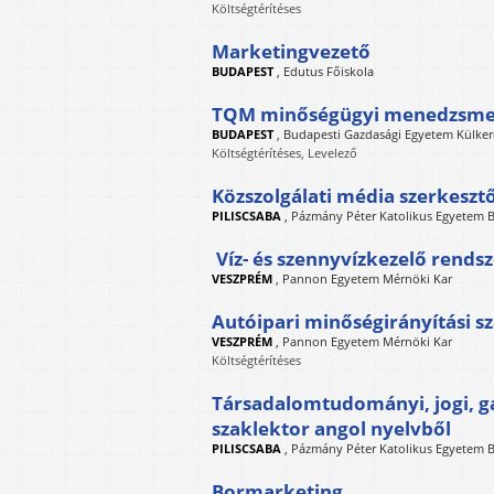
Költségtérítéses
Marketingvezető
BUDAPEST
,
Edutus Főiskola
TQM minőségügyi menedzsmen
BUDAPEST
,
Budapesti Gazdasági Egyetem Külker
Költségtérítéses, Levelező
Közszolgálati média szerkesz
PILISCSABA
,
Pázmány Péter Katolikus Egyetem B
Víz- és szennyvízkezelő rend
VESZPRÉM
,
Pannon Egyetem Mérnöki Kar
Autóipari minőségirányítási 
VESZPRÉM
,
Pannon Egyetem Mérnöki Kar
Költségtérítéses
Társadalomtudományi, jogi, g
szaklektor angol nyelvből
PILISCSABA
,
Pázmány Péter Katolikus Egyetem B
Bormarketing