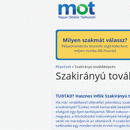
Milyen szakmát válassz?
Pályaorientációs tesztünk segít kideríteni,
milyen munka illik Hozzád
Képzések
»
Szakirányú továbbképzés
Szakirányú tov
TUDTAD? Hasznos infók Szakirányú t
Ha már rendelkezel oklevéllel, jelentkezz sz
eredmények? Ezeket minél hamarabb beépítik a
elvégzel egy ilyen tanfolyamot. Mivel sokszor
magukat, a felsőoktatási intézmények hétvégér
senki ne maradjon le az oktatásról. A szakirá
tudásodat egy minden témát érintő vizsgán bi