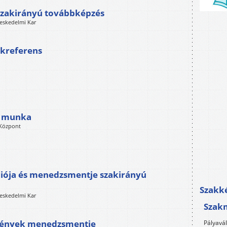
 szakirányú továbbképzés
eskedelmi Kar
akreferens
a
gi munka
 Központ
iója és menedzsmentje szakirányú
Szakké
eskedelmi Kar
Szak
zmények menedzsmentje
Pályavá