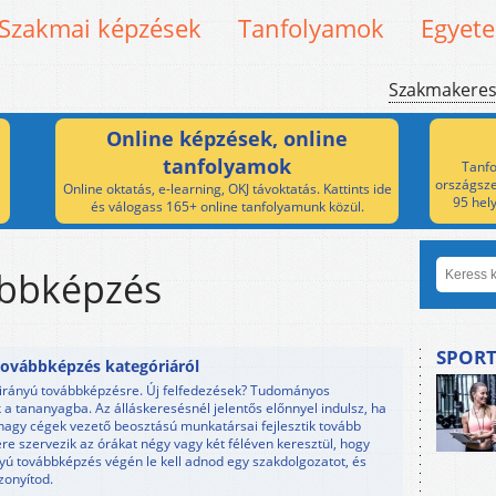
Szakmai képzések
Tanfolyamok
Egyet
Szakmakere
Online képzések, online
tanfolyamok
Tanfo
országsze
Online oktatás, e-learning, OKJ távoktatás. Kattints ide
95 hel
és válogass 165+ online tanfolyamunk közül.
ábbképzés
SPORT
ovábbképzés kategóriáról
akirányú továbbképzésre. Új felfedezések? Tudományos
 tananyagba. Az álláskeresésnél jelentős előnnyel indulsz, ha
 nagy cégek vezető beosztású munkatársai fejlesztik tovább
e szervezik az órákat négy vagy két féléven keresztül, hogy
nyú továbbképzés végén le kell adnod egy szakdolgozatot, és
zonyítod.