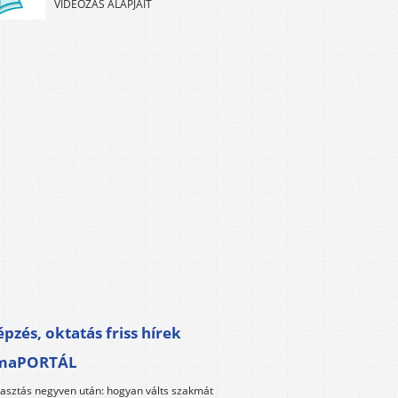
VIDEÓZÁS ALAPJAIT
pzés, oktatás friss hírek
maPORTÁL
lasztás negyven után: hogyan válts szakmát