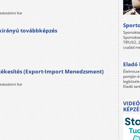
eskedelmi Kar
Sport
kirányú továbbképzés
Sportokta
Sportokta
TÍPUSÚ, 2
család me
Eladó 
tékesítés (Export-Import Menedzsment)
Élelmisze
pontján é
legközele
eskedelmi Kar
Eladó tan
VIDEÓ
KÉPZÉ