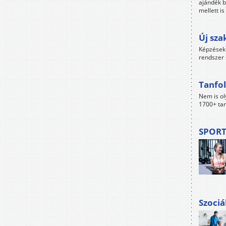
ajándék b
mellett i
Új sza
Képzések 
rendszer 
Tanfol
Nem is ol
1700+ tan
SPORT
Szociá