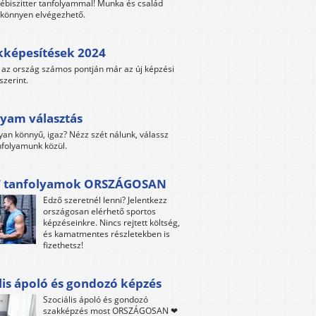
ébiszitter tanfolyammal! Munka és család
s könnyen elvégezhető.
kképesítések 2024
az ország számos pontján már az új képzési
szerint.
yam választás
yan könnyű, igaz? Nézz szét nálunk, válassz
folyamunk közül.
 tanfolyamok ORSZÁGOSAN
Edző szeretnél lenni? Jelentkezz
országosan elérhető sportos
képzéseinkre. Nincs rejtett költség,
és kamatmentes részletekben is
fizethetsz!
lis ápoló és gondozó képzés
Szociális ápoló és gondozó
szakképzés most ORSZÁGOSAN ❤