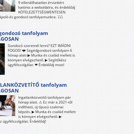
9 ellenállhatatlan érvünkért
kattints a weboldalra, és érdeklődj
KÖTELEZETTSÉGMENTESEN
 ápoló és gondozó tanfolyamunkra. ⤵⤵⤵
gondozó tanfolyam
ÁGOSAN
Gondozó szeretnél lenni? EZT IMÁDNI
FOGOD! ❤️ Segédgondozó tanfolyam 6
hónap alatt ▶ Munka és család mellett is
könnyen elvégezhető. ▶ Segítőkész
ügyfélszolgálat. ❤ Érdeklődj most!
LANKÖZVETÍTŐ tanfolyam
ÁGOSAN
Ingatlanközvetítő tanfolyam pár
hónap alatt. ⚠ Ez már a 2021-től
indítható, új típusú szakmai
képzés. ▶ Munka és család mellett
is könnyen elvégezhető. ▶
z ügyfélszolgálat. Érdeklődj!