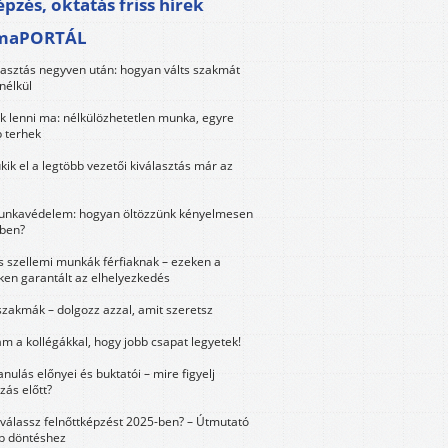
pzés, oktatás friss hírek
maPORTÁL
lasztás negyven után: hogyan válts szakmát
nélkül
k lenni ma: nélkülözhetetlen munka, egyre
 terhek
kik el a legtöbb vezetői kiválasztás már az
unkavédelem: hogyan öltözzünk kényelmesen
ben?
és szellemi munkák férfiaknak – ezeken a
ken garantált az elhelyezkedés
szakmák – dolgozz azzal, amit szeretsz
m a kollégákkal, hogy jobb csapat legyetek!
anulás előnyei és buktatói – mire figyelj
zás előtt?
válassz felnőttképzést 2025-ben? – Útmutató
bb döntéshez