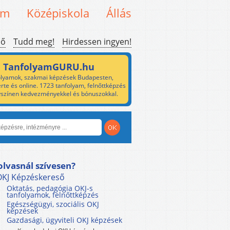
em
Középiskola
Állás
ső
Tudd meg!
Hirdessen ingyen!
TanfolyamGURU.hu
lyamok, szakmai képzések Budapesten,
rte és online. 1723 tanfolyam, felnőttképzés
yszínen kedvezményekkel és bónuszokkal.
olvasnál szívesen?
OKJ Képzéskereső
Oktatás, pedagógia OKJ-s
tanfolyamok, felnőttképzés
Egészségügyi, szociális OKJ
képzések
Gazdasági, ügyviteli OKJ képzések