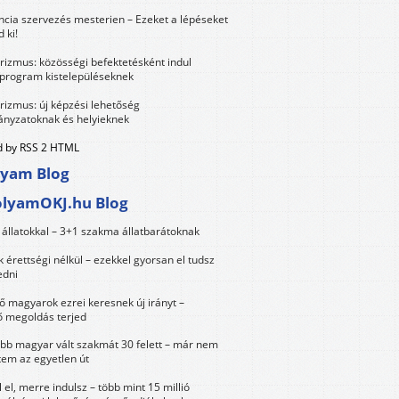
ncia szervezés mesterien – Ezeket a lépéseket
 ki!
urizmus: közösségi befektetésként indul
 program kistelepüléseknek
urizmus: új képzési lehetőség
nyzatoknak és helyieknek
 by RSS 2 HTML
lyam Blog
olyamOKJ.hu Blog
állatokkal – 3+1 szakma állatbarátoknak
érettségi nélkül – ezekkel gyorsan el tudsz
edni
 magyarok ezrei keresnek új irányt –
 megoldás terjed
öbb magyar vált szakmát 30 felett – már nem
tem az egyetlen út
 el, merre indulsz – több mint 15 millió