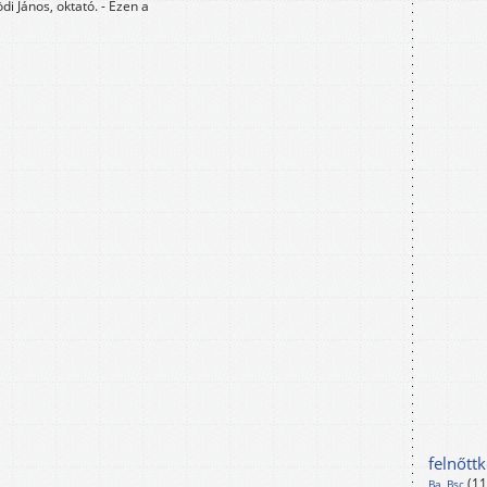
 János, oktató. - Ezen a
felnőtt
(1
Ba, Bsc