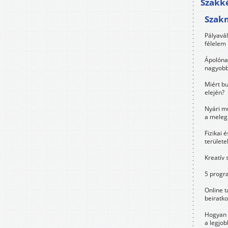
Szakké
Szak
Pályavá
félelem 
Ápolóna
nagyobb
Miért bu
elején?
Nyári m
a meleg
Fizikai 
területe
Kreatív 
5 progra
Online t
beiratko
Hogyan 
a legjo