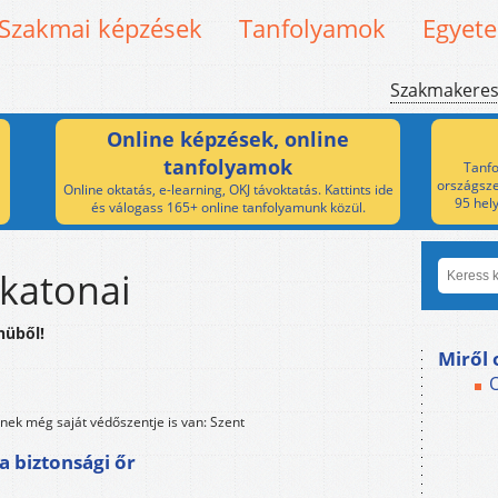
Szakmai képzések
Tanfolyamok
Egyet
Szakmakere
Online képzések, online
tanfolyamok
Tanfo
országsze
Online oktatás, e-learning, OKJ távoktatás. Kattints ide
95 hel
és válogass 165+ online tanfolyamunk közül.
katonai
nüből!
Miről 
nek még saját védőszentje is van: Szent
a biztonsági őr