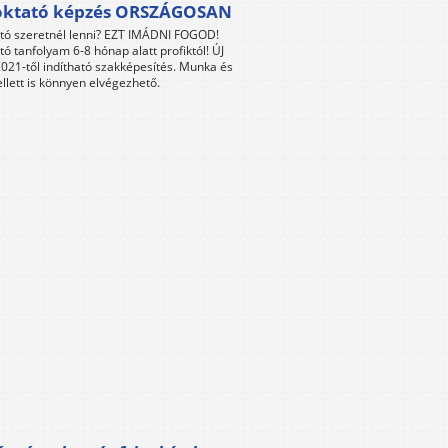
oktató képzés ORSZÁGOSAN
tó szeretnél lenni? EZT IMÁDNI FOGOD!
tó tanfolyam 6-8 hónap alatt profiktól! ÚJ
021-től indítható szakképesítés. Munka és
llett is könnyen elvégezhető.