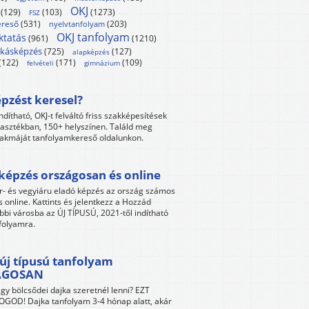
OKJ
(129)
(103)
(1273)
FSZ
reső
(531)
(203)
nyelvtanfolyam
OKJ tanfolyam
ktatás
(961)
(1210)
kásképzés
(725)
(127)
alapképzés
(122)
(171)
(109)
felvételi
gimnázium
pzést keresel?
ndítható, OKJ-t felváltó friss szakképesítések
lasztékban, 150+ helyszínen. Találd meg
akmáját tanfolyamkereső oldalunkon.
képzés országosan és online
r- és vegyiáru eladó képzés az ország számos
s online. Kattints és jelentkezz a Hozzád
bbi városba az ÚJ TÍPUSÚ, 2021-től indítható
folyamra.
új típusú tanfolyam
ÁGOSAN
gy bölcsődei dajka szeretnél lenni? EZT
GOD! Dajka tanfolyam 3-4 hónap alatt, akár