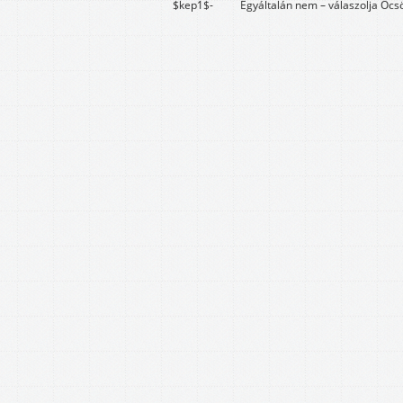
$kep1$- Egyáltalán nem – válaszolja Öcsödi