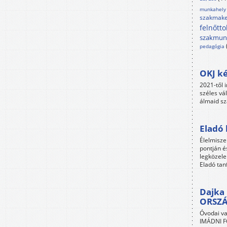
munkahely
szakmake
felnőtto
szakmun
pedagógia
OKJ ké
2021-től i
széles vá
álmaid sz
Eladó 
Élelmisze
pontján é
legközele
Eladó tan
Dajka 
ORSZ
Óvodai va
IMÁDNI FO