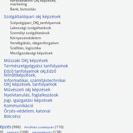
Kereskedelmi OKJ képzések,
marketing
Bank, biztosítás
Szolgáltalóipari okj képzések
Szépségipari_OKJ_tanfolyamok
Lakossági szolgáltatások
Személyi szolgáltatások
Környezetvédelem
Vendéglátás, idegenforgalom
Szállítás, logisztika
Mezőgazdasági képzések
Műszaki OKJ képzések
Természetgyógyász tanfolyamok
Edző tanfolyamok okj,Edző
felnőttképzések,
Informatikai, számítástechnikai
OKJ képzések, tanfolyamok
Művészeti okj képzések
Nyelvtanulás, foglalkozások
Jogi, igazgatási képzések
Kommunikáció
Őrzés-védelem, katonai
Bölcsész
képzés
(996)
(110)
felsőfokú szakképzés
10)
(168)
(138)
egyetem
mesterképzés