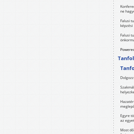
Konfere
ne hagyd
Falusi t
képzési
Falusi t
önkormá
Powered
Tanfo
Tanf
Dolgozz 
Szakmák 
helyezk
Hazatérő
meglepő
Egyre t
az egye
Most dől