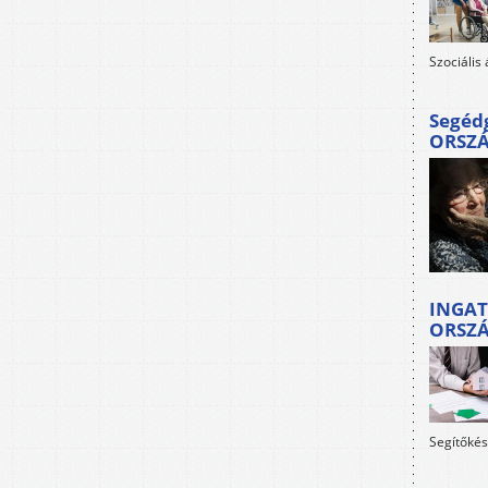
Szociális
Segéd
ORSZ
INGAT
ORSZ
Segítőkés