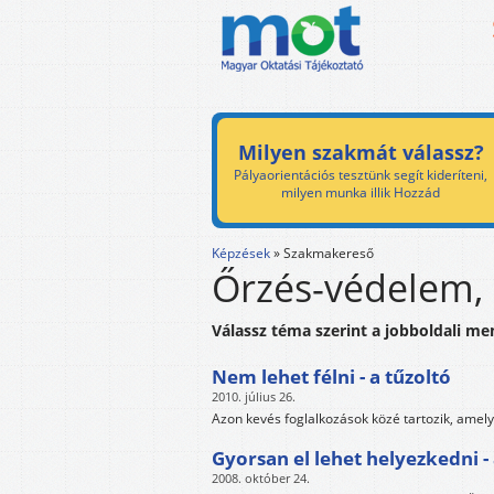
Milyen szakmát válassz?
Pályaorientációs tesztünk segít kideríteni,
milyen munka illik Hozzád
Képzések
»
Szakmakereső
Őrzés-védelem, 
Válassz téma szerint a jobboldali me
Nem lehet félni - a tűzoltó
2010. július 26.
Azon kevés foglalkozások közé tartozik, amely
Gyorsan el lehet helyezkedni - 
2008. október 24.