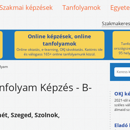
Szakmai képzések
Tanfolyamok
Egyet
Szakmakere
Online képzések, online
tanfolyamok
Tanfo
országsze
Online oktatás, e-learning, OKJ távoktatás. Kattints ide
95 hel
és válogass 165+ online tanfolyamunk közül.
olyam
nfolyam Képzés - B-
OKJ ké
2021-től i
széles vá
álmaid sz
ét, Szeged, Szolnok,
Eladó 