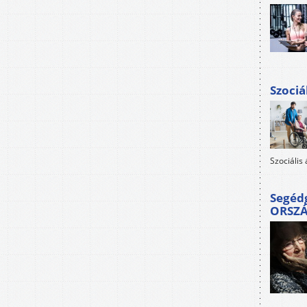
Szociá
Szociális
Segéd
ORSZ