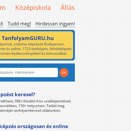
em
Középiskola
Állás
ső
Tudd meg!
Hirdessen ingyen!
TanfolyamGURU.hu
lyamok, szakmai képzések Budapesten,
rte és online. 1723 tanfolyam, felnőttképzés
yszínen kedvezményekkel és bónuszokkal.
pzést keresel?
ndítható, OKJ-t felváltó friss szakképesítések
lasztékban, 150+ helyszínen. Találd meg
akmáját tanfolyamkereső oldalunkon.
képzés országosan és online