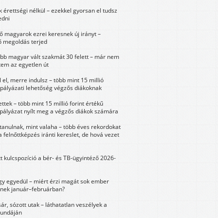
érettségi nélkül – ezekkel gyorsan el tudsz
edni
 magyarok ezrei keresnek új irányt –
 megoldás terjed
öbb magyar vált szakmát 30 felett – már nem
tem az egyetlen út
 el, merre indulsz – több mint 15 millió
 pályázati lehetőség végzős diákoknak
ttek – több mint 15 millió forint értékű
 pályázat nyílt meg a végzős diákok számára
tanulnak, mint valaha – több éves rekordokat
a felnőttképzés iránti kereslet, de hová vezet
tt kulcspozíció a bér- és TB-ügyintéző 2026-
y egyedül – miért érzi magát sok ember
nek január–februárban?
sár, sózott utak – láthatatlan veszélyek a
bundáján