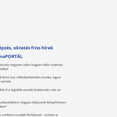
pzés, oktatás friss hírek
maPORTÁL
lasztás negyven után: hogyan válts szakmát
nélkül
k lenni ma: nélkülözhetetlen munka, egyre
 terhek
kik el a legtöbb vezetői kiválasztás már az
unkavédelem: hogyan öltözzünk kényelmesen
ben?
és szellemi munkák férfiaknak – ezeken a