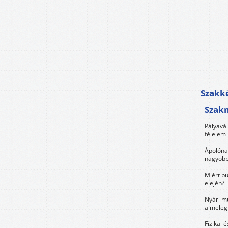
Szakké
Szak
Pályavá
félelem 
Ápolóna
nagyobb
Miért bu
elején?
Nyári m
a meleg
Fizikai 