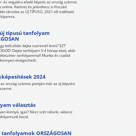
r- és vegyiáru eladó képzés az ország számos
s online. Kattints és jelentkezz a Hozzád
bbi városba az ÚJ TÍPUSÚ, 2021-től indítható
folyamra.
új típusú tanfolyam
ÁGOSAN
gy bölcsődei dajka szeretnél lenni? EZT
GOD! Dajka tanfolyam 3-4 hónap alatt, akár
ébiszitter tanfolyammal! Munka és család
s könnyen elvégezhető.
kképesítések 2024
az ország számos pontján már az új képzési
szerint.
yam választás
yan könnyű, igaz? Nézz szét nálunk, válassz
folyamunk közül.
 tanfolyamok ORSZÁGOSAN