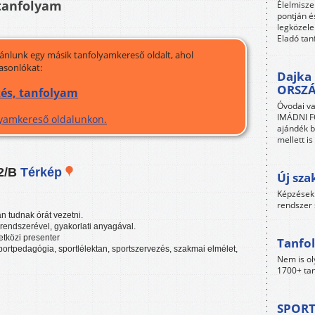
tanfolyam
Élelmisze
pontján é
legközele
Eladó tan
jánlunk egy másik tanfolyamkereső oldalt, ahol
asonlókat:
Dajka 
ORSZ
zés, tanfolyam
Óvodai va
IMÁDNI FO
olyamkereső oldalunkon.
ajándék b
mellett i
12/B
Térkép
Új sza
Képzések 
rendszer 
n tudnak órát vezetni.
endszerével, gyakorlati anyagával.
tközi presenter
Tanfol
ortpedagógia, sportlélektan, sportszervezés, szakmai elmélet,
Nem is ol
1700+ tan
SPORT