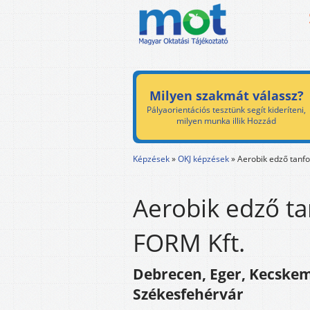
Milyen szakmát válassz?
Pályaorientációs tesztünk segít kideríteni,
milyen munka illik Hozzád
Képzések
»
OKJ képzések
»
Aerobik edző tanf
Aerobik edző ta
FORM Kft.
Debrecen, Eger, Kecskem
Székesfehérvár