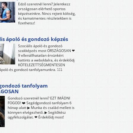
Edző szeretnél lenni? Jelentkezz
országosan elérhető sportos
képzéseinkre. Nincs rejtett költség,
és kamatmentes részletekben is
fizethetsz!
lis ápoló és gondozó képzés
Szociális ápoló és gondozó
szakképzés most ORSZÁGOSAN ❤
9 ellenállhatatlan érvünkért
kattints a weboldalra, és érdeklődj
KÖTELEZETTSÉGMENTESEN
 ápoló és gondozó tanfolyamunkra. ⤵⤵⤵
gondozó tanfolyam
ÁGOSAN
Gondozó szeretnél lenni? EZT IMÁDNI
FOGOD! ❤️ Segédgondozó tanfolyam 6
hónap alatt ▶ Munka és család mellett is
könnyen elvégezhető. ▶ Segítőkész
ügyfélszolgálat. ❤ Érdeklődj most!