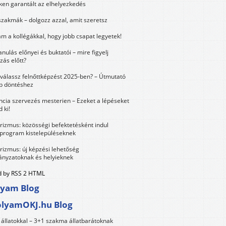
ken garantált az elhelyezkedés
szakmák – dolgozz azzal, amit szeretsz
m a kollégákkal, hogy jobb csapat legyetek!
anulás előnyei és buktatói – mire figyelj
zás előtt?
válassz felnőttképzést 2025-ben? – Útmutató
bb döntéshez
ncia szervezés mesterien – Ezeket a lépéseket
 ki!
urizmus: közösségi befektetésként indul
 program kistelepüléseknek
urizmus: új képzési lehetőség
nyzatoknak és helyieknek
 by RSS 2 HTML
lyam Blog
olyamOKJ.hu Blog
állatokkal – 3+1 szakma állatbarátoknak