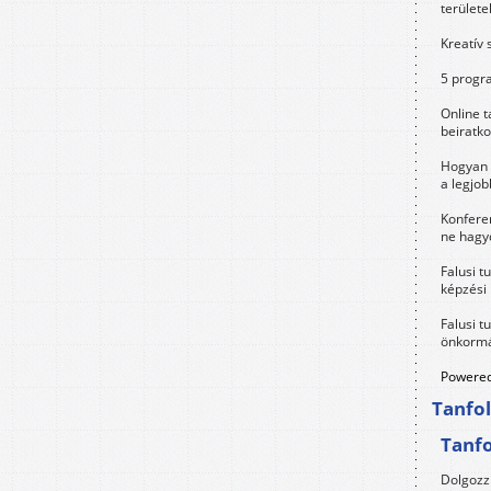
területe
Kreatív 
5 progra
Online t
beiratko
Hogyan 
a legjo
Konfere
ne hagyd
Falusi t
képzési
Falusi t
önkormá
Powered
Tanfo
Tanf
Dolgozz 