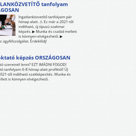
LANKÖZVETÍTŐ tanfolyam
ÁGOSAN
Ingatlanközvetítő tanfolyam pár
hónap alatt. ⚠ Ez már a 2021-től
indítható, új típusú szakmai
képzés. ▶ Munka és család mellett
is könnyen elvégezhető. ▶
z ügyfélszolgálat. Érdeklődj!
oktató képzés ORSZÁGOSAN
tó szeretnél lenni? EZT IMÁDNI FOGOD!
tó tanfolyam 6-8 hónap alatt profiktól! ÚJ
021-től indítható szakképesítés. Munka és
llett is könnyen elvégezhető.