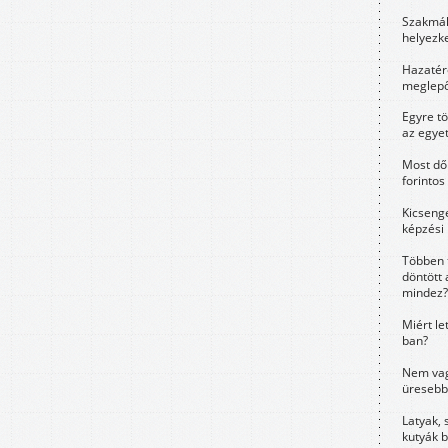
Szakmák 
helyezk
Hazatérő
meglepő
Egyre t
az egye
Most dől
forintos
Kicsenge
képzési
Többen 
döntött 
mindez?
Miért le
ban?
Nem vag
üresebb
Latyak, 
kutyák 