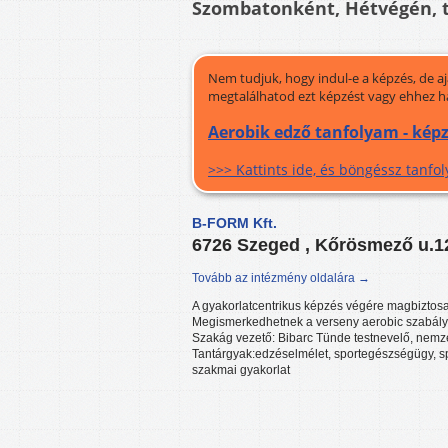
Szombatonként, Hétvégén, 
Nem tudjuk, hogy indul-e a képzés, de a
megtalálhatod ezt képzést vagy ehhez h
Aerobik edző tanfolyam - kép
>>> Kattints ide, és böngéssz tanf
B-FORM Kft.
6726 Szeged , Kőrösmező u.
Tovább az intézmény oldalára →
A gyakorlatcentrikus képzés végére magbiztosa
Megismerkedhetnek a verseny aerobic szabályr
Szakág vezető: Bibarc Tünde testnevelő, nemze
Tantárgyak:edzéselmélet, sportegészségügy, sp
szakmai gyakorlat