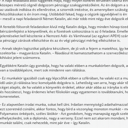
- A napi feladataid attól függenek majd, hogy milyen konkrét területen sikerül e
közepes méretű cégnél dolgozom pénzügyi szakügyintézőként. Az én dolgom a s
az utalások indítása és ellenőrzése, a sztornók intézése, és amennyiben szüksége
felszólításokat is én írom meg. Utóbbiból fakad, hogy a cégünk ügyvédjével is én
– mesél a napi feladatairól Német Katalin, aki már több mint négy éve dolgozik 
A fentebb fölsorolt feladatokon kívül még Katalin dolga, hogy minden hónap tized
bérszámfejtést a könyvelőnek, és a fizetések szétosztása is az ő feladata. Emellet
jelentéseket kell készítenie a Nemzeti Adó- és Vámhivatal (az egykori APEH) szá
a pénzügyi zárások elkészítése és az év végi pénzügyi mérleg elkészítése is.
- Annak idején logisztikai pályára készültem, de jó volt a fejem a matekhoz, így 
szektorba – magyarázza Katalin. – Ráadásul itt kamatoztathatom a szervezőkés
kihívást jelent számomra.
Egyébként Katalin úgy gondolja, hogy ha valaki ebben a munkakörben dolgozik, 
van a továbblépésre, mert sok mindenre van rálátása.
- Ez munkakör igazából csak egy lépcsőfok ebben a szférában, ha valaki ezt a mu
idő után jó rálátása lesz komolyabb dolgokra is. Lehetőség van arra, hogy akár 
céget alapíts, de ha valakit a könyvelés érdekel, akkor akár abba az irányba is elin
és hozzáteszi, hogy érdemes lehet főiskolán vagy egyetemen is továbbtanulni, h
ismereteket.
- Ez alapvetően irodai munka, sokat kell ülni. Irdatlan mennyiségű adathalmazzal 
ezt szeretnéd csinálni, akkor fontos, hogy bírd a viszonylag monoton munkát – 
Folyamatos önképzés, széles látókör - Azt gondolom, hogy manapság egyik sze
elhelyezkedni, sok a diplomás, nagy a verseny. Ezzel nem azt akarom mondani, h
munkát találni, csak nehezebb, mint pár éve – így Katalin.