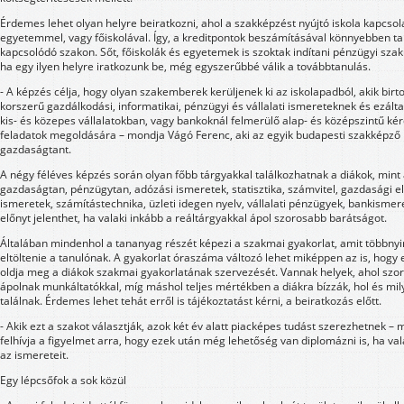
Érdemes lehet olyan helyre beiratkozni, ahol a szakképzést nyújtó iskola kapcsol
egyetemmel, vagy főiskolával. Így, a kreditpontok beszámításával könnyebben t
kapcsolódó szakon. Sőt, főiskolák és egyetemek is szoktak indítani pénzügyi szak
ha egy ilyen helyre iratkozunk be, még egyszerűbbé válik a továbbtanulás.
- A képzés célja, hogy olyan szakemberek kerüljenek ki az iskolapadból, akik bir
korszerű gazdálkodási, informatikai, pénzügyi és vállalati ismereteknek és ezált
kis- és közepes vállalatokban, vagy bankoknál felmerülő alap- és középszintű kér
feladatok megoldására – mondja Vágó Ferenc, aki az egyik budapesti szakképző he
gazdaságtant.
A négy féléves képzés során olyan főbb tárgyakkal találkozhatnak a diákok, mint a
gazdaságtan, pénzügytan, adózási ismeretek, statisztika, számvitel, gazdasági e
ismeretek, számítástechnika, üzleti idegen nyelv, vállalati pénzügyek, bankismer
előnyt jelenthet, ha valaki inkább a reáltárgyakkal ápol szorosabb barátságot.
Általában mindenhol a tananyag részét képezi a szakmai gyakorlat, amit többnyir
eltöltenie a tanulónak. A gyakorlat óraszáma változó lehet miképpen az is, hogy
oldja meg a diákok szakmai gyakorlatának szervezését. Vannak helyek, ahol szor
ápolnak munkáltatókkal, míg máshol teljes mértékben a diákra bízzák, hol és mily
találnak. Érdemes lehet tehát erről is tájékoztatást kérni, a beiratkozás előtt.
- Akik ezt a szakot választják, azok két év alatt piacképes tudást szerezhetnek –
felhívja a figyelmet arra, hogy ezek után még lehetőség van diplomázni is, ha val
az ismereteit.
Egy lépcsőfok a sok közül