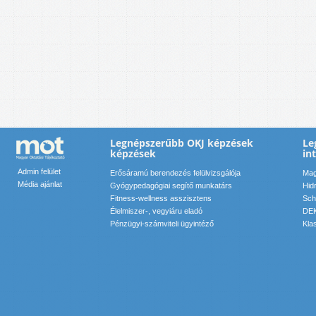
Legnépszerűbb OKJ képzések
Le
képzések
in
Admin felület
Erősáramú berendezés felülvizsgálója
Mag
Média ajánlat
Gyógypedagógiai segítő munkatárs
Hid
Fitness-wellness asszisztens
Sch
Élelmiszer-, vegyiáru eladó
DEK
Pénzügyi-számviteli ügyintéző
Kla