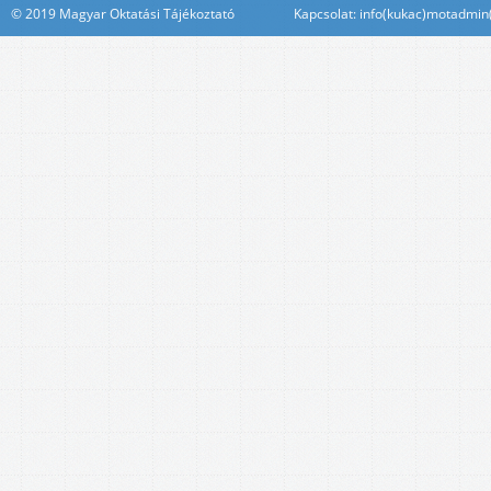
© 2019 Magyar Oktatási Tájékoztató Kapcsolat: info(kukac)motadmin(