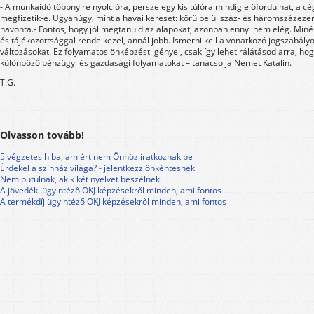
- A munkaidő többnyire nyolc óra, persze egy kis túlóra mindig előfordulhat, a cé
megfizetik-e. Ugyanúgy, mint a havai kereset: körülbelül száz- és háromszázezer 
havonta.- Fontos, hogy jól megtanuld az alapokat, azonban ennyi nem elég. Minél
és tájékozottsággal rendelkezel, annál jobb. Ismerni kell a vonatkozó jogszabályok
változásokat. Ez folyamatos önképzést igényel, csak így lehet rálátásod arra, hog
különböző pénzügyi és gazdasági folyamatokat – tanácsolja Német Katalin.
T.G.
Olvasson tovább!
5 végzetes hiba, amiért nem Önhöz iratkoznak be
Érdekel a színház világa? - jelentkezz önkéntesnek
Nem butulnak, akik két nyelvet beszélnek
A jövedéki ügyintéző OKJ képzésekről minden, ami fontos
A termékdíj ügyintéző OKJ képzésekről minden, ami fontos