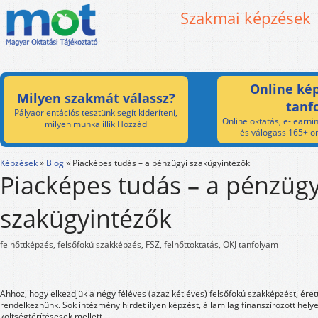
Szakmai képzések
Online kép
Milyen szakmát válassz?
tanf
Pályaorientációs tesztünk segít kideríteni,
Online oktatás, e-learnin
milyen munka illik Hozzád
és válogass 165+ on
Képzések
»
Blog
»
Piacképes tudás – a pénzügyi szakügyintézők
Piacképes tudás – a pénzügy
szakügyintézők
felnőttképzés, felsőfokú szakképzés, FSZ, felnőttoktatás, OKJ tanfolyam
Ahhoz, hogy elkezdjük a négy féléves (azaz két éves) felsőfokú szakképzést, érett
rendelkeznünk. Sok intézmény hirdet ilyen képzést, államilag finanszírozott hely
költségtérítésesek mellett.