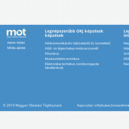
Legnépszerűbb OKJ képzések
Le
képzések
in
Admin felület
Infokommunikációs hálózatépítő és üzemeltető
Mag
Média ajánlat
Hűtő- és légtechnikai rendszerszerelő
Hid
Pénztáros
Sch
Munkavédelmi technikus
DEK
Elektronikai technikus (rendszergazda
Kla
fakultációval)
© 2019 Magyar Oktatási Tájékoztató Kapcsolat: info(kukac)motadmin(