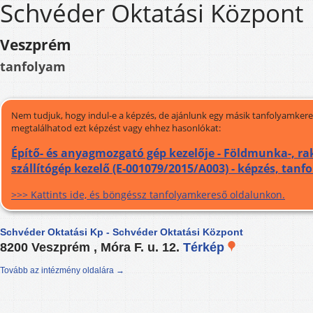
Schvéder Oktatási Központ
Veszprém
tanfolyam
Nem tudjuk, hogy indul-e a képzés, de ajánlunk egy másik tanfolyamkeres
megtalálhatod ezt képzést vagy ehhez hasonlókat:
Építő- és anyagmozgató gép kezelője - Földmunka-, ra
szállítógép kezelő (E-001079/2015/A003) - képzés, tanf
>>> Kattints ide, és böngéssz tanfolyamkereső oldalunkon.
Schvéder Oktatási Kp - Schvéder Oktatási Központ
8200 Veszprém , Móra F. u. 12.
Térkép
Tovább az intézmény oldalára →