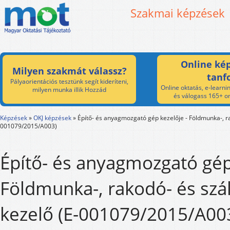
Szakmai képzések
Online kép
Milyen szakmát válassz?
tanf
Pályaorientációs tesztünk segít kideríteni,
Online oktatás, e-learnin
milyen munka illik Hozzád
és válogass 165+ on
Képzések
»
OKJ képzések
»
Építő- és anyagmozgató gép kezelője - Földmunka-, ra
001079/2015/A003)
Építő- és anyagmozgató gép
Földmunka-, rakodó- és szál
kezelő (E-001079/2015/A003