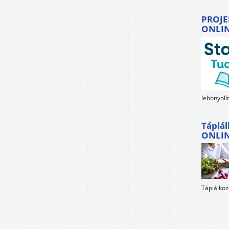
PROJE
ONLI
lebonyolí
Táplál
ONLI
Táplálkoz