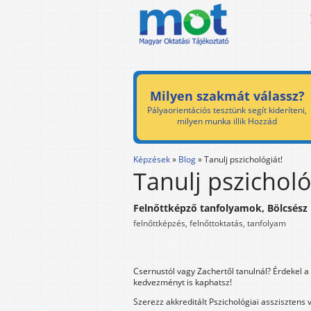
Milyen szakmát válassz?
Pályaorientációs tesztünk segít kideríteni,
milyen munka illik Hozzád
Képzések
»
Blog
»
Tanulj pszichológiát!
Tanulj pszicholó
Felnőttképző tanfolyamok, Bölcsész
felnőttképzés, felnőttoktatás, tanfolyam
Csernustól vagy Zachertől tanulnál? Érdekel a
kedvezményt is kaphatsz!
Szerezz akkreditált Pszichológiai asszisztens 