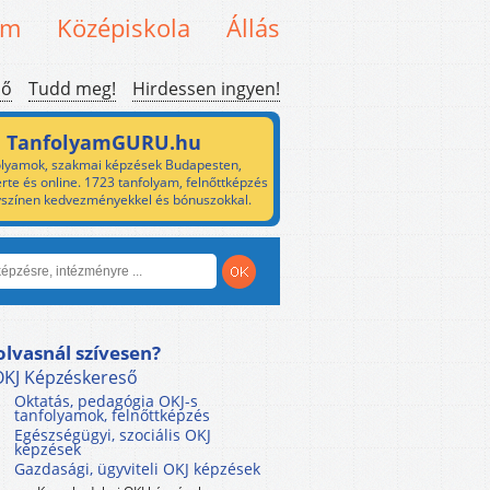
em
Középiskola
Állás
ső
Tudd meg!
Hirdessen ingyen!
TanfolyamGURU.hu
lyamok, szakmai képzések Budapesten,
rte és online. 1723 tanfolyam, felnőttképzés
yszínen kedvezményekkel és bónuszokkal.
olvasnál szívesen?
OKJ Képzéskereső
Oktatás, pedagógia OKJ-s
tanfolyamok, felnőttképzés
Egészségügyi, szociális OKJ
képzések
Gazdasági, ügyviteli OKJ képzések