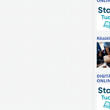
ONLI
Közúti
DIGIT
ONLI