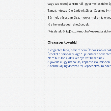
vagy szakosodj a kriminál-, gyermekpszichológ
Tanulj, népszerű előadóinktól: dr. Csernus Imr
Bármely városban élsz, munka mellett is elvé
Jó elhelyezkedési lehetőségek.
[Részletekről itt](http://mot.hu/kepzes/pszicho
Olvasson tovább!
5 végzetes hiba, amiért nem Önhöz iratkozna
Érdekel a színház világa? - jelentkezz önkénte
Nem butulnak, akik két nyelvet beszélnek
A jövedéki ügyintéző OKJ képzésekről minden,
A termékdíj ügyintéző OKJ képzésekről minden