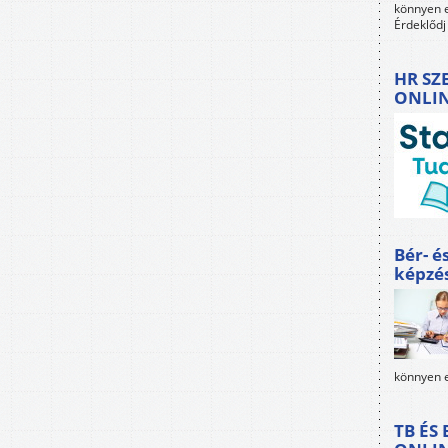
könnyen e
Érdeklődj
HR SZ
ONLI
Bér- é
képzé
könnyen e
TB ÉS