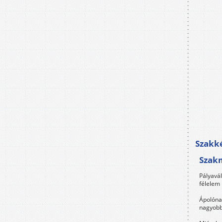
Szakké
Szak
Pályavá
félelem 
Ápolóna
nagyobb