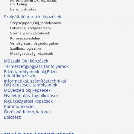
Kereskedelmi OKJ képzések,
marketing
Bank, biztosítás
Szolgáltalóipari okj képzések
Szépségipari_OKJ_tanfolyamok
Lakossági szolgáltatások
Személyi szolgáltatások
Környezetvédelem
Vendéglátás, idegenforgalom
Szállítás, logisztika
Mezőgazdasági képzések
Műszaki OKJ képzések
Természetgyógyász tanfolyamok
Edző tanfolyamok okj,Edző
felnőttképzések,
Informatikai, számítástechnikai
OKJ képzések, tanfolyamok
Művészeti okj képzések
Nyelvtanulás, foglalkozások
Jogi, igazgatási képzések
Kommunikáció
Őrzés-védelem, katonai
Bölcsész