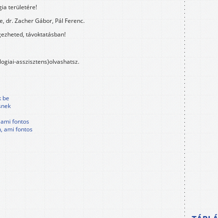
ia területére!
e, dr. Zacher Gábor, Pál Ferenc.
gezheted, távoktatásban!
logiai-asszisztens)olvashatsz.
k be
snek
 ami fontos
, ami fontos