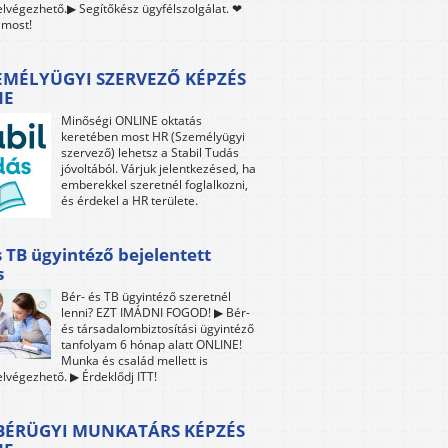
lvégezhető.▶ Segítőkész ügyfélszolgálat. ❤
 most!
EMÉLYÜGYI SZERVEZŐ KÉPZÉS
NE
Minőségi ONLINE oktatás
keretében most HR (Személyügyi
szervező) lehetsz a Stabil Tudás
jóvoltából. Várjuk jelentkezésed, ha
emberekkel szeretnél foglalkozni,
és érdekel a HR területe.
s TB ügyintéző bejelentett
s
Bér- és TB ügyintéző szeretnél
lenni? EZT IMÁDNI FOGOD! ▶ Bér-
és társadalombiztosítási ügyintéző
tanfolyam 6 hónap alatt ONLINE!
Munka és család mellett is
lvégezhető. ▶ Érdeklődj ITT!
 BÉRÜGYI MUNKATÁRS KÉPZÉS