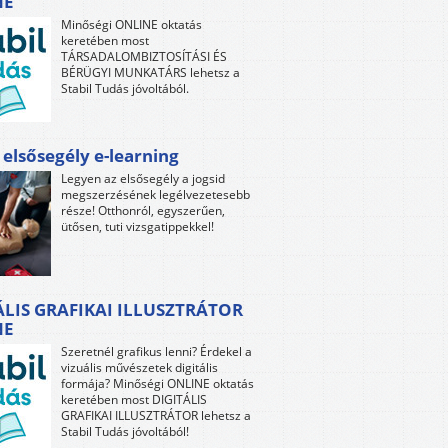
NE
Minőségi ONLINE oktatás
keretében most
TÁRSADALOMBIZTOSÍTÁSI ÉS
BÉRÜGYI MUNKATÁRS lehetsz a
Stabil Tudás jóvoltából.
 elsősegély e-learning
Legyen az elsősegély a jogsid
megszerzésének legélvezetesebb
része! Otthonról, egyszerűen,
ütősen, tuti vizsgatippekkel!
ÁLIS GRAFIKAI ILLUSZTRÁTOR
NE
Szeretnél grafikus lenni? Érdekel a
vizuális művészetek digitális
formája? Minőségi ONLINE oktatás
keretében most DIGITÁLIS
GRAFIKAI ILLUSZTRÁTOR lehetsz a
Stabil Tudás jóvoltából!