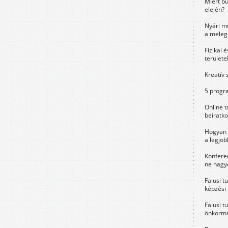
Miért bu
elején?
Nyári m
a meleg
Fizikai 
területe
Kreatív 
5 progra
Online t
beiratko
Hogyan 
a legjo
Konfere
ne hagyd
Falusi t
képzési
Falusi t
önkormá