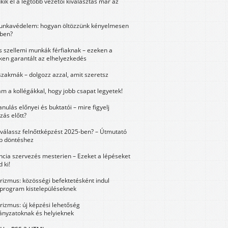
kik el a legtöbb vezetői kiválasztás már az
unkavédelem: hogyan öltözzünk kényelmesen
ben?
és szellemi munkák férfiaknak – ezeken a
ken garantált az elhelyezkedés
szakmák – dolgozz azzal, amit szeretsz
m a kollégákkal, hogy jobb csapat legyetek!
anulás előnyei és buktatói – mire figyelj
zás előtt?
válassz felnőttképzést 2025-ben? – Útmutató
bb döntéshez
ncia szervezés mesterien – Ezeket a lépéseket
 ki!
urizmus: közösségi befektetésként indul
 program kistelepüléseknek
urizmus: új képzési lehetőség
nyzatoknak és helyieknek