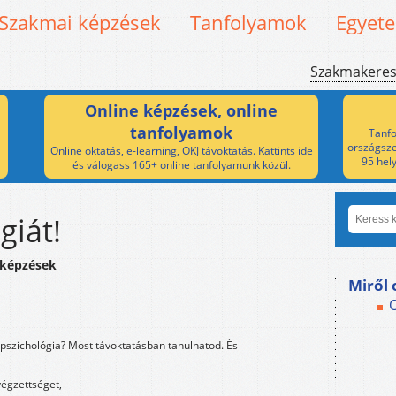
Szakmai képzések
Tanfolyamok
Egyet
Szakmakere
Online képzések, online
tanfolyamok
Tanfo
országsze
Online oktatás, e-learning, OKJ távoktatás. Kattints ide
95 hel
és válogass 165+ online tanfolyamunk közül.
giát!
 képzések
Miről 
 pszichológia? Most távoktatásban tanulhatod. És
végzettséget,