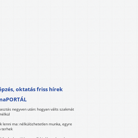
pzés, oktatás friss hírek
maPORTÁL
lasztás negyven után: hogyan válts szakmát
nélkül
k lenni ma: nélkülözhetetlen munka, egyre
 terhek