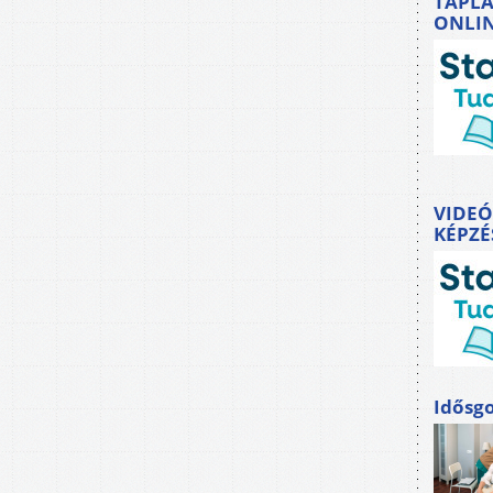
TÁPLÁ
ONLI
VIDEÓ
KÉPZÉ
Idősgo