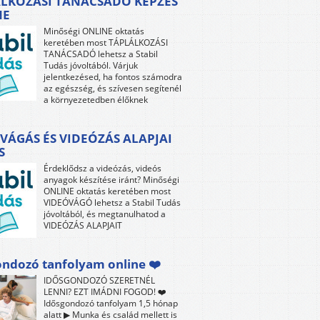
LKOZÁSI TANÁCSADÓ KÉPZÉS
NE
Minőségi ONLINE oktatás
keretében most TÁPLÁLKOZÁSI
TANÁCSADÓ lehetsz a Stabil
Tudás jóvoltából. Várjuk
jelentkezésed, ha fontos számodra
az egészség, és szívesen segítenél
a környezetedben élőknek
VÁGÁS ÉS VIDEÓZÁS ALAPJAI
S
Érdeklődsz a videózás, videós
anyagok készítése iránt? Minőségi
ONLINE oktatás keretében most
VIDEÓVÁGÓ lehetsz a Stabil Tudás
jóvoltából, és megtanulhatod a
VIDEÓZÁS ALAPJAIT
ndozó tanfolyam online ❤️
IDŐSGONDOZÓ SZERETNÉL
LENNI? EZT IMÁDNI FOGOD! ❤️
Idősgondozó tanfolyam 1,5 hónap
alatt ▶ Munka és család mellett is