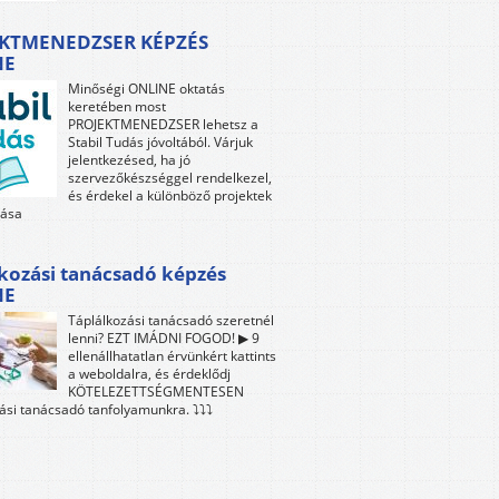
KTMENEDZSER KÉPZÉS
NE
Minőségi ONLINE oktatás
keretében most
PROJEKTMENEDZSER lehetsz a
Stabil Tudás jóvoltából. Várjuk
jelentkezésed, ha jó
szervezőkészséggel rendelkezel,
és érdekel a különböző projektek
tása
kozási tanácsadó képzés
NE
Táplálkozási tanácsadó szeretnél
lenni? EZT IMÁDNI FOGOD! ▶ 9
ellenállhatatlan érvünkért kattints
a weboldalra, és érdeklődj
KÖTELEZETTSÉGMENTESEN
ási tanácsadó tanfolyamunkra. ⤵⤵⤵