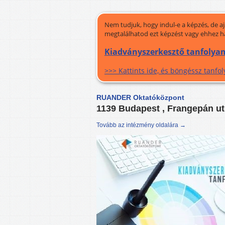
Nem tudjuk, hogy indul-e a képzés, de a
megtalálhatod ezt képzést vagy ehhez h
Kiadványszerkesztő tanfolyam
>>> Kattints ide, és böngéssz tanf
RUANDER Oktatóközpont
1139 Budapest , Frangepán ut
Tovább az intézmény oldalára →