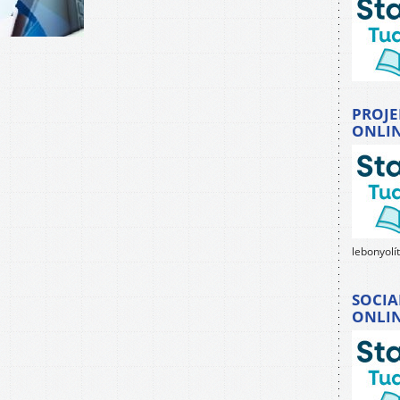
PROJE
ONLI
lebonyolí
SOCIA
ONLI