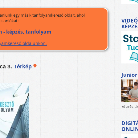
jánlunk egy másik tanfolyamkereső oldalt, ahol
VIDEÓ
asonlókat:
KÉPZÉ
 - képzés, tanfolyam
olyamkereső oldalunkon.
ca 3.
Térkép
Junior
képzés. ⚠
DIGIT
ONLI