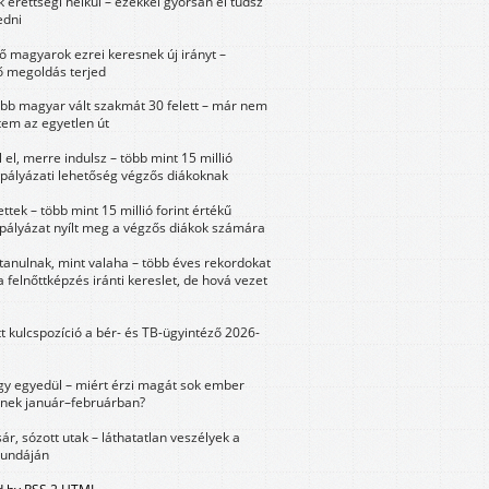
érettségi nélkül – ezekkel gyorsan el tudsz
edni
 magyarok ezrei keresnek új irányt –
 megoldás terjed
öbb magyar vált szakmát 30 felett – már nem
tem az egyetlen út
 el, merre indulsz – több mint 15 millió
 pályázati lehetőség végzős diákoknak
ttek – több mint 15 millió forint értékű
 pályázat nyílt meg a végzős diákok számára
tanulnak, mint valaha – több éves rekordokat
a felnőttképzés iránti kereslet, de hová vezet
tt kulcspozíció a bér- és TB-ügyintéző 2026-
y egyedül – miért érzi magát sok ember
nek január–februárban?
sár, sózott utak – láthatatlan veszélyek a
bundáján