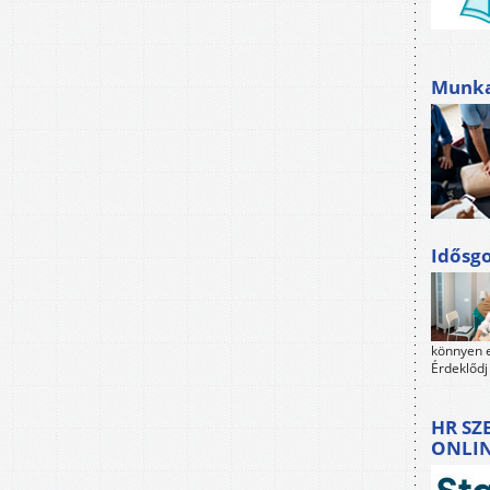
Munkah
Idősgo
könnyen e
Érdeklődj
HR SZ
ONLI