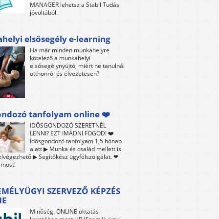
MANAGER lehetsz a Stabil Tudás
jóvoltából.
elyi elsősegély e-learning
Ha már minden munkahelyre
kötelező a munkahelyi
elsősegélynyújtó, miért ne tanulnál
otthonról és élvezetesen?
ndozó tanfolyam online ❤️
IDŐSGONDOZÓ SZERETNÉL
LENNI? EZT IMÁDNI FOGOD! ❤️
Idősgondozó tanfolyam 1,5 hónap
alatt ▶ Munka és család mellett is
lvégezhető.▶ Segítőkész ügyfélszolgálat. ❤
 most!
EMÉLYÜGYI SZERVEZŐ KÉPZÉS
NE
Minőségi ONLINE oktatás