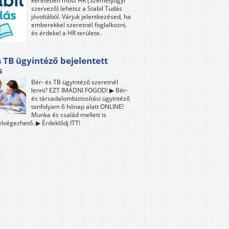
keretében most HR (Személyügyi
szervező) lehetsz a Stabil Tudás
jóvoltából. Várjuk jelentkezésed, ha
emberekkel szeretnél foglalkozni,
és érdekel a HR területe.
s TB ügyintéző bejelentett
s
Bér- és TB ügyintéző szeretnél
lenni? EZT IMÁDNI FOGOD! ▶ Bér-
és társadalombiztosítási ügyintéző
tanfolyam 6 hónap alatt ONLINE!
Munka és család mellett is
lvégezhető. ▶ Érdeklődj ITT!