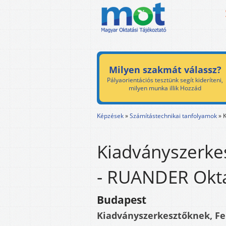
Milyen szakmát válassz?
Pályaorientációs tesztünk segít kideríteni,
milyen munka illik Hozzád
Képzések
»
Számítástechnikai tanfolyamok
»
Kiadványszerke
- RUANDER Okt
Budapest
Kiadványszerkesztőknek, Fe