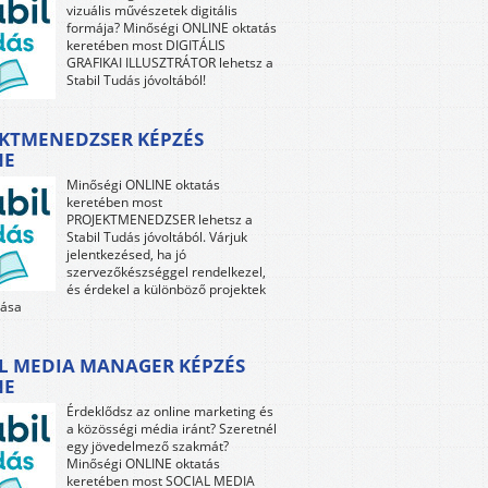
vizuális művészetek digitális
formája? Minőségi ONLINE oktatás
keretében most DIGITÁLIS
GRAFIKAI ILLUSZTRÁTOR lehetsz a
Stabil Tudás jóvoltából!
KTMENEDZSER KÉPZÉS
NE
Minőségi ONLINE oktatás
keretében most
PROJEKTMENEDZSER lehetsz a
Stabil Tudás jóvoltából. Várjuk
jelentkezésed, ha jó
szervezőkészséggel rendelkezel,
és érdekel a különböző projektek
tása
L MEDIA MANAGER KÉPZÉS
NE
Érdeklődsz az online marketing és
a közösségi média iránt? Szeretnél
egy jövedelmező szakmát?
Minőségi ONLINE oktatás
keretében most SOCIAL MEDIA