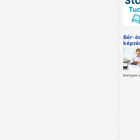
Bér- é
képzé
könnyen e