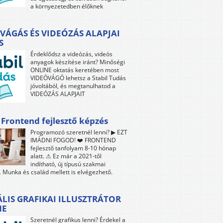
a környezetedben élőknek
VÁGÁS ÉS VIDEÓZÁS ALAPJAI
S
Érdeklődsz a videózás, videós
anyagok készítése iránt? Minőségi
ONLINE oktatás keretében most
VIDEÓVÁGÓ lehetsz a Stabil Tudás
jóvoltából, és megtanulhatod a
VIDEÓZÁS ALAPJAIT
 Frontend fejlesztő képzés
Programozó szeretnél lenni? ▶ EZT
IMÁDNI FOGOD! ❤️ FRONTEND
fejlesztő tanfolyam 8-10 hónap
alatt. ⚠ Ez már a 2021-től
indítható, új típusú szakmai
 Munka és család mellett is elvégezhető.
ÁLIS GRAFIKAI ILLUSZTRÁTOR
NE
Szeretnél grafikus lenni? Érdekel a