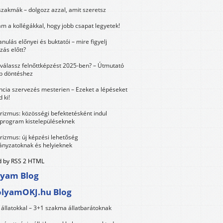
szakmák – dolgozz azzal, amit szeretsz
m a kollégákkal, hogy jobb csapat legyetek!
anulás előnyei és buktatói – mire figyelj
zás előtt?
válassz felnőttképzést 2025-ben? – Útmutató
bb döntéshez
ncia szervezés mesterien – Ezeket a lépéseket
 ki!
urizmus: közösségi befektetésként indul
 program kistelepüléseknek
urizmus: új képzési lehetőség
nyzatoknak és helyieknek
 by RSS 2 HTML
lyam Blog
olyamOKJ.hu Blog
állatokkal – 3+1 szakma állatbarátoknak