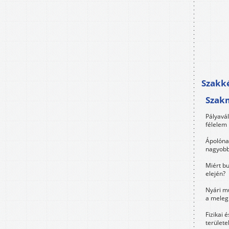
Szakké
Szak
Pályavá
félelem 
Ápolóna
nagyobb
Miért bu
elején?
Nyári m
a meleg
Fizikai 
területe