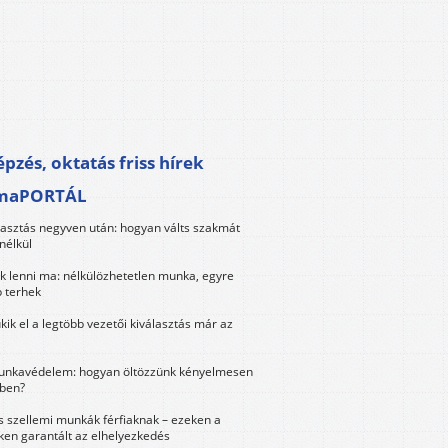
pzés, oktatás friss hírek
maPORTÁL
lasztás negyven után: hogyan válts szakmát
nélkül
k lenni ma: nélkülözhetetlen munka, egyre
 terhek
kik el a legtöbb vezetői kiválasztás már az
unkavédelem: hogyan öltözzünk kényelmesen
ben?
és szellemi munkák férfiaknak – ezeken a
ken garantált az elhelyezkedés