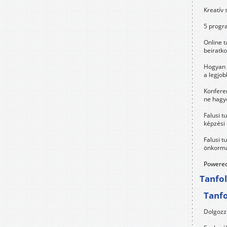
Kreatív 
5 progra
Online t
beiratko
Hogyan 
a legjo
Konfere
ne hagyd
Falusi t
képzési
Falusi t
önkormá
Powered
Tanfo
Tanf
Dolgozz 