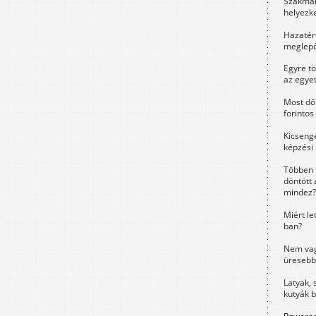
Szakmák 
helyezk
Hazatérő
meglepő
Egyre t
az egye
Most dől
forintos
Kicsenge
képzési
Többen 
döntött 
mindez?
Miért le
ban?
Nem vag
üresebb
Latyak, 
kutyák 