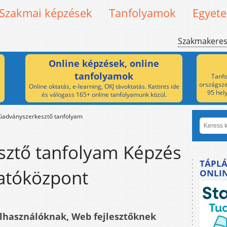
Szakmai képzések
Tanfolyamok
Egyet
Szakmakere
Online képzések, online
tanfolyamok
Tanfo
országsze
Online oktatás, e-learning, OKJ távoktatás. Kattints ide
95 hel
és válogass 165+ online tanfolyamunk közül.
Kiadványszerkesztő tanfolyam
sztő tanfolyam Képzés
TÁPLÁ
atóközpont
ONLI
lhasználóknak, Web fejlesztőknek