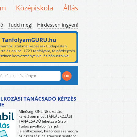
em
Középiskola
Állás
ső
Tudd meg!
Hirdessen ingyen!
TanfolyamGURU.hu
lyamok, szakmai képzések Budapesten,
rte és online. 1723 tanfolyam, felnőttképzés
yszínen kedvezményekkel és bónuszokkal.
LKOZÁSI TANÁCSADÓ KÉPZÉS
NE
Minőségi ONLINE oktatás
keretében most TÁPLÁLKOZÁSI
TANÁCSADÓ lehetsz a Stabil
Tudás jóvoltából. Várjuk
jelentkezésed, ha fontos számodra
az egészség, és szívesen segítenél