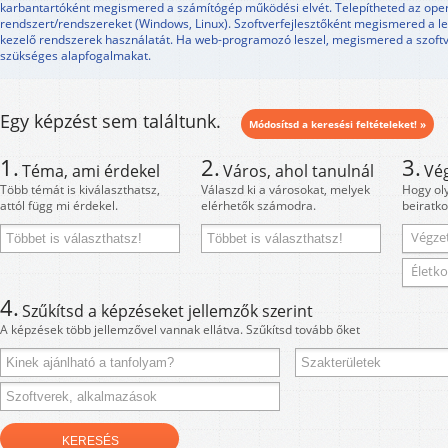
karbantartóként megismered a számítógép működési elvét. Telepítheted az ope
rendszert/rendszereket (Windows, Linux). Szoftverfejlesztőként megismered a l
kezelő rendszerek használatát. Ha web-programozó leszel, megismered a szoft
szükséges alapfogalmakat.
Egy képzést sem találtunk.
Módosítsd a keresési feltételeket! »
1.
2.
3.
Téma, ami érdekel
Város, ahol tanulnál
Vé
Több témát is kiválaszthatsz,
Válaszd ki a városokat, melyek
Hogy ol
attól függ mi érdekel.
elérhetők számodra.
beiratko
Végzet
Életko
4.
Szűkítsd a képzéseket jellemzők szerint
A képzések több jellemzővel vannak ellátva. Szűkítsd tovább őket