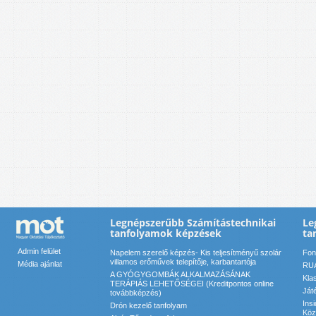
Legnépszerűbb Számítástechnikai
Le
tanfolyamok képzések
ta
Admin felület
Napelem szerelő képzés- Kis teljesítményű szolár
Font
villamos erőművek telepítője, karbantartója
Média ajánlat
RUA
A GYÓGYGOMBÁK ALKALMAZÁSÁNAK
Kla
TERÁPIÁS LEHETŐSÉGEI (Kreditpontos online
Ját
továbbképzés)
Ins
Drón kezelő tanfolyam
Köz