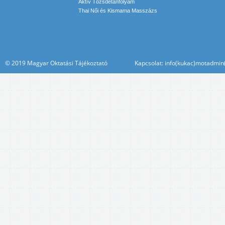
Aktív Tőzsdetanfolyam
Thai Női és Kismama Masszázs
© 2019 Magyar Oktatási Tájékoztató Kapcsolat: info(kukac)motadmin(