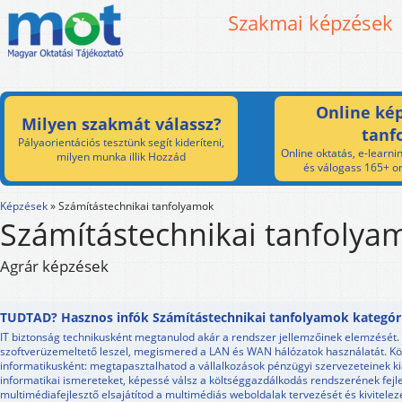
Szakmai képzések
Online kép
Milyen szakmát válassz?
tanf
Pályaorientációs tesztünk segít kideríteni,
Online oktatás, e-learnin
milyen munka illik Hozzád
és válogass 165+ on
Képzések
»
Számítástechnikai tanfolyamok
Számítástechnikai tanfolya
Agrár képzések
TUDTAD? Hasznos infók Számítástechnikai tanfolyamok kategór
IT biztonság technikusként megtanulod akár a rendszer jellemzőinek elemzését.
szoftverüzemeltető leszel, megismered a LAN és WAN hálózatok használatát. Kö
informatikusként: megtapasztalhatod a vállalkozások pénzügyi szervezeteinek k
informatikai ismereteket, képessé válsz a költséggazdálkodás rendszerének fejl
multimédiafejlesztő elsajátítod a multimédiás weboldalak tervezését és kivitelez