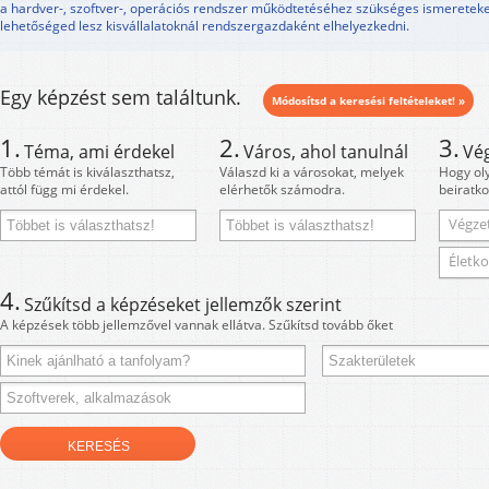
a hardver-, szoftver-, operációs rendszer működtetéséhez szükséges ismereteket
lehetőséged lesz kisvállalatoknál rendszergazdaként elhelyezkedni.
Egy képzést sem találtunk.
Módosítsd a keresési feltételeket! »
1.
2.
3.
Téma, ami érdekel
Város, ahol tanulnál
Vé
Több témát is kiválaszthatsz,
Válaszd ki a városokat, melyek
Hogy ol
attól függ mi érdekel.
elérhetők számodra.
beiratko
Végzet
Életko
4.
Szűkítsd a képzéseket jellemzők szerint
A képzések több jellemzővel vannak ellátva. Szűkítsd tovább őket