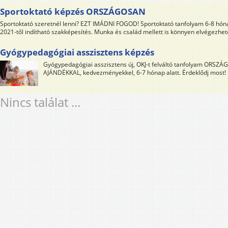
Sportoktató képzés ORSZÁGOSAN
Sportoktató szeretnél lenni? EZT IMÁDNI FOGOD! Sportoktató tanfolyam 6-8 hónap
2021-től indítható szakképesítés. Munka és család mellett is könnyen elvégezhet
Gyógypedagógiai asszisztens képzés
Gyógypedagógiai asszisztens új, OKJ-t felváltó tanfolyam ORS
AJÁNDÉKKAL, kedvezményekkel, 6-7 hónap alatt. Érdeklődj most!
Nincs találat ...