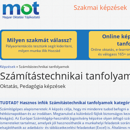
Szakmai képzések
Online kép
Milyen szakmát válassz?
tanf
Pályaorientációs tesztünk segít kideríteni,
Online oktatás, e-learnin
milyen munka illik Hozzád
és válogass 165+ on
Képzések
»
Számítástechnikai tanfolyamok
Számítástechnikai tanfolya
Oktatás, Pedagógia képzések
TUDTAD? Hasznos infók Számítástechnikai tanfolyamok kategór
Számítógépes alapismeretek: A képzés célja, hogy mi mindenre tudod befogni a
hétköznapokban és az irodában. Megtanulod a különböző fájlok biztonságos keze
kivágás). Az Európai Számítógép-használói Jogosítvány képzése olyan átfogó sz
ismereteket tartalmaz, amelyek jól hasznosíthatók a munkahelyi feladatok során.
elsajátíthatók az adatbázis- és táblázatkezelési feladatokat (Excel) is. Általán