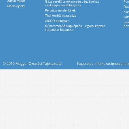
Admin felület
Gázszerelői tevékenység végzéséhez
Font
szükséges továbbképzés
Média ajánlat
RUA
Pénzügy mindenkinek
Kla
Thai Herbál masszázs
Ját
CISCO tanfolyam
Ins
Műkörömépítő alapképzés - egyéni képzés
Köz
keretében Budapest
© 2019 Magyar Oktatási Tájékoztató Kapcsolat: info(kukac)motadmin(