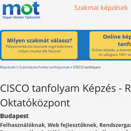
Szakmai képzések
Online kép
Milyen szakmát válassz?
tanf
Pályaorientációs tesztünk segít kideríteni,
Online oktatás, e-learnin
milyen munka illik Hozzád
és válogass 165+ on
Képzések
»
Számítástechnikai tanfolyamok
»
CISCO tanfolyam
CISCO tanfolyam Képzés -
Oktatóközpont
Budapest
Felhasználóknak, Web fejlesztőknek, Rendszerga