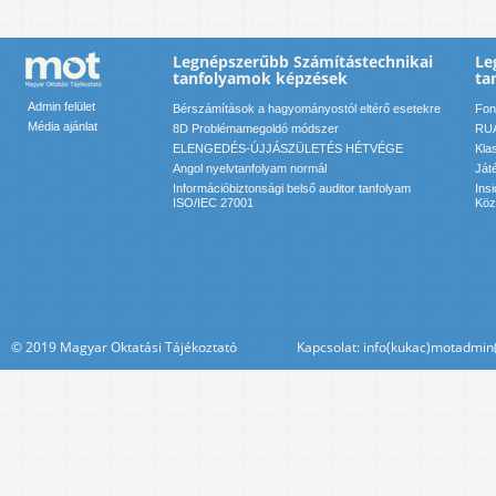
Legnépszerűbb Számítástechnikai
Le
tanfolyamok képzések
ta
Admin felület
Bérszámítások a hagyományostól eltérő esetekre
Font
Média ajánlat
8D Problémamegoldó módszer
RUA
ELENGEDÉS-ÚJJÁSZÜLETÉS HÉTVÉGE
Kla
Angol nyelvtanfolyam normál
Ját
Információbiztonsági belső auditor tanfolyam
Ins
ISO/IEC 27001
Köz
© 2019 Magyar Oktatási Tájékoztató Kapcsolat: info(kukac)motadmin(