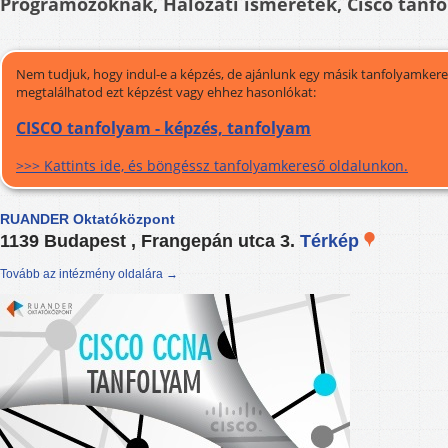
Programozóknak, Hálózati ismeretek, Cisco tanf
Nem tudjuk, hogy indul-e a képzés, de ajánlunk egy másik tanfolyamkeres
megtalálhatod ezt képzést vagy ehhez hasonlókat:
CISCO tanfolyam - képzés, tanfolyam
>>> Kattints ide, és böngéssz tanfolyamkereső oldalunkon.
RUANDER Oktatóközpont
1139 Budapest , Frangepán utca 3.
Térkép
Tovább az intézmény oldalára →