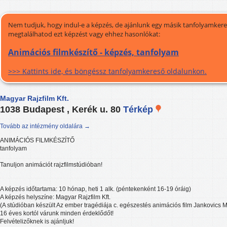
Nem tudjuk, hogy indul-e a képzés, de ajánlunk egy másik tanfolyamkeres
megtalálhatod ezt képzést vagy ehhez hasonlókat:
Animációs filmkészítő - képzés, tanfolyam
>>> Kattints ide, és böngéssz tanfolyamkereső oldalunkon.
Magyar Rajzfilm Kft.
1038 Budapest , Kerék u. 80
Térkép
Tovább az intézmény oldalára →
ANIMÁCIÓS FILMKÉSZÍTŐ
tanfolyam
Tanuljon animációt rajzfilmstúdióban!
A képzés időtartama: 10 hónap, heti 1 alk. (péntekenként 16-19 óráig)
A képzés helyszíne: Magyar Rajzfilm Kft.
(A stúdióban készült Az ember tragédiája c. egészestés animációs film Jankovics M
16 éves kortól várunk minden érdeklődőt!
Felvételizőknek is ajánljuk!