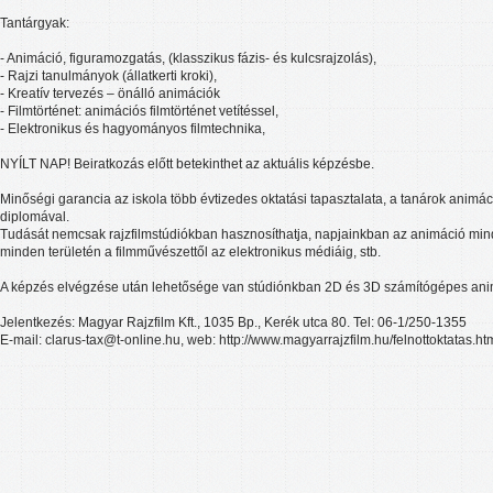
Tantárgyak:
- Animáció, figuramozgatás, (klasszikus fázis- és kulcsrajzolás),
- Rajzi tanulmányok (állatkerti kroki),
- Kreatív tervezés – önálló animációk
- Filmtörténet: animációs filmtörténet vetítéssel,
- Elektronikus és hagyományos filmtechnika,
NYÍLT NAP! Beiratkozás előtt betekinthet az aktuális képzésbe.
Minőségi garancia az iskola több évtizedes oktatási tapasztalata, a tanárok animá
diplomával.
Tudását nemcsak rajzfilmstúdiókban hasznosíthatja, napjainkban az animáció mind
minden területén a filmművészettől az elektronikus médiáig, stb.
A képzés elvégzése után lehetősége van stúdiónkban 2D és 3D számítógépes anim
Jelentkezés: Magyar Rajzfilm Kft., 1035 Bp., Kerék utca 80. Tel: 06-1/250-1355
E-mail: clarus-tax@t-online.hu, web: http://www.magyarrajzfilm.hu/felnottoktatas.ht