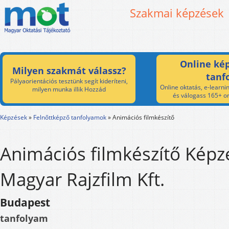
Szakmai képzések
Online kép
Milyen szakmát válassz?
tanf
Pályaorientációs tesztünk segít kideríteni,
Online oktatás, e-learnin
milyen munka illik Hozzád
és válogass 165+ on
Képzések
»
Felnőttképző tanfolyamok
»
Animációs filmkészítő
Animációs filmkészítő Képzé
Magyar Rajzfilm Kft.
Budapest
tanfolyam