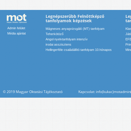
Legnépszerűbb Felnőttképző
Le
tanfolyamok képzések
ta
Admin felület
Mágneses anyagvizsgáló (MT) tanfolyam
Kla
Média ajánlat
Teherkötöző
Ját
Angol nyelvtanfolyam intenzív
EFE
irodai asszisztens
Pri
Hellingerféle családállító tanfolyam 10.hónapos
Min
© 2019 Magyar Oktatási Tájékoztató Kapcsolat: info(kukac)motadmin(