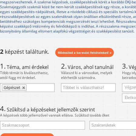
megszervezhetnek. A szakmai képzések, szakképesítések körét a korábbi OKJ-be
Szakmajegyzék szakmái közé be nem került szakképesítések egy része, a korábbi
egyes szakképesítés-ráépülések, illetve a rövidebb ciklusú és speciális tartalmú 
részszakképesítések az egyes szakmáknak olyan önállóan elkülöníthető része, 
betöltéséhez szükséges kompetenciák megszerzését teszi lehetővé. Részszakm
képzést szakképző intézmény és felnőttképző is indíthat. A részszakma megszerzé
bizonyítvány államilag elismert alapfokú végzettséget és szakképesítést tanúsít.
2
képzést találtunk.
Módosítsd a keresési feltételeket! »
1.
2.
3.
Téma, ami érdekel
Város, ahol tanulnál
Vé
Több témát is kiválaszthatsz,
Válaszd ki a városokat, melyek
Hogy ol
attól függ mi érdekel.
elérhetők számodra.
beiratko
Végzet
Gépészet
Életko
4.
Szűkítsd a képzéseket jellemzők szerint
A képzések több jellemzővel vannak ellátva. Szűkítsd tovább őket