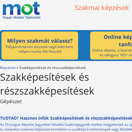
Szakmai képzések
Online kép
Milyen szakmát válassz?
tanf
Pályaorientációs tesztünk segít kideríteni,
Online oktatás, e-learnin
milyen munka illik Hozzád
és válogass 165+ on
Képzések
»
Szakképesítések és részszakképesítések
Szakképesítések és
részszakképesítések
Gépészet
TUDTAD? Hasznos infók Szakképesítések és részszakképesítések
Az Országos Képzési Jegyzéket felváltó Szakmajegyzék mellett megjelentek az 
is, melyeket szakmai képzések keretében a szakképző intézmények vagy felnőttk