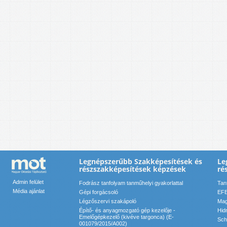
Legnépszerűbb Szakképesítések és
Le
részszakképesítések képzések
ré
Admin felület
Fodrász tanfolyam tanműhelyi gyakorlattal
Tan
Média ajánlat
Gépi forgácsoló
EFE
Légzőszervi szakápoló
Mag
Építő- és anyagmozgató gép kezelője -
Hid
Emelőgépkezelő (kivéve targonca) (E-
Sch
001079/2015/A002)