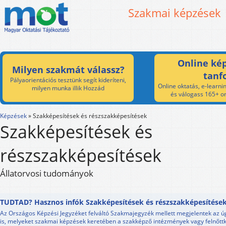
Szakmai képzések
Online kép
Milyen szakmát válassz?
tanf
Pályaorientációs tesztünk segít kideríteni,
Online oktatás, e-learnin
milyen munka illik Hozzád
és válogass 165+ on
Képzések
»
Szakképesítések és részszakképesítések
Szakképesítések és
részszakképesítések
Állatorvosi tudományok
TUDTAD? Hasznos infók Szakképesítések és részszakképesítések
Az Országos Képzési Jegyzéket felváltó Szakmajegyzék mellett megjelentek az 
is, melyeket szakmai képzések keretében a szakképző intézmények vagy felnőttk