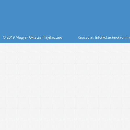
© 2019 Magyar Oktatási Tájékoztató Kapcsolat: info(kukac)motadmin(