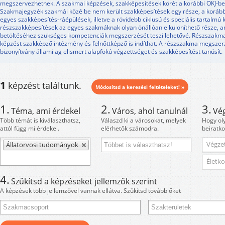
megszervezhetnek. A szakmai képzések, szakképesítések körét a korábbi OKJ-be
Szakmajegyzék szakmái közé be nem került szakképesítések egy része, a korábbi
egyes szakképesítés-ráépülések, illetve a rövidebb ciklusú és speciális tartalmú 
részszakképesítések az egyes szakmáknak olyan önállóan elkülöníthető része, 
betöltéséhez szükséges kompetenciák megszerzését teszi lehetővé. Részszakm
képzést szakképző intézmény és felnőttképző is indíthat. A részszakma megszerzé
bizonyítvány államilag elismert alapfokú végzettséget és szakképesítést tanúsít.
1
képzést találtunk.
Módosítsd a keresési feltételeket! »
1.
2.
3.
Téma, ami érdekel
Város, ahol tanulnál
Vé
Több témát is kiválaszthatsz,
Válaszd ki a városokat, melyek
Hogy ol
attól függ mi érdekel.
elérhetők számodra.
beiratko
Végzet
Állatorvosi tudományok
Életko
4.
Szűkítsd a képzéseket jellemzők szerint
A képzések több jellemzővel vannak ellátva. Szűkítsd tovább őket