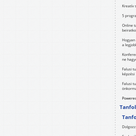
Kreatív 
5 progra
Online t
beiratko
Hogyan 
a legjo
Konfere
ne hagyd
Falusi t
képzési
Falusi t
önkormá
Powered
Tanfo
Tanf
Dolgozz 