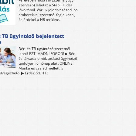
keretében most HR (Személyügyi
szervező) lehetsz a Stabil Tudás
jóvoltából. Várjuk jelentkezésed, ha
emberekkel szeretnél foglalkozni,
és érdekel a HR területe.
s TB ügyintéző bejelentett
s
Bér- és TB ügyintéző szeretnél
lenni? EZT IMÁDNI FOGOD! ▶ Bér-
és társadalombiztosítási ügyintéző
tanfolyam 6 hónap alatt ONLINE!
Munka és család mellett is
lvégezhető. ▶ Érdeklődj ITT!