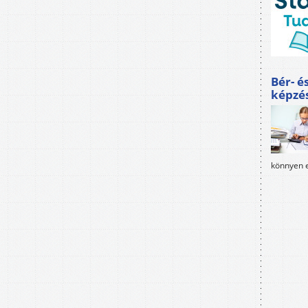
Bér- é
képzé
könnyen e