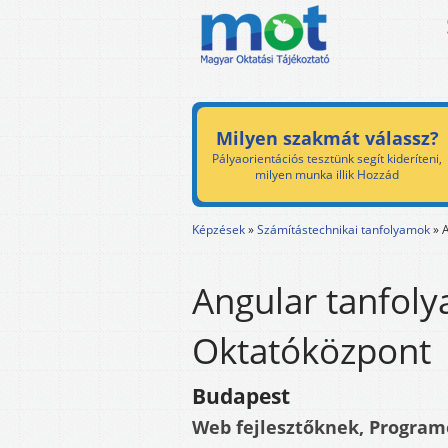
Milyen szakmát válassz?
Pályaorientációs tesztünk segít kideríteni,
milyen munka illik Hozzád
Képzések
»
Számítástechnikai tanfolyamok
»
Angular tanfol
Oktatóközpont
Budapest
Web fejlesztőknek, Progra