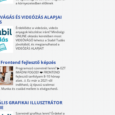
a környezetedben élőknek
VÁGÁS ÉS VIDEÓZÁS ALAPJAI
S
Érdeklődsz a videózás, videós
anyagok készítése iránt? Minőségi
ONLINE oktatás keretében most
VIDEÓVÁGÓ lehetsz a Stabil Tudás
jóvoltából, és megtanulhatod a
VIDEÓZÁS ALAPJAIT
 Frontend fejlesztő képzés
Programozó szeretnél lenni? ▶ EZT
IMÁDNI FOGOD! ❤️ FRONTEND
fejlesztő tanfolyam 8-10 hónap
alatt. ⚠ Ez már a 2021-től
indítható, új típusú szakmai
 Munka és család mellett is elvégezhető.
ÁLIS GRAFIKAI ILLUSZTRÁTOR
NE
Szeretnél grafikus lenni? Érdekel a