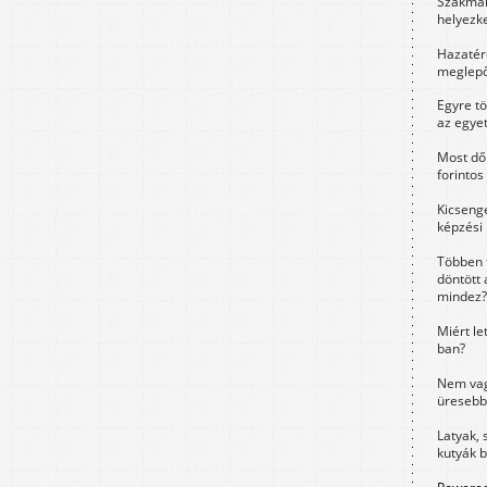
Szakmák 
helyezk
Hazatérő
meglepő
Egyre t
az egye
Most dől
forintos
Kicsenge
képzési
Többen 
döntött 
mindez?
Miért le
ban?
Nem vag
üresebb
Latyak, 
kutyák 