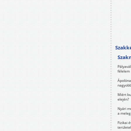
Szakké
Szak
Pályavá
félelem 
Ápolóna
nagyobb
Miért bu
elején?
Nyári m
a meleg
Fizikai 
területe