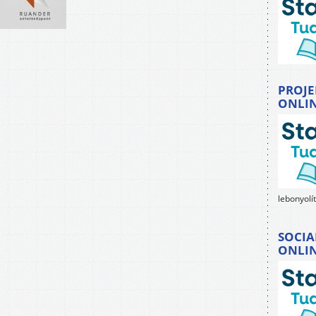
PROJE
ONLI
lebonyolí
SOCIA
ONLI