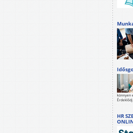
Munkah
Idősgo
könnyen e
Érdeklődj
HR SZ
ONLI