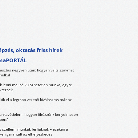
pzés, oktatás friss hírek
maPORTÁL
lasztás negyven után: hogyan válts szakmát
nélkül
k lenni ma: nélkülözhetetlen munka, egyre
 terhek
kik el a legtöbb vezetői kiválasztás már az
unkavédelem: hogyan öltözzünk kényelmesen
ben?
és szellemi munkák férfiaknak – ezeken a
ken garantált az elhelyezkedés