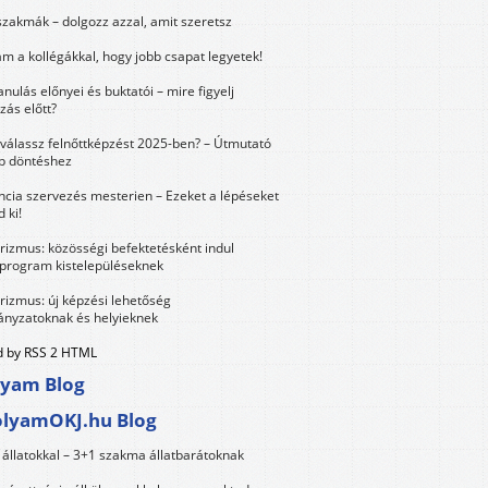
szakmák – dolgozz azzal, amit szeretsz
m a kollégákkal, hogy jobb csapat legyetek!
anulás előnyei és buktatói – mire figyelj
zás előtt?
válassz felnőttképzést 2025-ben? – Útmutató
bb döntéshez
ncia szervezés mesterien – Ezeket a lépéseket
 ki!
urizmus: közösségi befektetésként indul
 program kistelepüléseknek
urizmus: új képzési lehetőség
nyzatoknak és helyieknek
 by RSS 2 HTML
lyam Blog
olyamOKJ.hu Blog
állatokkal – 3+1 szakma állatbarátoknak