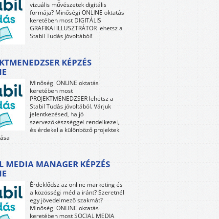
vizuális művészetek digitális
formája? Minőségi ONLINE oktatás
keretében most DIGITÁLIS
GRAFIKAI ILLUSZTRÁTOR lehetsz a
Stabil Tudás jóvoltából!
KTMENEDZSER KÉPZÉS
NE
Minőségi ONLINE oktatás
keretében most
PROJEKTMENEDZSER lehetsz a
Stabil Tudás jóvoltából. Várjuk
jelentkezésed, ha jó
szervezőkészséggel rendelkezel,
és érdekel a különböző projektek
tása
L MEDIA MANAGER KÉPZÉS
NE
Érdeklődsz az online marketing és
a közösségi média iránt? Szeretnél
egy jövedelmező szakmát?
Minőségi ONLINE oktatás
keretében most SOCIAL MEDIA