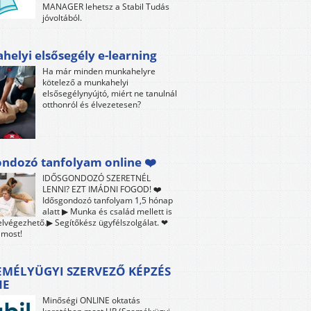
MANAGER lehetsz a Stabil Tudás
jóvoltából.
elyi elsősegély e-learning
Ha már minden munkahelyre
kötelező a munkahelyi
elsősegélynyújtó, miért ne tanulnál
otthonról és élvezetesen?
ndozó tanfolyam online ❤️
IDŐSGONDOZÓ SZERETNÉL
LENNI? EZT IMÁDNI FOGOD! ❤️
Idősgondozó tanfolyam 1,5 hónap
alatt ▶ Munka és család mellett is
lvégezhető.▶ Segítőkész ügyfélszolgálat. ❤
 most!
EMÉLYÜGYI SZERVEZŐ KÉPZÉS
NE
Minőségi ONLINE oktatás