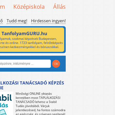
em
Középiskola
Állás
ső
Tudd meg!
Hirdessen ingyen!
TanfolyamGURU.hu
lyamok, szakmai képzések Budapesten,
rte és online. 1723 tanfolyam, felnőttképzés
yszínen kedvezményekkel és bónuszokkal.
LKOZÁSI TANÁCSADÓ KÉPZÉS
NE
Minőségi ONLINE oktatás
keretében most TÁPLÁLKOZÁSI
TANÁCSADÓ lehetsz a Stabil
Tudás jóvoltából. Várjuk
jelentkezésed, ha fontos számodra
az egészség, és szívesen segítenél