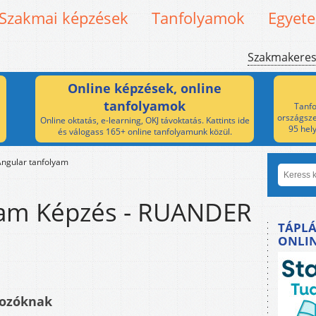
Szakmai képzések
Tanfolyamok
Egyet
Szakmakere
Online képzések, online
tanfolyamok
Tanfo
országsze
Online oktatás, e-learning, OKJ távoktatás. Kattints ide
95 hel
és válogass 165+ online tanfolyamunk közül.
Angular tanfolyam
yam Képzés - RUANDER
TÁPLÁ
ONLI
mozóknak