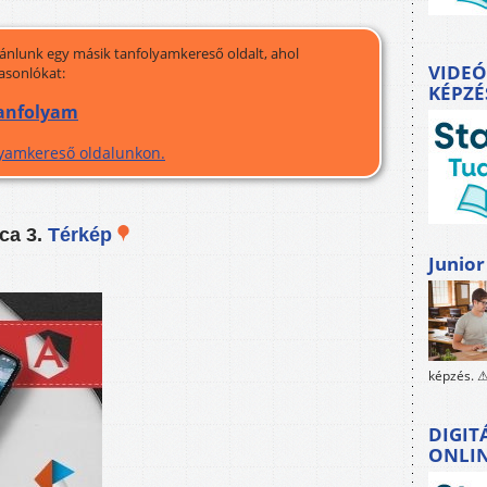
jánlunk egy másik tanfolyamkereső oldalt, ahol
VIDEÓ
asonlókat:
KÉPZÉ
tanfolyam
olyamkereső oldalunkon.
ca 3.
Térkép
Junior
képzés. ⚠
DIGIT
ONLI