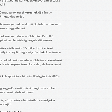
érettségi nélkül – ezekkel gyorsan el tudsz
edni
 magyarok ezrei keresnek új irányt –
 megoldás terjed
öbb magyar vált szakmát 30 felett – már nem
tem az egyetlen út
 el, merre indulsz – több mint 15 millió
 pályázati lehetőség végzős diákoknak
ttek – több mint 15 millió forint értékű
 pályázat nyílt meg a végzős diákok számára
tanulnak, mint valaha – több éves rekordokat
a felnőttképzés iránti kereslet, de hová vezet
tt kulcspozíció a bér- és TB-ügyintéző 2026-
y egyedül – miért érzi magát sok ember
nek január–februárban?
sár, sózott utak – láthatatlan veszélyek a
bundáján