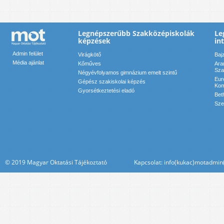
Legnépszerűbb Szakközépiskolák
Le
képzések
in
Admin felület
Virágkötő
Baj
Média ajánlat
Kőműves
Ara
Sza
Négyévfolyamos gimnázium emelt szintű
Eur
Gépész szakiskolai képzés
Kom
Gyorsétkeztetési eladó
Bet
Sze
© 2019 Magyar Oktatási Tájékoztató Kapcsolat: info(kukac)motadmin(