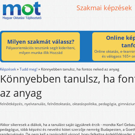
Szakmai képzések
Online kép
Milyen szakmát válassz?
tanf
Pályaorientációs tesztünk segít kideríteni,
Online oktatás, e-learnin
milyen munka illik Hozzád
és válogass 165+ on
Képzések
»
Tudd meg!
»
Könnyebben tanulsz, ha fontos neked az anyag
Könnyebben tanulsz, ha fon
az anyag
felnőttképzés, nyelvtanulás, felnőttoktatás, oktatáspolitika, pedagógia, gimnázi
Akkor sikeresek a diákok, ha a tanulást saját ügyüknek érzik - mondta Karl Gebau
pedagógus, több képzési és nevelési kötet szerzője nemrég Budapesten, a Goeth
rendezvényén. De nem kell a tanárodtól várnod, hogy felkeltse érdeklődésedet, t