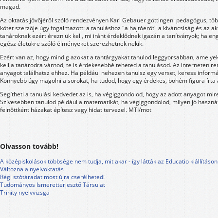
magad.
Az oktatás jövőjéről szóló rendezvényen Karl Gebauer göttingeni pedagógus, töb
kötet szerzője úgy fogalmazott: a tanuláshoz "a hajtóerőt" a kíváncsiság és az akt
tanároknak ezért érezniük kell, mi iránt érdeklődnek igazán a tanítványok; ha eng
egész életükre szóló élményeket szerezhetnek nekik.
Ezért van az, hogy mindig azokat a tantárgyakat tanulod leggyorsabban, amely
kell a tanárodra várnod, te is érdekesebbé teheted a tanulásod. Az interneten r
anyagot találhatsz ehhez. Ha például nehezen tanulsz egy verset, keress informác
Könnyebb úgy magolni a sorokat, ha tudod, hogy egy érdekes, bohém figura írta 
Segítheti a tanulási kedvedet az is, ha végiggondolod, hogy az adott anyagot mir
Szívesebben tanulod például a matematikát, ha végiggondolod, milyen jó haszná
felnőttként házakat építesz vagy hidat tervezel. MTI/mot
Olvasson tovább!
A középiskolások többsége nem tudja, mit akar - így látták az Educatio kiállításon
Változna a nyelvoktatás
Régi szótáradat most újra cserélheted!
Tudományos Ismeretterjesztő Társulat
Trinity nyelvvizsga