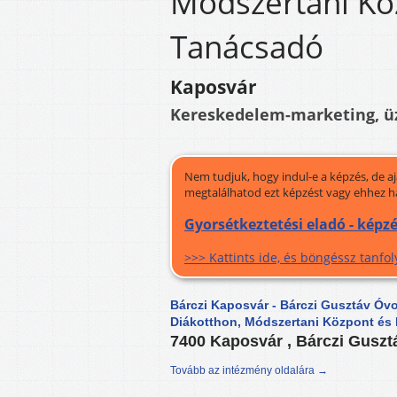
Módszertani Kö
Tanácsadó
Kaposvár
Kereskedelem-marketing, üz
Nem tudjuk, hogy indul-e a képzés, de a
megtalálhatod ezt képzést vagy ehhez h
Gyorsétkeztetési eladó - képz
>>> Kattints ide, és böngéssz tanf
Bárczi Kaposvár - Bárczi Gusztáv Óvod
Diákotthon, Módszertani Központ és
7400 Kaposvár , Bárczi Gusztá
Tovább az intézmény oldalára →