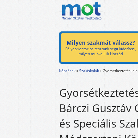
Milyen szakmát válassz?
Pályaorientációs tesztünk segít kideríteni,
milyen munka illik Hozzád
Képzések
»
Szakiskolák
»
Gyorsétkeztetési el
Gyorsétkeztetés
Bárczi Gusztáv 
és Speciális Sza