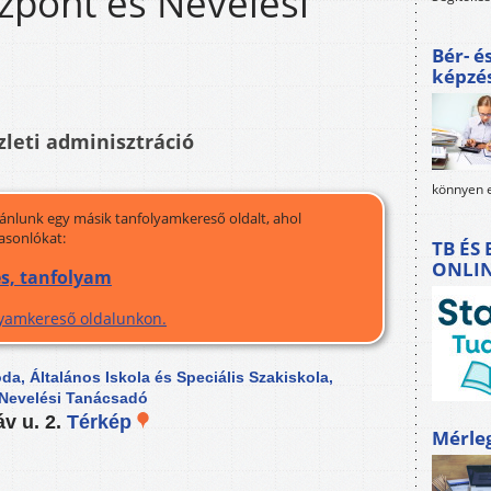
zpont és Nevelési
Bér- é
képzé
leti adminisztráció
könnyen e
jánlunk egy másik tanfolyamkereső oldalt, ahol
asonlókat:
TB ÉS
ONLI
és, tanfolyam
olyamkereső oldalunkon.
a, Általános Iskola és Speciális Szakiskola,
 Nevelési Tanácsadó
v u. 2.
Térkép
Mérle