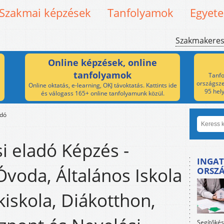
Szakmai képzések
Tanfolyamok
Egyet
Szakmakere
Online képzések, online
tanfolyamok
Tanfo
országsze
Online oktatás, e-learning, OKJ távoktatás. Kattints ide
95 hel
és válogass 165+ online tanfolyamunk közül.
adó
i eladó Képzés -
INGAT
Óvoda, Általános Iskola
ORSZ
kiskola, Diákotthon,
Segítőkés