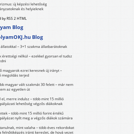
urizmus: új képzési lehetőség
nyzatoknak és helyieknek
 by RSS 2 HTML
lyam Blog
olyamOKJ.hu Blog
állatokkal – 3+1 szakma állatbarátoknak
érettségi nélkül – ezekkel gyorsan el tudsz
edni
 magyarok ezrei keresnek új irányt –
 megoldás terjed
öbb magyar vált szakmát 30 felett – már nem
tem az egyetlen út
 el, merre indulsz – több mint 15 millió
 pályázati lehetőség végzős diákoknak
ttek – több mint 15 millió forint értékű
 pályázat nyílt meg a végzős diákok számára
tanulnak, mint valaha – több éves rekordokat
a felnőttképzés iránti kereslet, de hová vezet