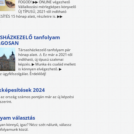
FOGOD! ▶▶ ONLINE végezhető
Vállalkozási mérlegképes könyvelő
ÚJ TÍPUSÚ, 2021-től indítható
ÍTÉS 15 hónap alatt, részletre is. ▶▶
!
SHÁZKEZELŐ tanfolyam
ÁGOSAN
Társasházkezelő tanfolyam pár
hónap alatt. ⚠ Ez már a 2021-től
indítható, új típusú szakmai
képzés. ▶ Munka és család mellett
is könnyen elvégezhető. ▶
z ügyfélszolgálat. Érdeklődj!
kképesítések 2024
az ország számos pontján már az új képzési
szerint.
yam választás
yan könnyű, igaz? Nézz szét nálunk, válassz
folyamunk közül.