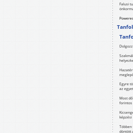
Falusi t
önkormá
Powered
Tanfo
Tanf
Dolgozz 
Szakmák 
helyezk
Hazatérő
meglepő
Egyre t
az egye
Most dől
forintos
Kicsenge
képzési
Többen 
döntött 