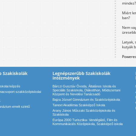
mindez?
Miért le
ban?
Nem vag
üresebb
Latyak, 
kutyák 
Powered
 Szakiskolák
Legnépszerűbb Szakiskolák
intézmények
iskolai képzés
Bárczi Gusztáv Óvoda, Általános Iskola és
Speciális Szakiskola, Diákotthon, Módszertani
acsoport szakközépiskolai
Központ és Nevelési Tanácsadó
Bajza József Gimnázium és Szakközépiskola
ő
Tanext Akadémia Szakképző Iskola
názium emelt szintű
Arany János Műszaki Szakközépiskola és
Szakiskola
Európa 2000 Turisztika- Vendéglátó, Film és
Kommunikációs Középiskola, Szakképző iskola