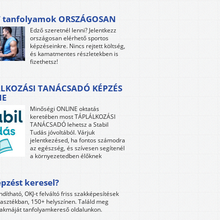
 tanfolyamok ORSZÁGOSAN
Edző szeretnél lenni? Jelentkezz
országosan elérhető sportos
képzéseinkre. Nincs rejtett költség,
és kamatmentes részletekben is
fizethetsz!
LKOZÁSI TANÁCSADÓ KÉPZÉS
NE
Minőségi ONLINE oktatás
keretében most TÁPLÁLKOZÁSI
TANÁCSADÓ lehetsz a Stabil
Tudás jóvoltából. Várjuk
jelentkezésed, ha fontos számodra
az egészség, és szívesen segítenél
a környezetedben élőknek
pzést keresel?
ndítható, OKJ-t felváltó friss szakképesítések
lasztékban, 150+ helyszínen. Találd meg
akmáját tanfolyamkereső oldalunkon.