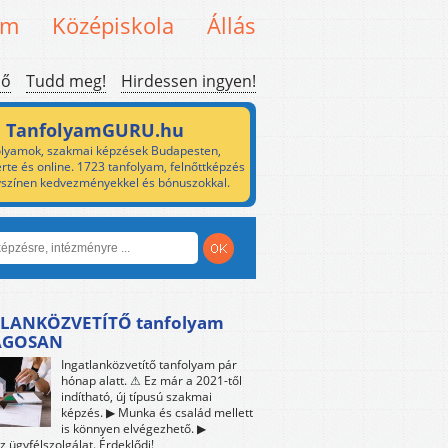
em
Középiskola
Állás
ső
Tudd meg!
Hirdessen ingyen!
TanfolyamGURU.hu
lyamok, szakmai képzések Budapesten,
rte és online. 1723 tanfolyam, felnőttképzés
yszínen kedvezményekkel és bónuszokkal.
LANKÖZVETÍTŐ tanfolyam
ÁGOSAN
Ingatlanközvetítő tanfolyam pár
hónap alatt. ⚠ Ez már a 2021-től
indítható, új típusú szakmai
képzés. ▶ Munka és család mellett
is könnyen elvégezhető. ▶
z ügyfélszolgálat. Érdeklődj!