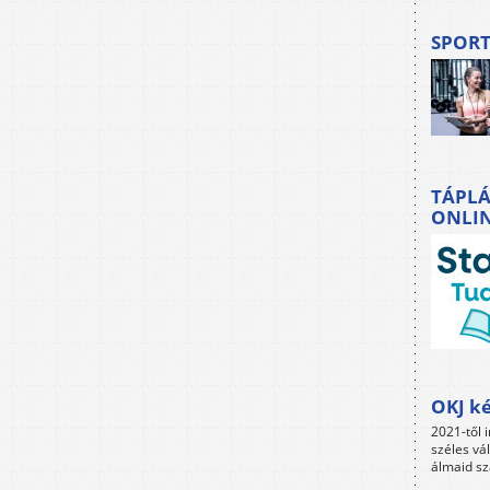
SPORT
TÁPLÁ
ONLI
OKJ ké
2021-től i
széles vá
álmaid sz