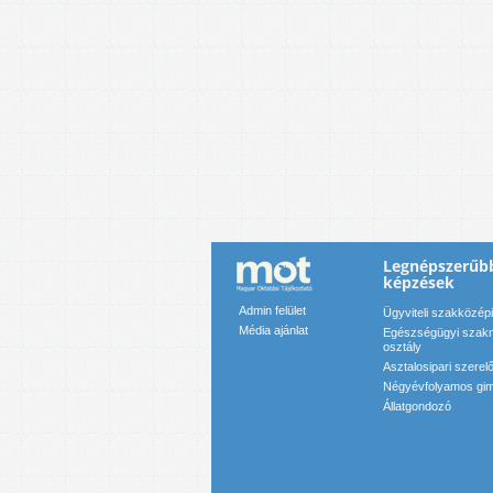
Legnépszerűbb
képzések
Admin felület
Ügyviteli szakközép
Média ajánlat
Egészségügyi szakm
osztály
Asztalosipari szerel
Négyévfolyamos gim
Állatgondozó