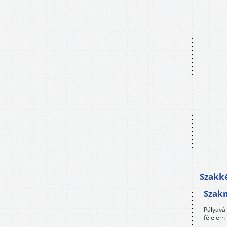
Szakké
Szak
Pályavá
félelem 