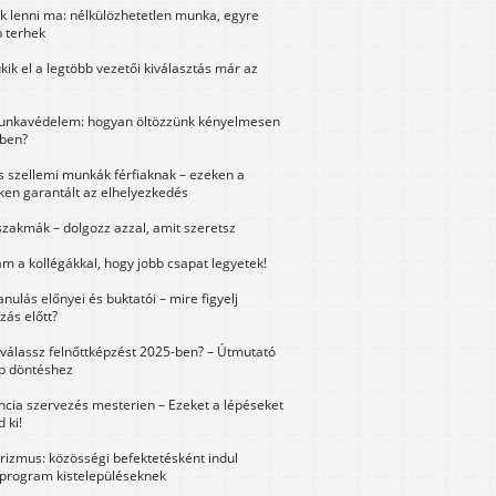
k lenni ma: nélkülözhetetlen munka, egyre
 terhek
kik el a legtöbb vezetői kiválasztás már az
unkavédelem: hogyan öltözzünk kényelmesen
ben?
és szellemi munkák férfiaknak – ezeken a
ken garantált az elhelyezkedés
szakmák – dolgozz azzal, amit szeretsz
m a kollégákkal, hogy jobb csapat legyetek!
anulás előnyei és buktatói – mire figyelj
zás előtt?
válassz felnőttképzést 2025-ben? – Útmutató
bb döntéshez
ncia szervezés mesterien – Ezeket a lépéseket
 ki!
urizmus: közösségi befektetésként indul
 program kistelepüléseknek