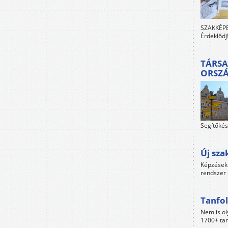
SZAKKÉPES
Érdeklődj
TÁRSA
ORSZ
Segítőkés
Új sza
Képzések 
rendszer 
Tanfol
Nem is ol
1700+ tan