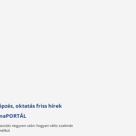
pzés, oktatás friss hírek
maPORTÁL
lasztás negyven után: hogyan válts szakmát
nélkül