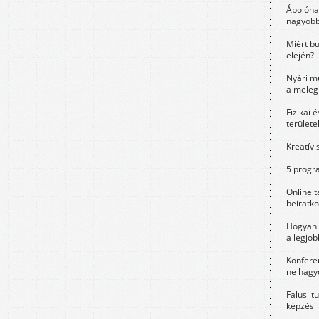
Ápolóna
nagyobb
Miért bu
elején?
Nyári m
a meleg
Fizikai 
területe
Kreatív 
5 progra
Online t
beiratko
Hogyan 
a legjo
Konfere
ne hagyd
Falusi t
képzési