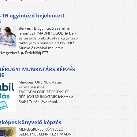
s TB ügyintéző bejelentett
s
Bér- és TB ügyintéző szeretnél
lenni? EZT IMÁDNI FOGOD! ▶ Bér-
és társadalombiztosítási ügyintéző
tanfolyam 6 hónap alatt ONLINE!
Munka és család mellett is
lvégezhető. ▶ Érdeklődj ITT!
 BÉRÜGYI MUNKATÁRS KÉPZÉS
NE
Minőségi ONLINE oktatás
keretében most
TÁRSADALOMBIZTOSÍTÁSI ÉS
BÉRÜGYI MUNKATÁRS lehetsz a
Stabil Tudás jóvoltából.
gképes könyvelő képzés
MÉRLEGKÉPES KÖNYVELŐ
SZERETNÉL LENNI? EZT IMÁDNI