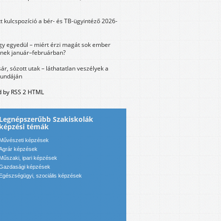
tt kulcspozíció a bér- és TB-ügyintéző 2026-
y egyedül – miért érzi magát sok ember
nek január–februárban?
sár, sózott utak – láthatatlan veszélyek a
bundáján
 by RSS 2 HTML
Legnépszerűbb Szakiskolák
képzési témák
Művészeti képzések
Agrár képzések
Műszaki, ipari képzések
Gazdasági képzések
Egészségügyi, szociális képzések