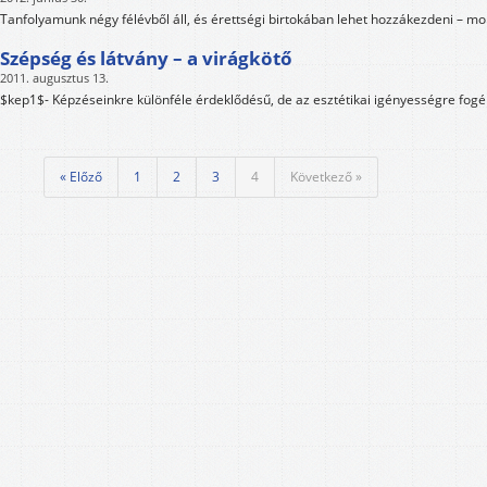
Tanfolyamunk négy félévből áll, és érettségi birtokában lehet hozzákezdeni – m
Szépség és látvány – a virágkötő
2011. augusztus 13.
$kep1$- Képzéseinkre különféle érdeklődésű, de az esztétikai igényességre fog
« Előző
1
2
3
4
Következő »