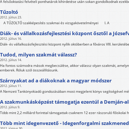
A felsőoktatási felvételi ponthatárok kihirdetése után sokan gondolkodnak ezek
Tűzoltó
2012. július 23.
A TŰZOLTÓ szakképesítés szakmai és vizsgakövetelményei I. A
Diák- és vállalkozásfejlesztési központ ősztől a Józse
2012. július 16.
Diák- és vállalkozásfejlesztési központ nyílik októberben a főváros VIII. kerületéb
Tudod, milyen szakmát válassz?
2012. július 14.
Ha fontos számodra mások megbecsülése, akkor válassz olyan szakmát, amelynek 
emberek. Róluk szól összeállításunk.
Szárnyakat ad a diákoknak a magyar módszer
2012. július 11.
A Nemzeti Tankönyvkiadó gondozásában most megjelent könyv segítségével mé
A szakmunkásképzést támogatja ezentúl a Demján-al
2012. július 9.
Több mint 2,2 milliárd forinttal támogattak csaknem 12 ezer rászoruló főiskolai h
Több mint idegenvezető - Idegenforgalmi szakmened
2012. június 30.