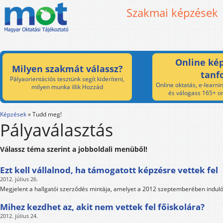
Szakmai képzések
Online kép
Milyen szakmát válassz?
tanf
Pályaorientációs tesztünk segít kideríteni,
Online oktatás, e-learnin
milyen munka illik Hozzád
és válogass 165+ on
Képzések
»
Tudd meg!
Pályaválasztás
Válassz téma szerint a jobboldali menüből!
Ezt kell vállalnod, ha támogatott képzésre vettek fel
2012. július 26.
Megjelent a hallgatói szerződés mintája, amelyet a 2012 szeptemberében induló
Mihez kezdhet az, akit nem vettek fel főiskolára?
2012. július 24.