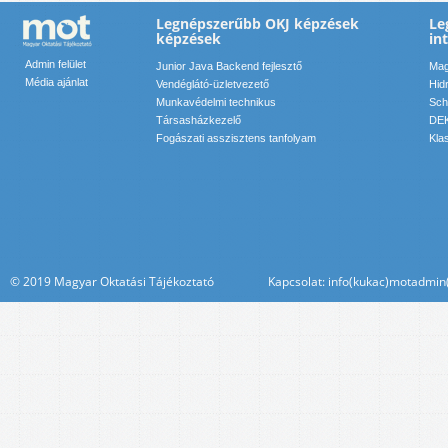
Legnépszerűbb OKJ képzések
Le
képzések
in
Admin felület
Junior Java Backend fejlesztő
Mag
Média ajánlat
Vendéglátó-üzletvezető
Hid
Munkavédelmi technikus
Sch
Társasházkezelő
DEK
Fogászati asszisztens tanfolyam
Kla
© 2019 Magyar Oktatási Tájékoztató Kapcsolat: info(kukac)motadmin(