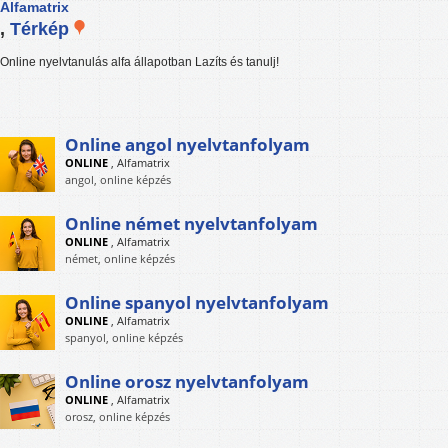
Alfamatrix
,
Térkép
Online nyelvtanulás alfa állapotban Lazíts és tanulj!
Online angol nyelvtanfolyam
ONLINE
,
Alfamatrix
angol, online képzés
Online német nyelvtanfolyam
ONLINE
,
Alfamatrix
német, online képzés
Online spanyol nyelvtanfolyam
ONLINE
,
Alfamatrix
spanyol, online képzés
Online orosz nyelvtanfolyam
ONLINE
,
Alfamatrix
orosz, online képzés