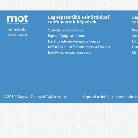
Legnépszerűbb Felnőttképző
Le
tanfolyamok képzések
ta
Admin felület
Szállodai szobaasszony
Kla
Média ajánlat
Egészségügyi alapmodul
Ját
Bach virágterápiaterapeuta képzés
EFE
KitűNŐ Klub - kitűnő edzésterv a léleknek
Pri
Bach-virágterápia tanácsadó
Min
© 2019 Magyar Oktatási Tájékoztató Kapcsolat: info(kukac)motadmin(