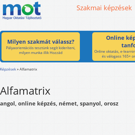
Szakmai képzések
Online kép
Milyen szakmát válassz?
tanf
Pályaorientációs tesztünk segít kideríteni,
Online oktatás, e-learnin
milyen munka illik Hozzád
és válogass 165+ on
Képzések
»
Alfamatrix
Alfamatrix
angol, online képzés, német, spanyol, orosz