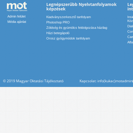
Legnépszerűbb Nyelvtanfolyamok
Le
képzések
in
Admin felület
Kiadványszerkesztő tanfolyam
Ins
Köz
Média ajánlat
Photoshop PRO
Dia
Zöldség és gyümölcs feldolgozása házilag
Conf
Házi betegápoló
Cam
Orosz gyógymódok tanfolyam
Alf
© 2019 Magyar Oktatási Tájékoztató Kapcsolat: info(kukac)motadmin(