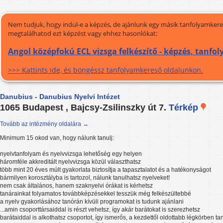
Nem tudjuk, hogy indul-e a képzés, de ajánlunk egy másik tanfolyamkeres
megtalálhatod ezt képzést vagy ehhez hasonlókat:
Angol középfokú ECL vizsga felkészítő - képzés, tanfo
>>> Kattints ide, és böngéssz tanfolyamkereső oldalunkon.
Danubius - Danubius Nyelvi Intézet
1065 Budapest , Bajcsy-Zsilinszky út 7.
Térkép
Tovább az intézmény oldalára →
Minimum 15 okod van, hogy nálunk tanulj:
nyelvtanfolyam és nyelvvizsga lehetőség egy helyen
háromféle akkreditált nyelvvizsga közül választhatsz
több mint 20 éves múlt gyakorlata biztosítja a tapasztalatot és a hatékonyságot
bármilyen korosztályba is tartozol, nálunk tanulhatsz nyelveket!
nem csak általános, hanem szaknyelvi órákat is kérhetsz
tanárainkat folyamatos továbbképzésekkel tesszük még felkészültebbé
a nyelv gyakorlásához tanórán kívüli programokat is tudunk ajánlani
...amin csoporttársaiddal is részt vehetsz, így akár barátokat is szerezhetsz
barátaiddal is alkothatsz csoportot, így ismerős, a kezdettől oldottabb légkörben ta