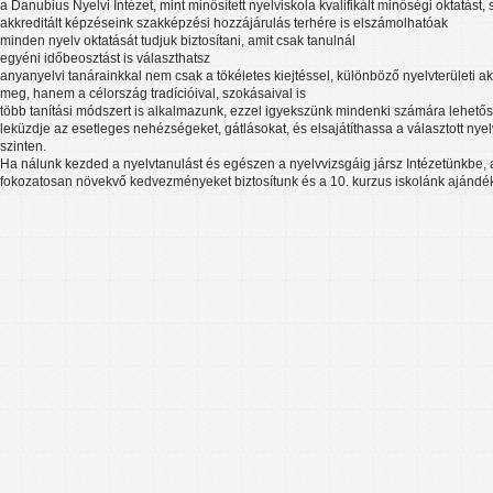
a Danubius Nyelvi Intézet, mint minősített nyelviskola kvalifikált minőségi oktatást, 
akkreditált képzéseink szakképzési hozzájárulás terhére is elszámolhatóak
minden nyelv oktatását tudjuk biztosítani, amit csak tanulnál
egyéni időbeosztást is választhatsz
anyanyelvi tanárainkkal nem csak a tökéletes kiejtéssel, különböző nyelvterületi 
meg, hanem a célország tradícióival, szokásaival is
több tanítási módszert is alkalmazunk, ezzel igyekszünk mindenki számára lehetős
leküzdje az esetleges nehézségeket, gátlásokat, és elsajátíthassa a választott nyelve
szinten.
Ha nálunk kezded a nyelvtanulást és egészen a nyelvvizsgáig jársz Intézetünkbe,
fokozatosan növekvő kedvezményeket biztosítunk és a 10. kurzus iskolánk ajándéka