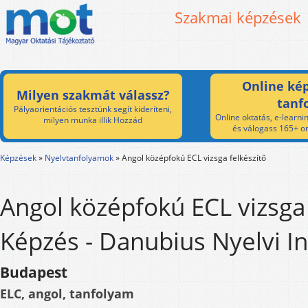
Szakmai képzések
Online kép
Milyen szakmát válassz?
tanf
Pályaorientációs tesztünk segít kideríteni,
Online oktatás, e-learnin
milyen munka illik Hozzád
és válogass 165+ on
Képzések
»
Nyelvtanfolyamok
»
Angol középfokú ECL vizsga felkészítő
Angol középfokú ECL vizsga 
Képzés - Danubius Nyelvi In
Budapest
ELC, angol, tanfolyam