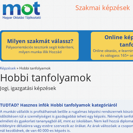
Szakmai képzések
Online kép
Milyen szakmát válassz?
tanf
Pályaorientációs tesztünk segít kideríteni,
Online oktatás, e-learnin
milyen munka illik Hozzád
és válogass 165+ on
Képzések
»
Hobbi tanfolyamok
Hobbi tanfolyamok
Jogi, igazgatási képzések
TUDTAD? Hasznos infók Hobbi tanfolyamok kategóriáról
A munkát vállalók is profitálhatnak belőle a rugalmas képzési rendszernek kösz
időtöltésen túl a személyiséget is gazdagabbá teheti egy képzés. Némelyik tanf
elméleti és gyakorlati tananyagból áll, mint az iskolában. Nem kell hozzá diploma
többnyire délutánra vagy estére szervezik az órákat. Az árak változóak: a csopor
nál kezdődnek, de van 40 000-es képzés is.