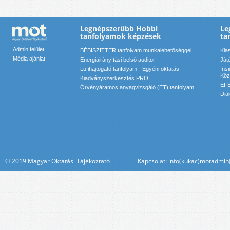
Legnépszerűbb Hobbi
Le
tanfolyamok képzések
ta
Admin felület
BÉBISZITTER tanfolyam munkalehetőséggel
Kla
Média ajánlat
Energiairányítási belső auditor
Ját
Lufihajtogató tanfolyam - Egyéni oktatás
Ins
Köz
Kiadványszerkesztés PRO
EFE
Örvényáramos anyagvizsgáló (ET) tanfolyam
Dia
© 2019 Magyar Oktatási Tájékoztató Kapcsolat: info(kukac)motadmin(