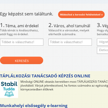
Egy képzést sem találtunk.
Módosítsd a keresési feltételeket! »
1.
2.
3.
Téma, ami érdekel
Város, ahol tanulnál
Vé
Több témát is kiválaszthatsz,
Válaszd ki a városokat, melyek
Hogy ol
attól függ mi érdekel.
elérhetők számodra.
beiratko
Végzet
Életko
TÁPLÁLKOZÁSI TANÁCSADÓ KÉPZÉS ONLINE
Minőségi ONLINE oktatás keretében most TÁPLÁLKOZÁSI TANÁCS
jóvoltából. Várjuk jelentkezésed, ha fontos számodra az egészség
környezetedben élőknek
Munkahelyi elsősegély e-learning