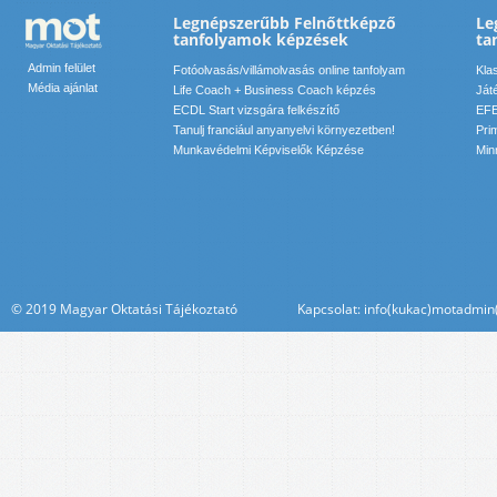
Legnépszerűbb Felnőttképző
Le
tanfolyamok képzések
ta
Admin felület
Fotóolvasás/villámolvasás online tanfolyam
Kla
Média ajánlat
Life Coach + Business Coach képzés
Ját
ECDL Start vizsgára felkészítő
EFE
Tanulj franciául anyanyelvi környezetben!
Pri
Munkavédelmi Képviselők Képzése
Min
© 2019 Magyar Oktatási Tájékoztató Kapcsolat: info(kukac)motadmin(