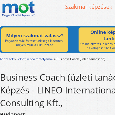
Szakmai képzések
Online kép
Milyen szakmát válassz?
tanf
Pályaorientációs tesztünk segít kideríteni,
Online oktatás, e-learnin
milyen munka illik Hozzád
és válogass 165+ on
Képzések
»
Felnőttképző tanfolyamok
»
Business Coach (üzleti tanácsadó)
Business Coach (üzleti taná
Képzés - LINEO Internationa
Consulting Kft.,
Budapest