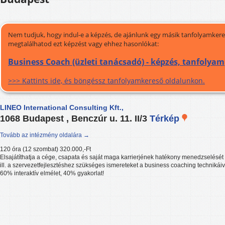
Nem tudjuk, hogy indul-e a képzés, de ajánlunk egy másik tanfolyamkeres
megtalálhatod ezt képzést vagy ehhez hasonlókat:
Business Coach (üzleti tanácsadó) - képzés, tanfolyam
>>> Kattints ide, és böngéssz tanfolyamkereső oldalunkon.
LINEO International Consulting Kft.,
1068 Budapest , Benczúr u. 11. II/3
Térkép
Tovább az intézmény oldalára →
120 óra (12 szombat) 320.000,-Ft
Elsajátíthatja a cége, csapata és saját maga karrierjének hatékony menedzselését
ill. a szervezetfejlesztéshez szükséges ismereteket a business coaching technikáiv
60% interaktív elmélet, 40% gyakorlat!