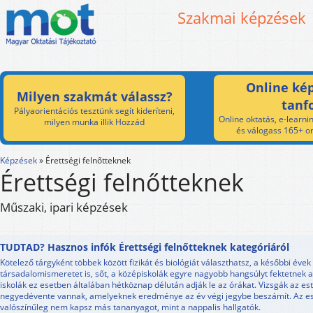
Szakmai képzések
Online kép
Milyen szakmát válassz?
tanf
Pályaorientációs tesztünk segít kideríteni,
Online oktatás, e-learnin
milyen munka illik Hozzád
és válogass 165+ on
Képzések
»
Érettségi felnőtteknek
Érettségi felnőtteknek
Műszaki, ipari képzések
TUDTAD? Hasznos infók Érettségi felnőtteknek kategóriáról
Kötelező tárgyként többek között fizikát és biológiát választhatsz, a későbbi évek
társadalomismeretet is, sőt, a középiskolák egyre nagyobb hangsúlyt fektetnek a 
iskolák ez esetben általában hétköznap délután adják le az órákat. Vizsgák az es
negyedévente vannak, amelyeknek eredménye az év végi jegybe beszámít. Az est
valószínűleg nem kapsz más tananyagot, mint a nappalis hallgatók.