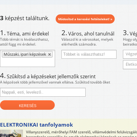
3
képzést találtunk.
Módosítsd a keresési feltételeket! »
1.
2.
3.
Téma, ami érdekel
Város, ahol tanulnál
Vé
Több témát is kiválaszthatsz,
Válaszd ki a városokat, melyek
Hogy ol
attól függ mi érdekel.
elérhetők számodra.
beiratko
Végzet
Műszaki, ipari képzések
Életko
4.
Szűkítsd a képzéseket jellemzők szerint
A képzések több jellemzővel vannak ellátva. Szűkítsd tovább őket
ELEKTRONIKAI tanfolyamok
Villanyszerelő, mérőhelyi FAM szerelő, villámvédelmi felülvizsgá
berendezés szerelője és egyéb elektronikai képzések az ország 