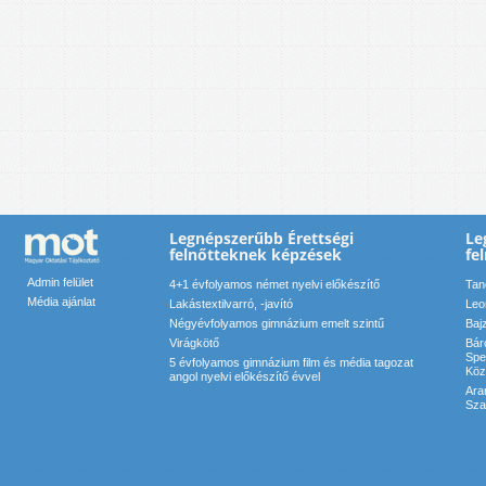
Legnépszerűbb Érettségi
Le
felnőtteknek képzések
fe
Admin felület
4+1 évfolyamos német nyelvi előkészítő
Tan
Média ajánlat
Lakástextilvarró, -javító
Leo
Négyévfolyamos gimnázium emelt szintű
Baj
Virágkötő
Bár
Spe
5 évfolyamos gimnázium film és média tagozat
Köz
angol nyelvi előkészítő évvel
Ara
Sza