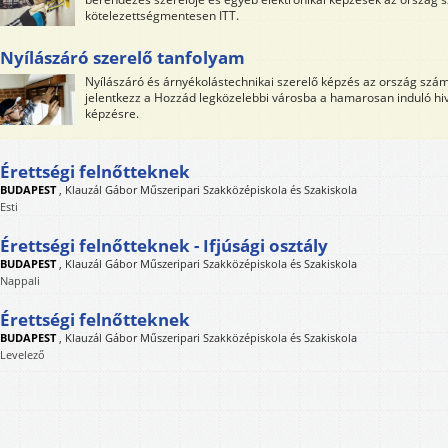
kötelezettségmentesen ITT.
Nyílászáró szerelő tanfolyam
Nyílászáró és árnyékolástechnikai szerelő képzés az ország számo
jelentkezz a Hozzád legközelebbi városba a hamarosan induló hiv
képzésre.
Érettségi felnőtteknek
BUDAPEST
,
Klauzál Gábor Műszeripari Szakközépiskola és Szakiskola
Esti
Érettségi felnőtteknek - Ifjúsági osztály
BUDAPEST
,
Klauzál Gábor Műszeripari Szakközépiskola és Szakiskola
Nappali
Érettségi felnőtteknek
BUDAPEST
,
Klauzál Gábor Műszeripari Szakközépiskola és Szakiskola
Levelező