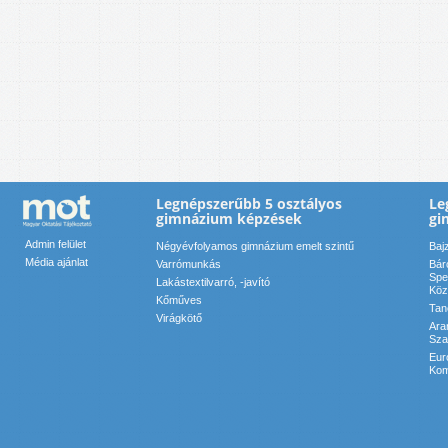
Legnépszerűbb 5 osztályos
Le
gimnázium képzések
gi
Admin felület
Négyévfolyamos gimnázium emelt szintű
Baj
Média ajánlat
Varrómunkás
Bár
Spe
Lakástextilvarró, -javító
Köz
Kőműves
Tan
Virágkötő
Ara
Sza
Eur
Kom