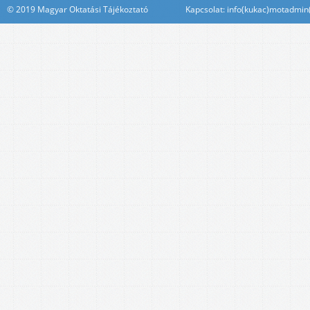
© 2019 Magyar Oktatási Tájékoztató Kapcsolat: info(kukac)motadmin(