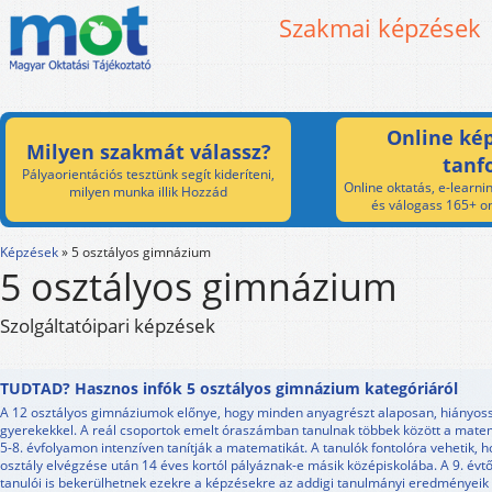
Szakmai képzések
Online kép
Milyen szakmát válassz?
tanf
Pályaorientációs tesztünk segít kideríteni,
Online oktatás, e-learnin
milyen munka illik Hozzád
és válogass 165+ on
Képzések
»
5 osztályos gimnázium
5 osztályos gimnázium
Szolgáltatóipari képzések
TUDTAD? Hasznos infók 5 osztályos gimnázium kategóriáról
A 12 osztályos gimnáziumok előnye, hogy minden anyagrészt alaposan, hiányos
gyerekekkel. A reál csoportok emelt óraszámban tanulnak többek között a matem
5-8. évfolyamon intenzíven tanítják a matematikát. A tanulók fontolóra vehetik, ho
osztály elvégzése után 14 éves kortól pályáznak-e másik középiskolába. A 9. évt
tanulói is bekerülhetnek ezekre a képzésekre az addigi tanulmányi eredményei