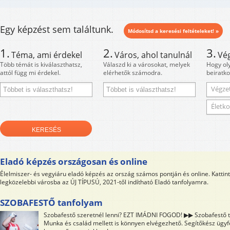
Egy képzést sem találtunk.
Módosítsd a keresési feltételeket! »
1.
2.
3.
Téma, ami érdekel
Város, ahol tanulnál
Vé
Több témát is kiválaszthatsz,
Válaszd ki a városokat, melyek
Hogy ol
attól függ mi érdekel.
elérhetők számodra.
beiratko
Végzet
Életko
Eladó képzés országosan és online
Élelmiszer- és vegyiáru eladó képzés az ország számos pontján és online. Kattin
legközelebbi városba az ÚJ TÍPUSÚ, 2021-től indítható Eladó tanfolyamra.
SZOBAFESTŐ tanfolyam
Szobafestő szeretnél lenni? EZT IMÁDNI FOGOD! ▶▶ Szobafestő 
Munka és család mellett is könnyen elvégezhető. Segítőkész ügyfé