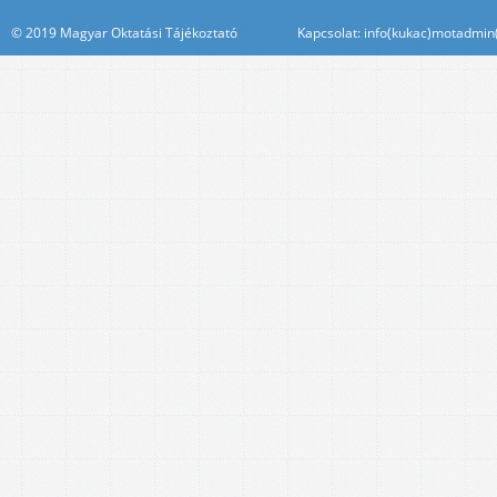
© 2019 Magyar Oktatási Tájékoztató Kapcsolat: info(kukac)motadmin(