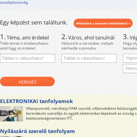
osztályközösség.
Egy képzést sem találtunk.
Módosítsd a keresési feltételeket! »
1.
2.
3.
Téma, ami érdekel
Város, ahol tanulnál
Vé
Több témát is kiválaszthatsz,
Válaszd ki a városokat, melyek
Hogy ol
attól függ mi érdekel.
elérhetők számodra.
beiratko
Végzet
Életko
ELEKTRONIKAI tanfolyamok
Villanyszerelő, mérőhelyi FAM szerelő, villámvédelmi felülvizsgá
berendezés szerelője és egyéb elektronikai képzések az ország 
kötelezettségmentesen ITT.
Nyílászáró szerelő tanfolyam