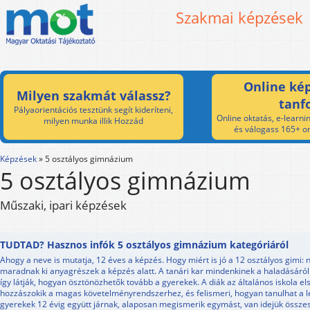
Szakmai képzések
Online kép
Milyen szakmát válassz?
tanf
Pályaorientációs tesztünk segít kideríteni,
Online oktatás, e-learnin
milyen munka illik Hozzád
és válogass 165+ on
Képzések
»
5 osztályos gimnázium
5 osztályos gimnázium
Műszaki, ipari képzések
TUDTAD? Hasznos infók 5 osztályos gimnázium kategóriáról
Ahogy a neve is mutatja, 12 éves a képzés. Hogy miért is jó a 12 osztályos gimi:
maradnak ki anyagrészek a képzés alatt. A tanári kar mindenkinek a haladásáról r
így látják, hogyan ösztönözhetők tovább a gyerekek. A diák az általános iskola el
hozzászokik a magas követelményrendszerhez, és felismeri, hogyan tanulhat a 
gyerekek 12 évig együtt járnak, alaposan megismerik egymást, van idejük összes