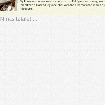
Nyílászáró és árnyékolástechnikai szerelő képzés az ország számo
jelentkezz a Hozzád legközelebbi városba a hamarosan induló hiv
képzésre.
Nincs találat ...