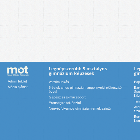
Legnépszerűbb 5 osztályos
Le
gimnázium képzések
gi
Admin felület
Varrómunkás
Baj
Média ajánlat
5 évfolyamos gimnázium angol nyelvi előkészítő
Bár
évvel
Spe
Köz
Gépész szakmacsoport
Tan
Érettségire felkészítő
Ara
Négyévfolyamos gimnázium emelt szintű
Sza
Eur
Kom