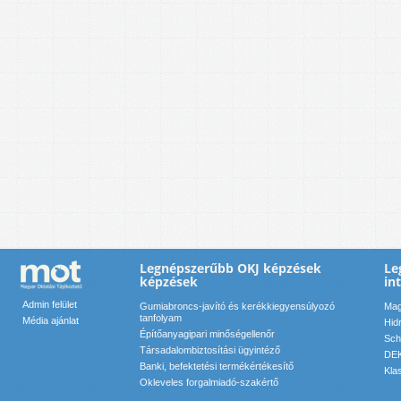
Legnépszerűbb OKJ képzések
Le
képzések
in
Admin felület
Gumiabroncs-javító és kerékkiegyensúlyozó
Mag
tanfolyam
Média ajánlat
Hid
Építőanyagipari minőségellenőr
Sch
Társadalombiztosítási ügyintéző
DEK
Banki, befektetési termékértékesítő
Kla
Okleveles forgalmiadó-szakértő