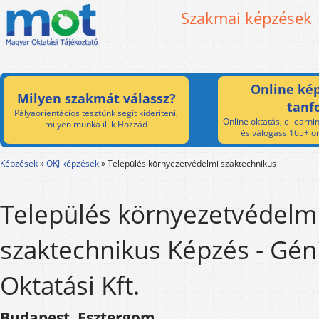
Szakmai képzések
Online kép
Milyen szakmát válassz?
tanf
Pályaorientációs tesztünk segít kideríteni,
Online oktatás, e-learnin
milyen munka illik Hozzád
és válogass 165+ on
Képzések
»
OKJ képzések
»
Település környezetvédelmi szaktechnikus
Település környezetvédelm
szaktechnikus Képzés - Gén
Oktatási Kft.
Budapest, Esztergom