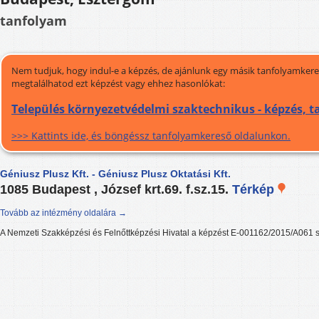
tanfolyam
Nem tudjuk, hogy indul-e a képzés, de ajánlunk egy másik tanfolyamkeres
megtalálhatod ezt képzést vagy ehhez hasonlókat:
Település környezetvédelmi szaktechnikus - képzés, 
>>> Kattints ide, és böngéssz tanfolyamkereső oldalunkon.
Géniusz Plusz Kft. - Géniusz Plusz Oktatási Kft.
1085 Budapest , József krt.69. f.sz.15.
Térkép
Tovább az intézmény oldalára →
A Nemzeti Szakképzési és Felnőttképzési Hivatal a képzést E-001162/2015/A061 s