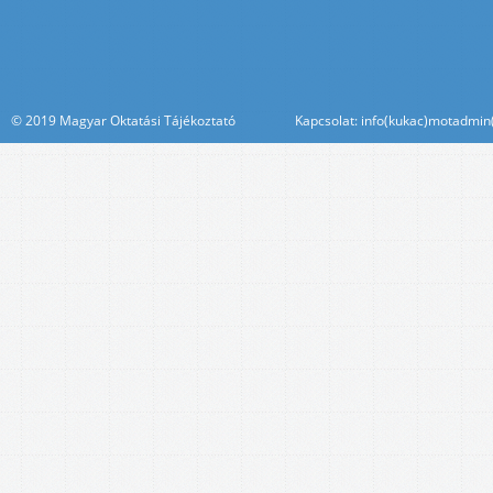
© 2019 Magyar Oktatási Tájékoztató Kapcsolat: info(kukac)motadmin(