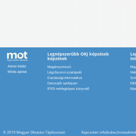
Legnépszerűbb OKJ képzések
Le
képzések
in
Admin felület
Magánnyomozó
Mag
Média ajánlat
Légzőszervi szakápoló
Hid
Gazdasági informatikus
Sch
Dekoratőr tanfolyam
DEK
IFRS mérlegképes könyvelő
Kla
© 2019 Magyar Oktatási Tájékoztató Kapcsolat: info(kukac)motadmin(