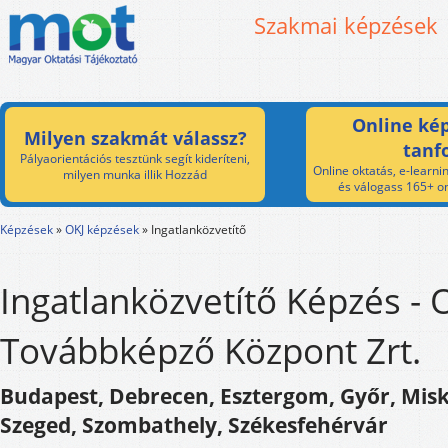
Szakmai képzések
Online kép
Milyen szakmát válassz?
tanf
Pályaorientációs tesztünk segít kideríteni,
Online oktatás, e-learnin
milyen munka illik Hozzád
és válogass 165+ on
Képzések
»
OKJ képzések
»
Ingatlanközvetítő
Ingatlanközvetítő Képzés -
Továbbképző Központ Zrt.
Budapest, Debrecen, Esztergom, Győr, Misko
Szeged, Szombathely, Székesfehérvár