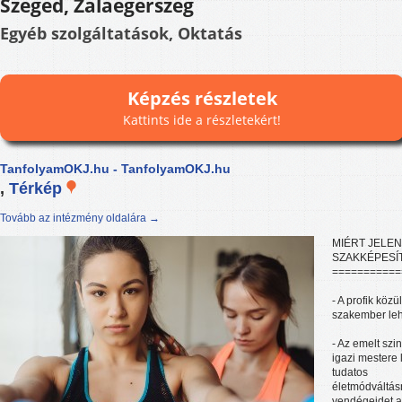
Szeged, Zalaegerszeg
Egyéb szolgáltatások, Oktatás
Képzés részletek
Kattints ide a részletekért!
TanfolyamOKJ.hu - TanfolyamOKJ.hu
,
Térkép
Tovább az intézmény oldalára →
MIÉRT JELEN
SZAKKÉPESÍ
===========
- A profik köz
szakember leh
- Az emelt sz
igazi mestere 
tudatos
életmódváltás
vendégeidet a