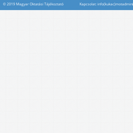
© 2019 Magyar Oktatási Tájékoztató Kapcsolat: info(kukac)motadmin(