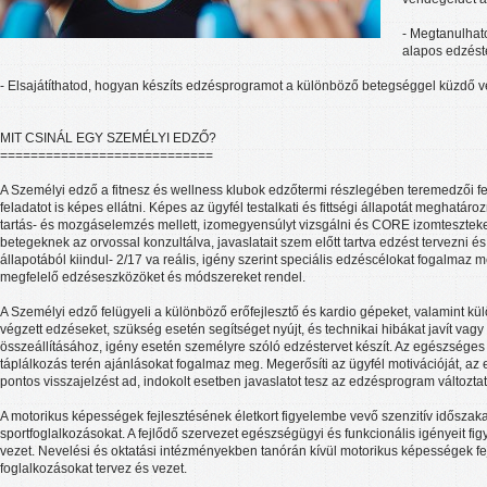
- Megtanulhato
alapos edzéste
- Elsajátíthatod, hogyan készíts edzésprogramot a különböző betegséggel küzdő
MIT CSINÁL EGY SZEMÉLYI EDZŐ?
============================
A Személyi edző a fitnesz és wellness klubok edzőtermi részlegében teremedzői fe
feladatot is képes ellátni. Képes az ügyfél testalkati és fittségi állapotát meghatár
tartás- és mozgáselemzés mellett, izomegyensúlyt vizsgálni és CORE izomteszteke
betegeknek az orvossal konzultálva, javaslatait szem előtt tartva edzést tervezni és 
állapotából kiindul- 2/17 va reális, igény szerint speciális edzéscélokat fogalmaz
megfelelő edzéseszközöket és módszereket rendel.
A Személyi edző felügyeli a különböző erőfejlesztő és kardio gépeket, valamint 
végzett edzéseket, szükség esetén segítséget nyújt, és technikai hibákat javít va
összeállításához, igény esetén személyre szóló edzéstervet készít. Az egészsége
táplálkozás terén ajánlásokat fogalmaz meg. Megerősíti az ügyfél motivációját, 
pontos visszajelzést ad, indokolt esetben javaslatot tesz az edzésprogram változta
A motorikus képességek fejlesztésének életkort figyelembe vevő szenzitív időszakai 
sportfoglalkozásokat. A fejlődő szervezet egészségügyi és funkcionális igényeit fi
vezet. Nevelési és oktatási intézményekben tanórán kívül motorikus képességek fe
foglalkozásokat tervez és vezet.