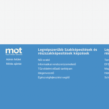
Legnépszerűbb Szakképesítések és
Le
részszakképesítések képzések
ré
Admin felület
Női szabó
Tan
Média ajánlat
Informatikai rendszerüzemeltető
EFE
Tűzvédelmi előadó tanfolyam
Mag
Idegenvezető
Hid
Egészségfejlesztési segítő
Sch