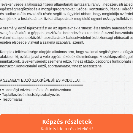
Tevékenysége a lakosság fittségi állapotának javítására irányul, népszerűsíti az 
egészségmegőrzést és a mozgásprogramokat. Szóbeli konzultáció, írásbeli kérdőí
és audiovizuális eszközök révén segíti az ügyfelet abban, hogy megtalálja az érde
szintjének, a testalkatának, fizikai állapotának megfelelő egyéni és/vagy kollektí
A személyi edző tájékoztatást ad az ügyfeleknek a fitnesz létesítmény balesetvédelm
szolgáltatásairól, a géppark, eszközök, berendezések rendeltetésszerű használatáró
valamint a sporteszközök használatának balesetvédelmi és biztonsági előírásait be
esetén elsősegélyt nyújt a szakma szabályai szerint.
Komplex felkészültsége alapján alkalmas arra, hogy szakmai segítségével az ügyfé
alakítson ki, ezáltal javul a vele együttműködők életminősége. A szakképzettséggel
munkakörök, tevékenységek: személyi edző, fitnesz oktató, csoportos funkcionális i
instruktor, kondicionáló edző, sportanimátor, fitnesz asszisztens.
A SZEMÉLYI EDZŐ SZAKKÉPESÍTÉS MODULJAI:
========================================
• A személyi edzés elmélete és módszertana
• Táplálkozás és testsúlyszabályozás
• Testformálás
Képzés részletek
Kattints ide a részletekért!