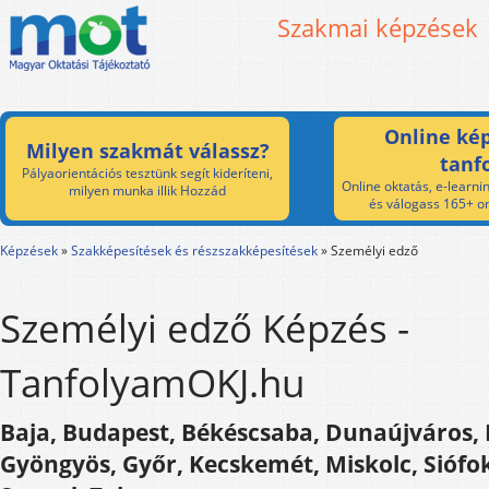
Szakmai képzések
Online kép
Milyen szakmát válassz?
tanf
Pályaorientációs tesztünk segít kideríteni,
Online oktatás, e-learnin
milyen munka illik Hozzád
és válogass 165+ on
Képzések
»
Szakképesítések és részszakképesítések
»
Személyi edző
Személyi edző Képzés -
TanfolyamOKJ.hu
Baja, Budapest, Békéscsaba, Dunaújváros,
Gyöngyös, Győr, Kecskemét, Miskolc, Siófo