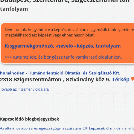
tanfolyam
Nem tudjuk, hogy indul-e a képzés, de ajánlunk egy másik tanfolyamkeres
megtalálhatod ezt képzést vagy ehhez hasonlókat:
Kisgyermekgondozó, -nevelő - képzés, tanfolyam
>>> Kattints ide, és böngéssz tanfolyamkereső oldalunkon.
humánorien - Humánorientáció Oktatási és Szolgáltató Kft.
2318 Szigetszentmárton , Szivárvány köz 9.
Térkép
Tovább az intézmény oldalára →
Kapcsolódó blogbejegyzések
Az általános ápolási és egészségügyi asszisztens OKJ képzésekről minden, ami f