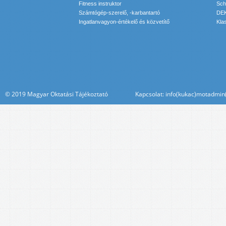
Fitness instruktor
Sch
Számtógép-szerelő, -karbantartó
DEK
Ingatlanvagyon-értékelő és közvetítő
Kla
© 2019 Magyar Oktatási Tájékoztató Kapcsolat: info(kukac)motadmin(