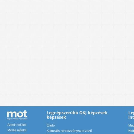
Legnépszerűbb OKJ képzések
Le
képzések
in
Admin felület
Eladó
Mag
Média ajánlat
Kulturális rendezvényszervező
Hid