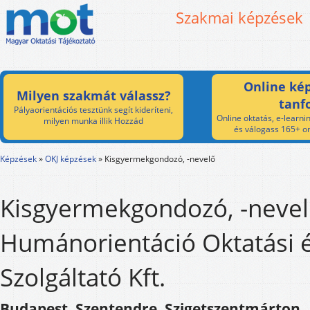
Szakmai képzések
Online kép
Milyen szakmát válassz?
tanf
Pályaorientációs tesztünk segít kideríteni,
Online oktatás, e-learnin
milyen munka illik Hozzád
és válogass 165+ on
Képzések
»
OKJ képzések
»
Kisgyermekgondozó, -nevelő
Kisgyermekgondozó, -nevel
Humánorientáció Oktatási 
Szolgáltató Kft.
Budapest, Szentendre, Szigetszentmárton