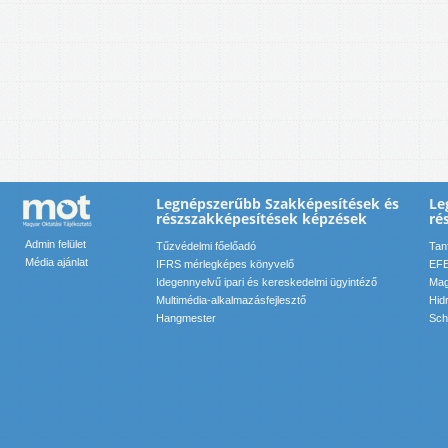
Legnépszerűbb Szakképesítések és
Le
részszakképesítések képzések
ré
Admin felület
Tűzvédelmi főelőadó
Tan
Média ajánlat
IFRS mérlegképes könyvelő
EFE
Idegennyelvű ipari és kereskedelmi ügyintéző
Mag
Multimédia-alkalmazásfejlesztő
Hid
Hangmester
Sch