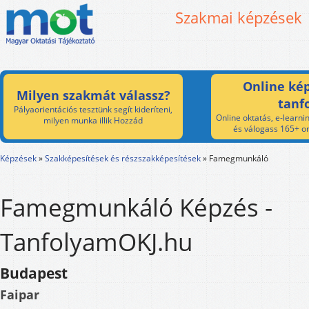
Szakmai képzések
Online kép
Milyen szakmát válassz?
tanf
Pályaorientációs tesztünk segít kideríteni,
Online oktatás, e-learnin
milyen munka illik Hozzád
és válogass 165+ on
Képzések
»
Szakképesítések és részszakképesítések
»
Famegmunkáló
Famegmunkáló Képzés -
TanfolyamOKJ.hu
Budapest
Faipar