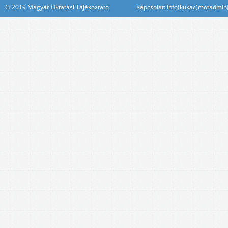
© 2019 Magyar Oktatási Tájékoztató Kapcsolat: info(kukac)motadmin(