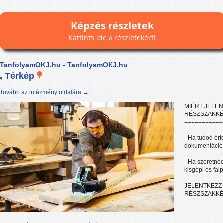
Képzés részletek
Kattints ide a részletekért!
TanfolyamOKJ.hu - TanfolyamOKJ.hu
,
Térkép
Tovább az intézmény oldalára →
MIÉRT JELE
RÉSZSZAKKÉ
===========
- Ha tudod ér
dokumentációt
- Ha szeretné
kisgépi és fai
JELENTKEZZ
RÉSZSZAKKÉ