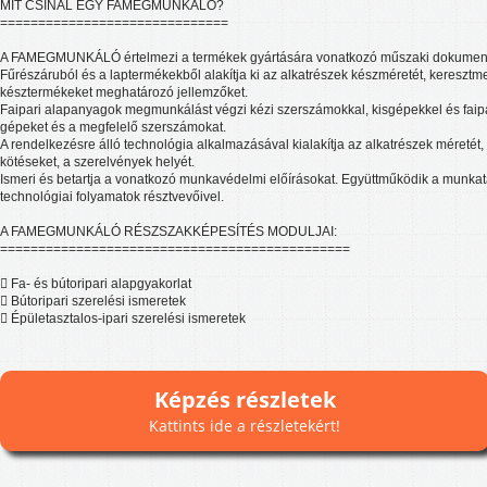
MIT CSINÁL EGY FAMEGMUNKÁLÓ?
==============================
A FAMEGMUNKÁLÓ értelmezi a termékek gyártására vonatkozó műszaki dokumentáci
Fűrészáruból és a laptermékekből alakítja ki az alkatrészek készméretét, keresztmet
késztermékeket meghatározó jellemzőket.
Faipari alapanyagok megmunkálást végzi kézi szerszámokkal, kisgépekkel és faipar
gépeket és a megfelelő szerszámokat.
A rendelkezésre álló technológia alkalmazásával kialakítja az alkatrészek méretét,
kötéseket, a szerelvények helyét.
Ismeri és betartja a vonatkozó munkavédelmi előírásokat. Együttműködik a munkatár
technológiai folyamatok résztvevőivel.
A FAMEGMUNKÁLÓ RÉSZSZAKKÉPESÍTÉS MODULJAI:
==============================================
 Fa- és bútoripari alapgyakorlat
 Bútoripari szerelési ismeretek
 Épületasztalos-ipari szerelési ismeretek
Képzés részletek
Kattints ide a részletekért!