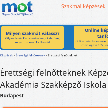
Szakmai képzések
Online kép
Milyen szakmát válassz?
tanf
Pályaorientációs tesztünk segít kideríteni,
Online oktatás, e-learnin
milyen munka illik Hozzád
és válogass 165+ on
Képzések
»
Érettségi felnőtteknek
»
Érettségi felnőtteknek
Érettségi felnőtteknek Képz
Akadémia Szakképző Iskola
Budapest