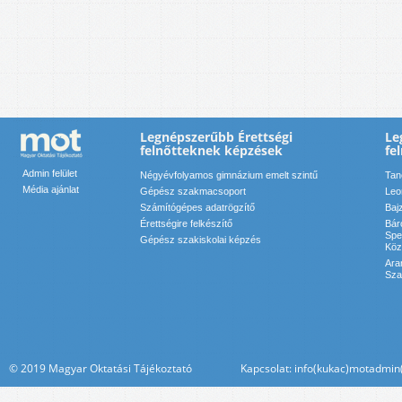
Legnépszerűbb Érettségi
Le
felnőtteknek képzések
fe
Admin felület
Négyévfolyamos gimnázium emelt szintű
Tan
Média ajánlat
Gépész szakmacsoport
Leo
Számítógépes adatrögzítő
Baj
Érettségire felkészítő
Bár
Spe
Gépész szakiskolai képzés
Köz
Ara
Sza
© 2019 Magyar Oktatási Tájékoztató Kapcsolat: info(kukac)motadmin(