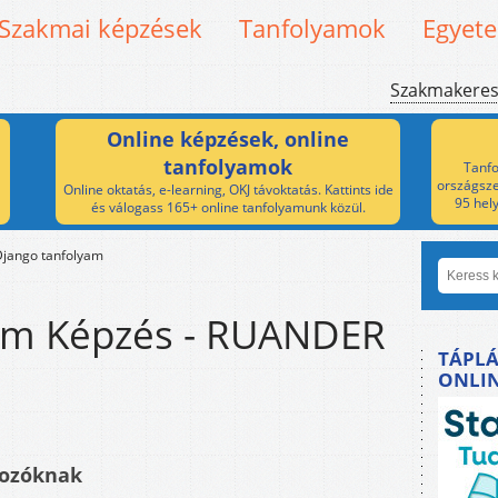
Szakmai képzések
Tanfolyamok
Egyet
Szakmakere
Online képzések, online
tanfolyamok
Tanfo
országsze
Online oktatás, e-learning, OKJ távoktatás. Kattints ide
95 hel
és válogass 165+ online tanfolyamunk közül.
Django tanfolyam
am Képzés - RUANDER
TÁPLÁ
ONLI
mozóknak