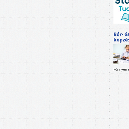
Bér- é
képzé
könnyen e