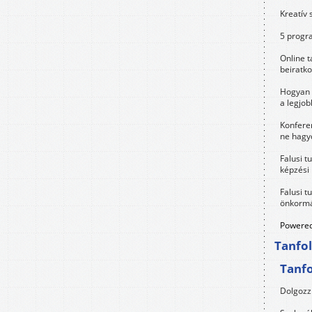
Kreatív 
5 progra
Online t
beiratko
Hogyan 
a legjo
Konfere
ne hagyd
Falusi t
képzési
Falusi t
önkormá
Powered
Tanfo
Tanf
Dolgozz 