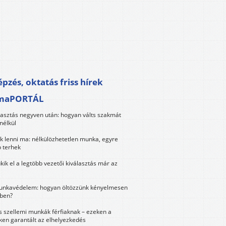
pzés, oktatás friss hírek
maPORTÁL
lasztás negyven után: hogyan válts szakmát
nélkül
k lenni ma: nélkülözhetetlen munka, egyre
 terhek
kik el a legtöbb vezetői kiválasztás már az
unkavédelem: hogyan öltözzünk kényelmesen
ben?
és szellemi munkák férfiaknak – ezeken a
ken garantált az elhelyezkedés