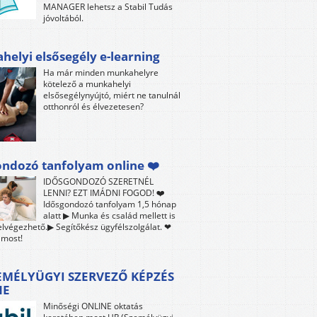
MANAGER lehetsz a Stabil Tudás
jóvoltából.
elyi elsősegély e-learning
Ha már minden munkahelyre
kötelező a munkahelyi
elsősegélynyújtó, miért ne tanulnál
otthonról és élvezetesen?
ndozó tanfolyam online ❤️
IDŐSGONDOZÓ SZERETNÉL
LENNI? EZT IMÁDNI FOGOD! ❤️
Idősgondozó tanfolyam 1,5 hónap
alatt ▶ Munka és család mellett is
lvégezhető.▶ Segítőkész ügyfélszolgálat. ❤
 most!
EMÉLYÜGYI SZERVEZŐ KÉPZÉS
NE
Minőségi ONLINE oktatás