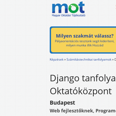
Milyen szakmát válassz?
Pályaorientációs tesztünk segít kideríteni,
milyen munka illik Hozzád
Képzések
»
Számítástechnikai tanfolyamok
»
Django tanfoly
Oktatóközpont
Budapest
Web fejlesztőknek, Progra