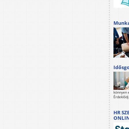
Munkah
Idősgo
könnyen e
Érdeklődj
HR SZ
ONLI