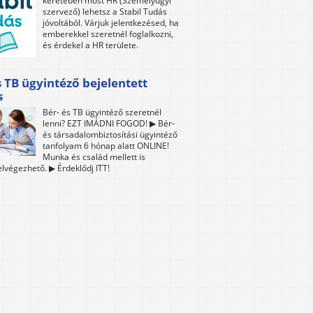
keretében most HR (Személyügyi
szervező) lehetsz a Stabil Tudás
jóvoltából. Várjuk jelentkezésed, ha
emberekkel szeretnél foglalkozni,
és érdekel a HR területe.
s TB ügyintéző bejelentett
s
Bér- és TB ügyintéző szeretnél
lenni? EZT IMÁDNI FOGOD! ▶ Bér-
és társadalombiztosítási ügyintéző
tanfolyam 6 hónap alatt ONLINE!
Munka és család mellett is
lvégezhető. ▶ Érdeklődj ITT!