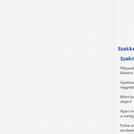
Szakké
Szak
Pályavá
félelem 
Ápolóna
nagyobb
Miért bu
elején?
Nyári m
a meleg
Fizikai 
területe