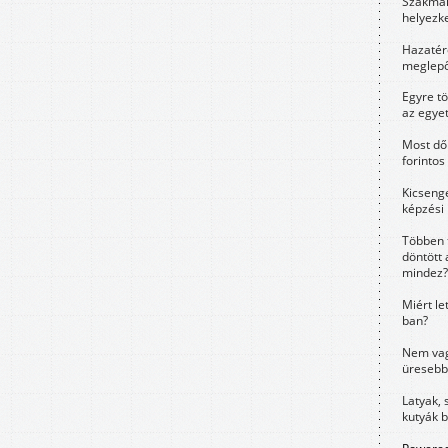
Szakmák 
helyezk
Hazatérő
meglepő
Egyre t
az egye
Most dől
forintos
Kicsenge
képzési
Többen 
döntött 
mindez?
Miért le
ban?
Nem vag
üresebb
Latyak, 
kutyák 