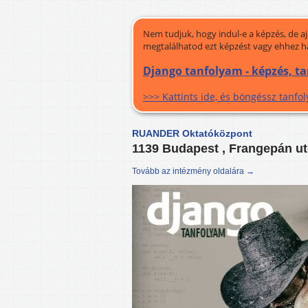
Nem tudjuk, hogy indul-e a képzés, de a
megtalálhatod ezt képzést vagy ehhez h
Django tanfolyam - képzés, t
>>> Kattints ide, és böngéssz tanf
RUANDER Oktatóközpont
1139 Budapest , Frangepán ut
Tovább az intézmény oldalára →