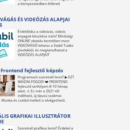
a környezetedben élőknek
VÁGÁS ÉS VIDEÓZÁS ALAPJAI
S
Érdeklődsz a videózás, videós
anyagok készítése iránt? Minőségi
ONLINE oktatás keretében most
VIDEÓVÁGÓ lehetsz a Stabil Tudás
jóvoltából, és megtanulhatod a
VIDEÓZÁS ALAPJAIT
 Frontend fejlesztő képzés
Programozó szeretnél lenni? ▶ EZT
IMÁDNI FOGOD! ❤️ FRONTEND
fejlesztő tanfolyam 8-10 hónap
alatt. ⚠ Ez már a 2021-től
indítható, új típusú szakmai
 Munka és család mellett is elvégezhető.
ÁLIS GRAFIKAI ILLUSZTRÁTOR
NE
Szeretnél grafikus lenni? Érdekel a