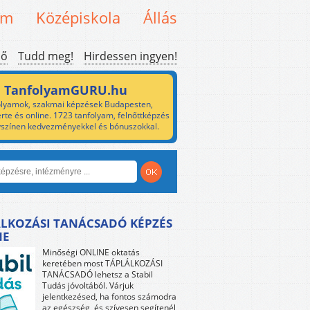
em
Középiskola
Állás
ső
Tudd meg!
Hirdessen ingyen!
TanfolyamGURU.hu
lyamok, szakmai képzések Budapesten,
rte és online. 1723 tanfolyam, felnőttképzés
yszínen kedvezményekkel és bónuszokkal.
LKOZÁSI TANÁCSADÓ KÉPZÉS
NE
Minőségi ONLINE oktatás
keretében most TÁPLÁLKOZÁSI
TANÁCSADÓ lehetsz a Stabil
Tudás jóvoltából. Várjuk
jelentkezésed, ha fontos számodra
az egészség, és szívesen segítenél