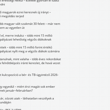
érettségi nélkül – ezekkel gyorsan el tudsz
edni
 magyarok ezrei keresnek új irányt –
 megoldás terjed
öbb magyar vált szakmát 30 felett – már nem
tem az egyetlen út
 el, merre indulsz – több mint 15 millió
 pályázati lehetőség végzős diákoknak
ttek – több mint 15 millió forint értékű
 pályázat nyílt meg a végzős diákok számára
tanulnak, mint valaha – több éves rekordokat
a felnőttképzés iránti kereslet, de hová vezet
tt kulcspozíció a bér- és TB-ügyintéző 2026-
y egyedül – miért érzi magát sok ember
nek január–februárban?
sár, sózott utak – láthatatlan veszélyek a
bundáján