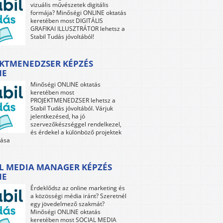
vizuális művészetek digitális
formája? Minőségi ONLINE oktatás
keretében most DIGITÁLIS
GRAFIKAI ILLUSZTRÁTOR lehetsz a
Stabil Tudás jóvoltából!
KTMENEDZSER KÉPZÉS
NE
Minőségi ONLINE oktatás
keretében most
PROJEKTMENEDZSER lehetsz a
Stabil Tudás jóvoltából. Várjuk
jelentkezésed, ha jó
szervezőkészséggel rendelkezel,
és érdekel a különböző projektek
tása
L MEDIA MANAGER KÉPZÉS
NE
Érdeklődsz az online marketing és
a közösségi média iránt? Szeretnél
egy jövedelmező szakmát?
Minőségi ONLINE oktatás
keretében most SOCIAL MEDIA