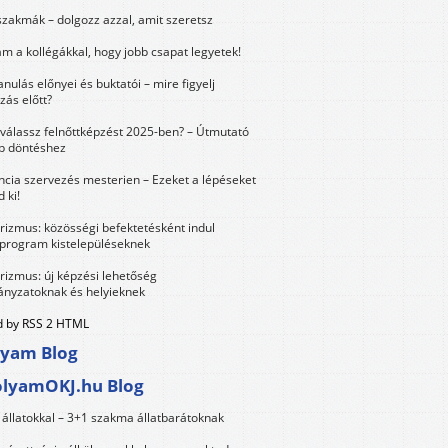
szakmák – dolgozz azzal, amit szeretsz
m a kollégákkal, hogy jobb csapat legyetek!
anulás előnyei és buktatói – mire figyelj
zás előtt?
válassz felnőttképzést 2025-ben? – Útmutató
bb döntéshez
ncia szervezés mesterien – Ezeket a lépéseket
 ki!
urizmus: közösségi befektetésként indul
 program kistelepüléseknek
urizmus: új képzési lehetőség
nyzatoknak és helyieknek
 by RSS 2 HTML
lyam Blog
olyamOKJ.hu Blog
állatokkal – 3+1 szakma állatbarátoknak