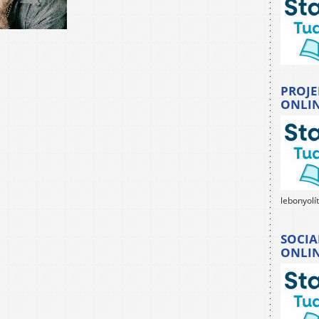
PROJE
ONLI
lebonyolí
SOCIA
ONLI