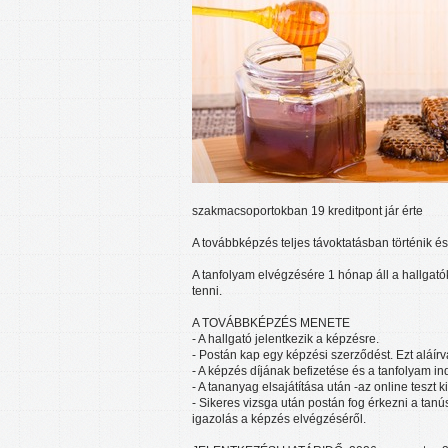
szakmacsoportokban 19 kreditpont jár érte
A továbbképzés teljes távoktatásban történik és
A tanfolyam elvégzésére 1 hónap áll a hallgatók
tenni.
A TOVÁBBKÉPZÉS MENETE
- A hallgató jelentkezik a képzésre.
- Postán kap egy képzési szerződést. Ezt aláírv
- A képzés díjának befizetése és a tanfolyam i
- A tananyag elsajátítása után -az online teszt k
- Sikeres vizsga után postán fog érkezni a tanú
igazolás a képzés elvégzéséről.