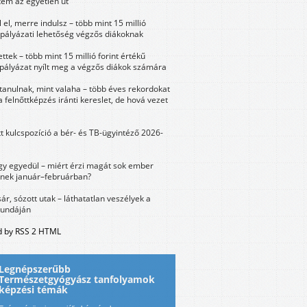
tem az egyetlen út
 el, merre indulsz – több mint 15 millió
 pályázati lehetőség végzős diákoknak
ttek – több mint 15 millió forint értékű
 pályázat nyílt meg a végzős diákok számára
tanulnak, mint valaha – több éves rekordokat
a felnőttképzés iránti kereslet, de hová vezet
tt kulcspozíció a bér- és TB-ügyintéző 2026-
y egyedül – miért érzi magát sok ember
nek január–februárban?
sár, sózott utak – láthatatlan veszélyek a
bundáján
 by RSS 2 HTML
Legnépszerűbb
Természetgyógyász tanfolyamok
képzési témák