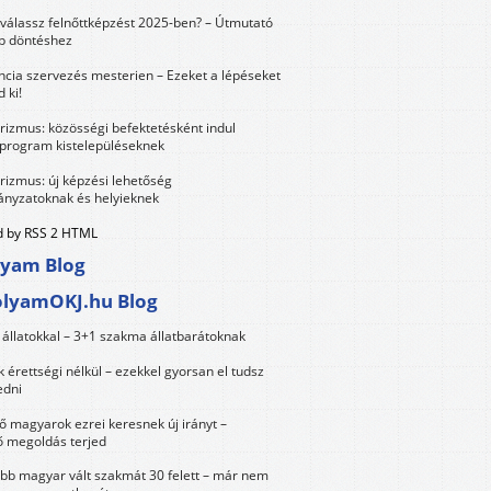
válassz felnőttképzést 2025-ben? – Útmutató
bb döntéshez
ncia szervezés mesterien – Ezeket a lépéseket
 ki!
urizmus: közösségi befektetésként indul
 program kistelepüléseknek
urizmus: új képzési lehetőség
nyzatoknak és helyieknek
 by RSS 2 HTML
lyam Blog
olyamOKJ.hu Blog
állatokkal – 3+1 szakma állatbarátoknak
érettségi nélkül – ezekkel gyorsan el tudsz
edni
 magyarok ezrei keresnek új irányt –
 megoldás terjed
öbb magyar vált szakmát 30 felett – már nem