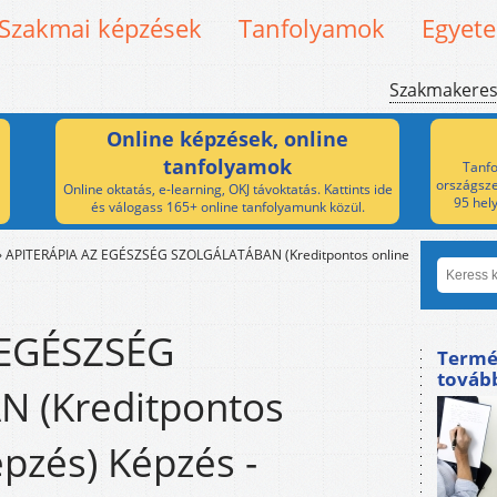
Szakmai képzések
Tanfolyamok
Egyet
Szakmakere
Online képzések, online
tanfolyamok
Tanfo
országsze
Online oktatás, e-learning, OKJ távoktatás. Kattints ide
95 hel
és válogass 165+ online tanfolyamunk közül.
»
APITERÁPIA AZ EGÉSZSÉG SZOLGÁLATÁBAN (Kreditpontos online
 EGÉSZSÉG
Termé
továb
 (Kreditpontos
pzés) Képzés -