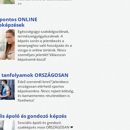
>>
tpontos ONLINE
bképzések
Egészségügyi szakdolgozóknak,
természetgyógyászoknak. A
képzés során a jelentkezés a
tananyaghoz való hozzájutás és a
vizsga is online történik. Nincs
személyes jelenlét! Válasszon
képzéseink közül!
 tanfolyamok ORSZÁGOSAN
Edző szeretnél lenni? Jelentkezz
országosan elérhető sportos
képzéseinkre. Nincs rejtett költség,
és kamatmentes részletekben is
fizethetsz!
lis ápoló és gondozó képzés
Szociális ápoló és gondozó
szakképzés most ORSZÁGOSAN ❤