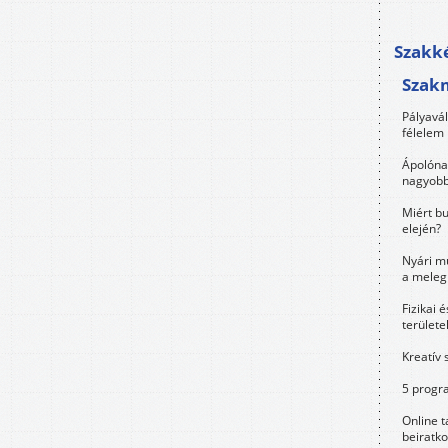
Szakké
Szak
Pályavá
félelem 
Ápolóna
nagyobb
Miért bu
elején?
Nyári m
a meleg
Fizikai 
területe
Kreatív 
5 progra
Online t
beiratko