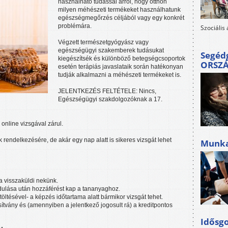
használható tudással arról, hogy otthon
milyen méhészeti termékeket használhatunk
egészségmegőrzés céljából vagy egy konkrét
problémára.
Szociális
Végzett természetgyógyász vagy
egészségügyi szakemberek tudásukat
Segéd
kiegészítsék és különböző betegségcsoportok
ORSZ
esetén terápiás javaslataik során hatékonyan
tudják alkalmazni a méhészeti termékeket is.
JELENTKEZÉS FELTÉTELE: Nincs,
Egészségügyi szakdolgozóknak a 17.
 online vizsgával zárul.
 rendelkezésére, de akár egy nap alatt is sikeres vizsgát lehet
Munkah
a visszaküldi nekünk.
ndulása után hozzáférést kap a tananyaghoz.
itöltésével- a képzés időtartama alatt bármikor vizsgát tehet.
sítvány és (amennyiben a jelentkező jogosult rá) a kreditpontos
Idősgo