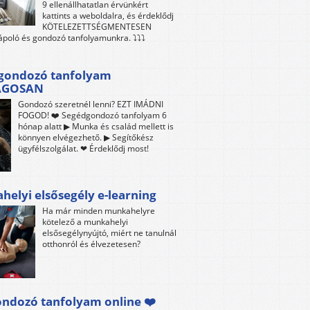
9 ellenállhatatlan érvünkért
kattints a weboldalra, és érdeklődj
KÖTELEZETTSÉGMENTESEN
 ápoló és gondozó tanfolyamunkra. ⤵⤵⤵
gondozó tanfolyam
ÁGOSAN
Gondozó szeretnél lenni? EZT IMÁDNI
FOGOD! ❤️ Segédgondozó tanfolyam 6
hónap alatt ▶ Munka és család mellett is
könnyen elvégezhető. ▶ Segítőkész
ügyfélszolgálat. ❤ Érdeklődj most!
elyi elsősegély e-learning
Ha már minden munkahelyre
kötelező a munkahelyi
elsősegélynyújtó, miért ne tanulnál
otthonról és élvezetesen?
ndozó tanfolyam online ❤️