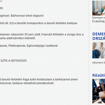
1.
30.
igényel. Bárhonnan lehet végezni!
könnyen e
Érdeklődj
ól áll. Ezt a tanulók honlapunkon a tanulói felületre belépve
DEMEN
yesen válaszolni 30 perc alatt. A tanulói felületen a vizsga rész a
ORSZ
tama alatt bármikor letehető.
euta, Fitoterapeuta, Egészségügyi szaktanár
SZTK-A-90704/2025
elismert 
Közúti
tanulói felületén fogja tudni kiválasztani a tanfolyamot amire
trációval, belépve elküldheti jelentkezését.