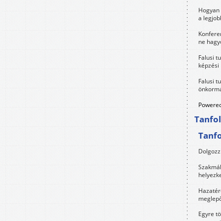
Hogyan 
a legjo
Konfere
ne hagyd
Falusi t
képzési
Falusi t
önkormá
Powered
Tanfo
Tanf
Dolgozz 
Szakmák 
helyezk
Hazatérő
meglepő
Egyre t