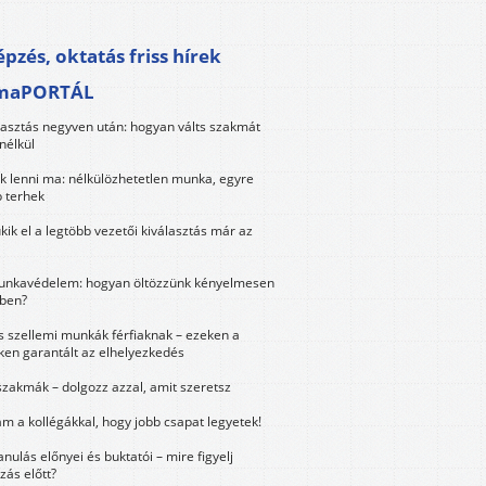
pzés, oktatás friss hírek
maPORTÁL
lasztás negyven után: hogyan válts szakmát
nélkül
k lenni ma: nélkülözhetetlen munka, egyre
 terhek
kik el a legtöbb vezetői kiválasztás már az
unkavédelem: hogyan öltözzünk kényelmesen
ben?
és szellemi munkák férfiaknak – ezeken a
ken garantált az elhelyezkedés
szakmák – dolgozz azzal, amit szeretsz
m a kollégákkal, hogy jobb csapat legyetek!
anulás előnyei és buktatói – mire figyelj
zás előtt?