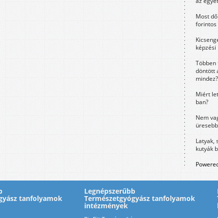
az egye
Most dől
forintos
Kicsenge
képzési
Többen 
döntött 
mindez?
Miért le
ban?
Nem vag
üresebb
Latyak, 
kutyák 
Powered
b
Legnépszerűbb
gyász tanfolyamok
Természetgyógyász tanfolyamok
intézmények