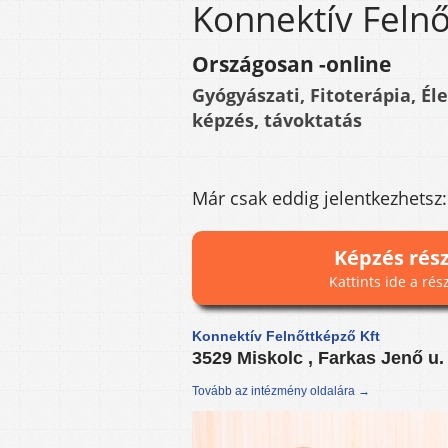
Konnektív Felnő
Országosan -online
Gyógyászati, Fitoterápia, É
képzés, távoktatás
Már csak eddig jelentkezhetsz
Képzés rés
Kattints ide a rés
Konnektív Felnőttképző Kft
3529 Miskolc , Farkas Jenő u.
Tovább az intézmény oldalára →