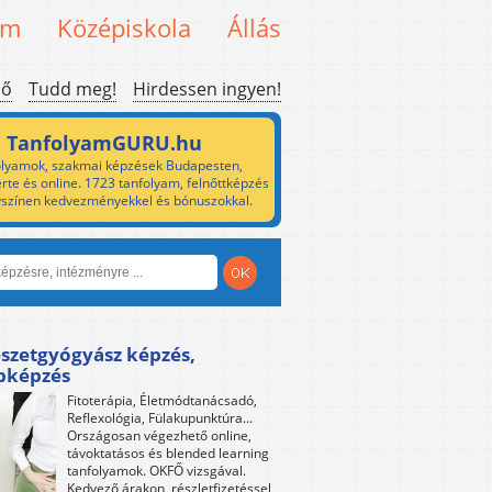
em
Középiskola
Állás
ső
Tudd meg!
Hirdessen ingyen!
TanfolyamGURU.hu
lyamok, szakmai képzések Budapesten,
rte és online. 1723 tanfolyam, felnőttképzés
yszínen kedvezményekkel és bónuszokkal.
szetgyógyász képzés,
bképzés
Fitoterápia, Életmódtanácsadó,
Reflexológia, Fülakupunktúra...
Országosan végezhető online,
távoktatásos és blended learning
tanfolyamok. OKFŐ vizsgával.
Kedvező árakon, részletfizetéssel