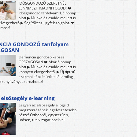
IDŐSGONDOZÓ SZERETNÉL
LENNI? EZT IMÁDNI FOGOD! ❤️
Idősgondozó tanfolyam 1,5 hónap
alatt ▶ Munka és család mellett is
lvégezhető.▶ Segítőkész ügyfélszolgálat. ❤
 most!
CIA GONDOZÓ tanfolyam
ÁGOSAN
Demencia gondozó képzés
ORSZÁGOSAN.❤️ Akár 5 hónap
alatt ▶ Munka és család mellett is
könnyen elvégezhető. ▶ Új típusú
szakmai képzésünkkel államilag
bizonyítványt szerezhetsz!
 elsősegély e-learning
Legyen az elsősegély a jogsid
megszerzésének legélvezetesebb
része! Otthonról, egyszerűen,
ütősen, tuti vizsgatippekkel!