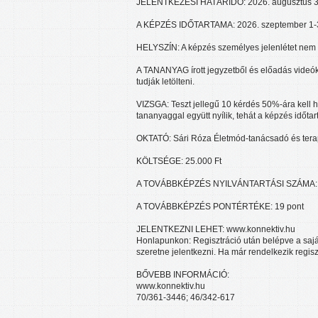
JELENTKEZÉSI HATÁRIDŐ: 2026. augusztus 3
A KÉPZÉS IDŐTARTAMA: 2026. szeptember 1-
HELYSZÍN: A képzés személyes jelenlétet nem 
A TANANYAG írott jegyzetből és előadás videókb
tudják letölteni.
VIZSGA: Teszt jellegű 10 kérdés 50%-ára kell hel
tananyaggal együtt nyílik, tehát a képzés időtar
OKTATÓ: Sári Róza Életmód-tanácsadó és terap
KÖLTSÉGE: 25.000 Ft
A TOVÁBBKÉPZÉS NYILVÁNTARTÁSI SZÁMA: 
A TOVÁBBKÉPZÉS PONTÉRTÉKE: 19 pont
JELENTKEZNI LEHET: www.konnektiv.hu
Honlapunkon: Regisztráció után belépve a saját 
szeretne jelentkezni. Ha már rendelkezik regisz
BŐVEBB INFORMÁCIÓ:
www.konnektiv.hu
70/361-3446; 46/342-617