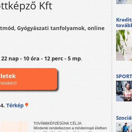
ttképző Kft
Kredi
továb
letmód, Gyógyászati tanfolyamok, online
:
22 nap - 10 óra - 12 perc - 3 mp
.
zletek
SPORT
zletekért!
 4.
Térkép
Szociá
TOVÁBBKÉPZÉSÜNK CÉLJA:
Mindenki rendelkezzen a mindennapi életben