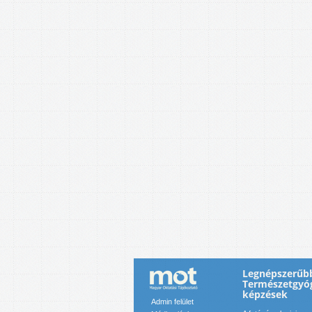
Legnépszerűb
Természetgyó
képzések
Admin felület