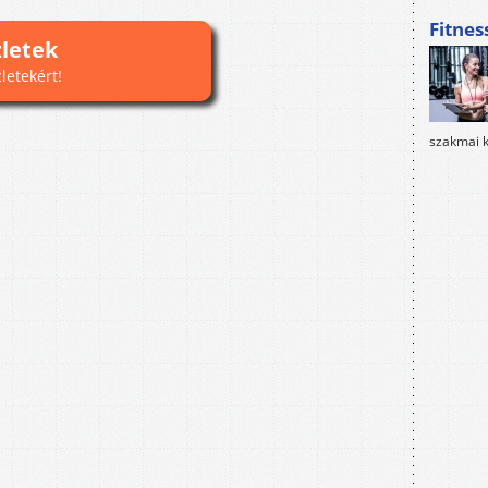
Fitnes
zletek
zletekért!
szakmai k