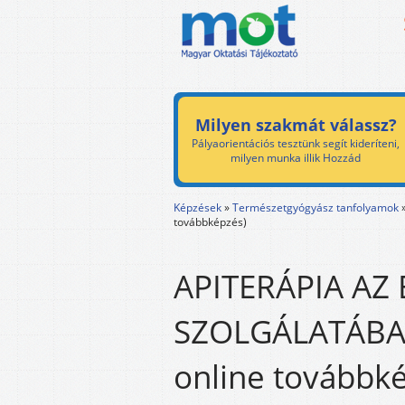
Milyen szakmát válassz?
Pályaorientációs tesztünk segít kideríteni,
milyen munka illik Hozzád
Képzések
»
Természetgyógyász tanfolyamok
továbbképzés)
APITERÁPIA AZ
SZOLGÁLATÁBAN
online továbbké