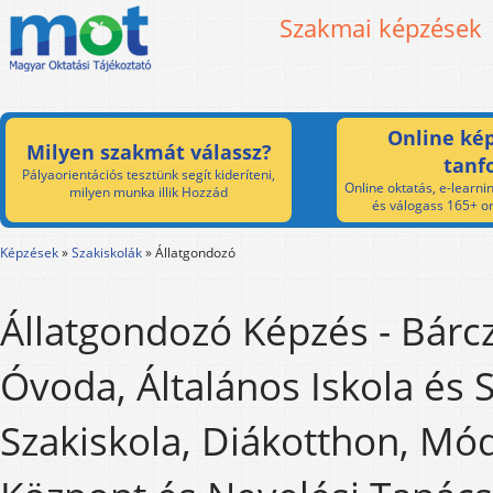
Szakmai képzések
Online kép
Milyen szakmát válassz?
tanf
Pályaorientációs tesztünk segít kideríteni,
Online oktatás, e-learnin
milyen munka illik Hozzád
és válogass 165+ on
Képzések
»
Szakiskolák
»
Állatgondozó
Állatgondozó Képzés - Bárc
Óvoda, Általános Iskola és S
Szakiskola, Diákotthon, Mó