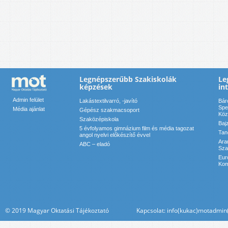
Legnépszerűbb Szakiskolák
Le
képzések
in
Admin felület
Lakástextilvarró, -javító
Bár
Spe
Média ajánlat
Gépész szakmacsoport
Köz
Szaközépiskola
Baj
5 évfolyamos gimnázium film és média tagozat
Tan
angol nyelvi előkészítő évvel
Ara
ABC – eladó
Sza
Eur
Kom
© 2019 Magyar Oktatási Tájékoztató Kapcsolat: info(kukac)motadmin(