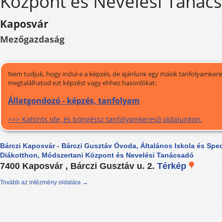
Központ és Nevelési Tanác
Kaposvár
Mezőgazdaság
Nem tudjuk, hogy indul-e a képzés, de ajánlunk egy másik tanfolyamkeres
megtalálhatod ezt képzést vagy ehhez hasonlókat:
Állatgondozó - képzés, tanfolyam
>>> Kattints ide, és böngéssz tanfolyamkereső oldalunkon.
Bárczi Kaposvár - Bárczi Gusztáv Óvoda, Általános Iskola és Spec
Diákotthon, Módszertani Központ és Nevelési Tanácsadó
7400 Kaposvár , Bárczi Gusztáv u. 2.
Térkép
Tovább az intézmény oldalára →