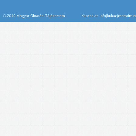
© 2019 Magyar Oktatási Tájékoztató Kapcsolat: info(kukac)motadmin(