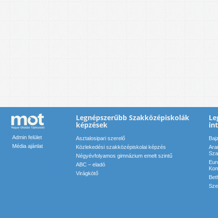
Legnépszerűbb Szakközépiskolák
Le
képzések
in
Admin felület
Asztalosipari szerelő
Baj
Média ajánlat
Közlekedési szakközépiskolai képzés
Ara
Sza
Négyévfolyamos gimnázium emelt szintű
Eur
ABC – eladó
Kom
Virágkötő
Bet
Sze