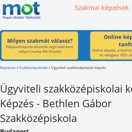
Szakmai képzések
Online kép
Milyen szakmát válassz?
tanf
Pályaorientációs tesztünk segít kideríteni,
Online oktatás, e-learnin
milyen munka illik Hozzád
és válogass 165+ on
Képzések
»
Szakközépiskolák
»
Ügyviteli szakközépiskolai képzés
Ügyviteli szakközépiskolai 
Képzés - Bethlen Gábor
Szakközépiskola
Budapest