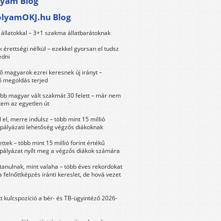
lyam Blog
olyamOKJ.hu Blog
állatokkal – 3+1 szakma állatbarátoknak
érettségi nélkül – ezekkel gyorsan el tudsz
edni
 magyarok ezrei keresnek új irányt –
 megoldás terjed
öbb magyar vált szakmát 30 felett – már nem
tem az egyetlen út
 el, merre indulsz – több mint 15 millió
 pályázati lehetőség végzős diákoknak
ttek – több mint 15 millió forint értékű
 pályázat nyílt meg a végzős diákok számára
tanulnak, mint valaha – több éves rekordokat
a felnőttképzés iránti kereslet, de hová vezet
tt kulcspozíció a bér- és TB-ügyintéző 2026-