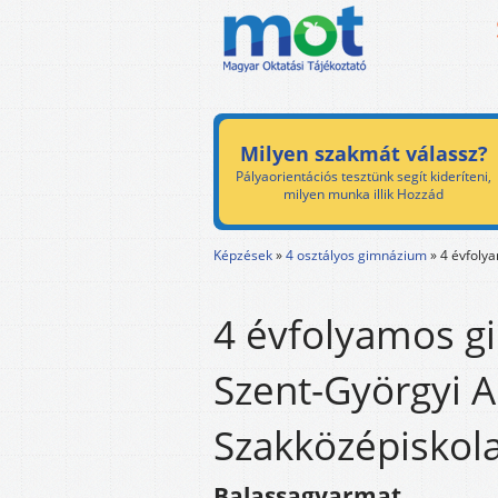
Milyen szakmát válassz?
Pályaorientációs tesztünk segít kideríteni,
milyen munka illik Hozzád
Képzések
»
4 osztályos gimnázium
»
4 évfoly
4 évfolyamos g
Szent-Györgyi 
Szakközépiskol
Balassagyarmat