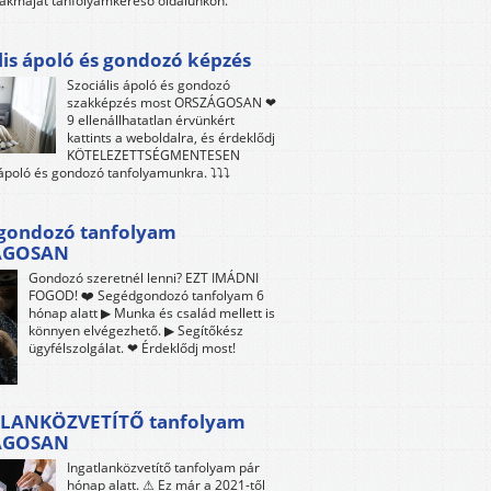
akmáját tanfolyamkereső oldalunkon.
lis ápoló és gondozó képzés
Szociális ápoló és gondozó
szakképzés most ORSZÁGOSAN ❤
9 ellenállhatatlan érvünkért
kattints a weboldalra, és érdeklődj
KÖTELEZETTSÉGMENTESEN
 ápoló és gondozó tanfolyamunkra. ⤵⤵⤵
gondozó tanfolyam
ÁGOSAN
Gondozó szeretnél lenni? EZT IMÁDNI
FOGOD! ❤️ Segédgondozó tanfolyam 6
hónap alatt ▶ Munka és család mellett is
könnyen elvégezhető. ▶ Segítőkész
ügyfélszolgálat. ❤ Érdeklődj most!
LANKÖZVETÍTŐ tanfolyam
ÁGOSAN
Ingatlanközvetítő tanfolyam pár
hónap alatt. ⚠ Ez már a 2021-től