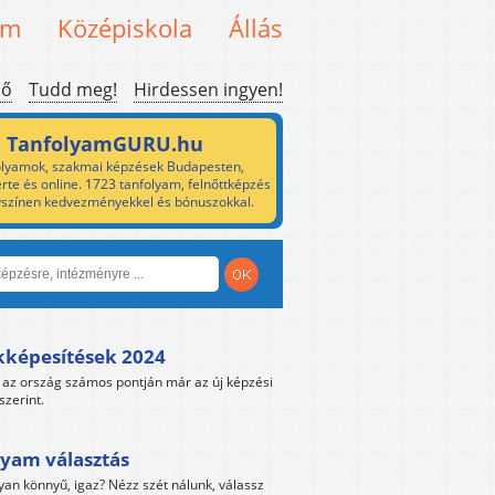
em
Középiskola
Állás
ső
Tudd meg!
Hirdessen ingyen!
TanfolyamGURU.hu
lyamok, szakmai képzések Budapesten,
rte és online. 1723 tanfolyam, felnőttképzés
yszínen kedvezményekkel és bónuszokkal.
kképesítések 2024
az ország számos pontján már az új képzési
szerint.
yam választás
yan könnyű, igaz? Nézz szét nálunk, válassz