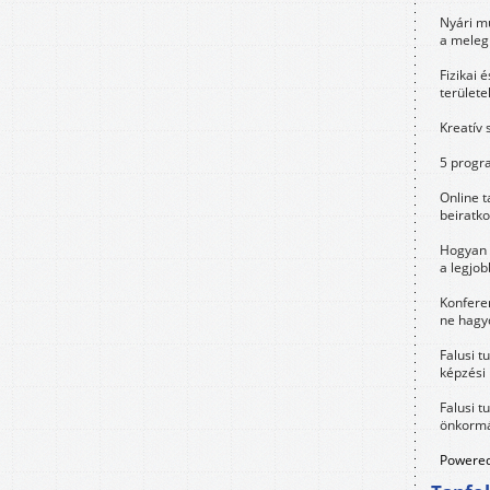
Nyári m
a meleg
Fizikai 
területe
Kreatív 
5 progra
Online t
beiratko
Hogyan 
a legjo
Konfere
ne hagyd
Falusi t
képzési
Falusi t
önkormá
Powered