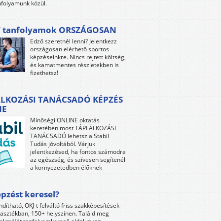
folyamunk közül.
 tanfolyamok ORSZÁGOSAN
Edző szeretnél lenni? Jelentkezz
országosan elérhető sportos
képzéseinkre. Nincs rejtett költség,
és kamatmentes részletekben is
fizethetsz!
LKOZÁSI TANÁCSADÓ KÉPZÉS
NE
Minőségi ONLINE oktatás
keretében most TÁPLÁLKOZÁSI
TANÁCSADÓ lehetsz a Stabil
Tudás jóvoltából. Várjuk
jelentkezésed, ha fontos számodra
az egészség, és szívesen segítenél
a környezetedben élőknek
pzést keresel?
ndítható, OKJ-t felváltó friss szakképesítések
lasztékban, 150+ helyszínen. Találd meg