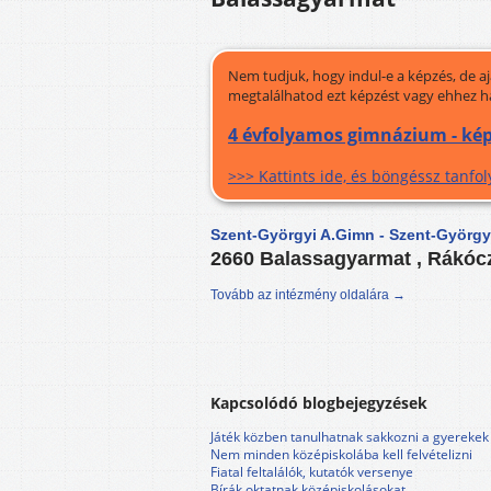
Nem tudjuk, hogy indul-e a képzés, de a
megtalálhatod ezt képzést vagy ehhez h
4 évfolyamos gimnázium - kép
>>> Kattints ide, és böngéssz tanf
Szent-Györgyi A.Gimn - Szent-György
2660 Balassagyarmat , Rákócz
Tovább az intézmény oldalára →
Kapcsolódó blogbejegyzések
Játék közben tanulhatnak sakkozni a gyerekek
Nem minden középiskolába kell felvételizni
Fiatal feltalálók, kutatók versenye
Bírák oktatnak középiskolásokat