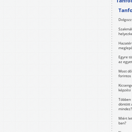
Tanfo
Tanf
Dolgozz 
Szakmák 
helyezk
Hazatérő
meglepő
Egyre t
az egye
Most dől
forintos
Kicsenge
képzési
Többen 
döntött 
mindez?
Miért le
ban?