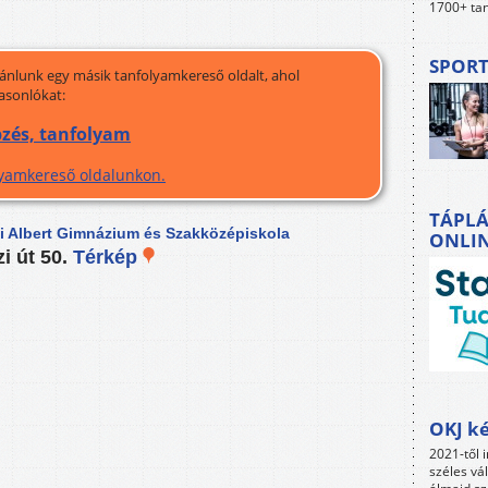
1700+ tan
SPORT
jánlunk egy másik tanfolyamkereső oldalt, ahol
asonlókat:
zés, tanfolyam
olyamkereső oldalunkon.
TÁPLÁ
i Albert Gimnázium és Szakközépiskola
ONLI
i út 50.
Térkép
OKJ ké
2021-től i
széles vá