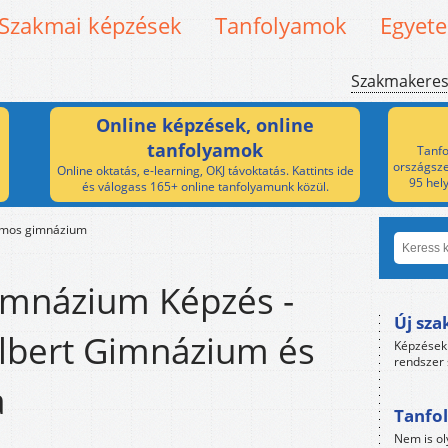
Szakmai képzések
Tanfolyamok
Egyet
Szakmakere
Online képzések, online
tanfolyamok
Tanfo
országsze
Online oktatás, e-learning, OKJ távoktatás. Kattints ide
95 hel
és válogass 165+ online tanfolyamunk közül.
amos gimnázium
imnázium Képzés -
Új sza
Albert Gimnázium és
Képzések 
rendszer 
a
Tanfol
Nem is ol