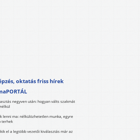
pzés, oktatás friss hírek
maPORTÁL
lasztás negyven után: hogyan válts szakmát
nélkül
k lenni ma: nélkülözhetetlen munka, egyre
 terhek
kik el a legtöbb vezetői kiválasztás már az