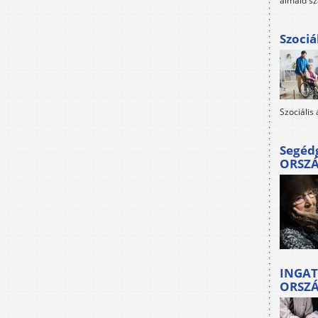
álmaid sz
Szociá
Szociális
Segéd
ORSZ
INGAT
ORSZ