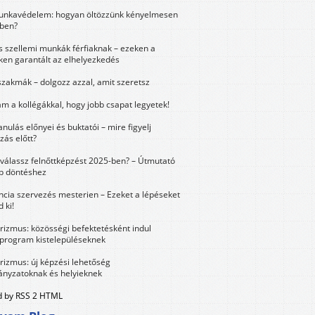
unkavédelem: hogyan öltözzünk kényelmesen
ben?
és szellemi munkák férfiaknak – ezeken a
ken garantált az elhelyezkedés
szakmák – dolgozz azzal, amit szeretsz
m a kollégákkal, hogy jobb csapat legyetek!
anulás előnyei és buktatói – mire figyelj
zás előtt?
válassz felnőttképzést 2025-ben? – Útmutató
bb döntéshez
ncia szervezés mesterien – Ezeket a lépéseket
 ki!
urizmus: közösségi befektetésként indul
 program kistelepüléseknek
urizmus: új képzési lehetőség
nyzatoknak és helyieknek
 by RSS 2 HTML