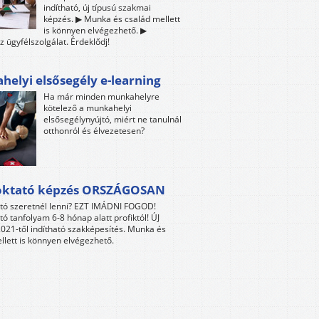
indítható, új típusú szakmai
képzés. ▶ Munka és család mellett
is könnyen elvégezhető. ▶
z ügyfélszolgálat. Érdeklődj!
elyi elsősegély e-learning
Ha már minden munkahelyre
kötelező a munkahelyi
elsősegélynyújtó, miért ne tanulnál
otthonról és élvezetesen?
oktató képzés ORSZÁGOSAN
tó szeretnél lenni? EZT IMÁDNI FOGOD!
tó tanfolyam 6-8 hónap alatt profiktól! ÚJ
021-től indítható szakképesítés. Munka és
llett is könnyen elvégezhető.