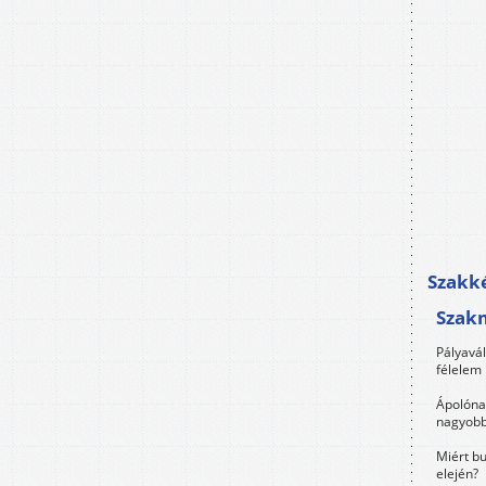
Szakké
Szak
Pályavá
félelem 
Ápolóna
nagyobb
Miért bu
elején?