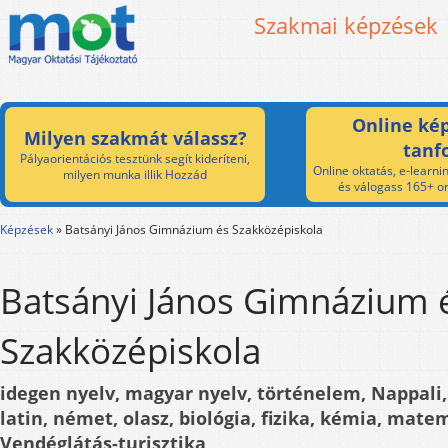
Szakmai képzések
Online kép
Milyen szakmát válassz?
tanf
Pályaorientációs tesztünk segít kideríteni,
Online oktatás, e-learnin
milyen munka illik Hozzád
és válogass 165+ on
Képzések
»
Batsányi János Gimnázium és Szakközépiskola
Batsányi János Gimnázium 
Szakközépiskola
idegen nyelv, magyar nyelv, történelem, Nappali, 
latin, német, olasz, biológia, fizika, kémia, mate
Vendéglátás-turisztika