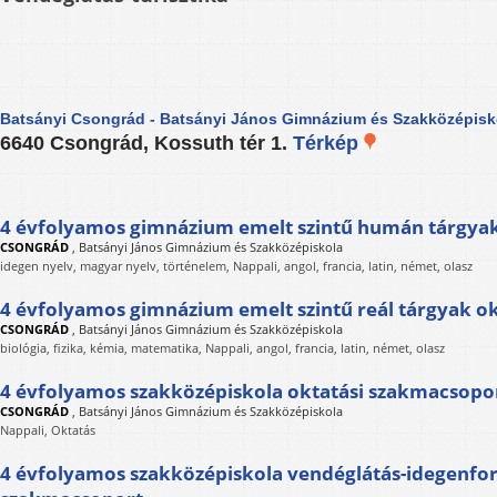
Batsányi Csongrád - Batsányi János Gimnázium és Szakközépisk
6640 Csongrád, Kossuth tér 1.
Térkép
4 évfolyamos gimnázium emelt szintű humán tárgyak
CSONGRÁD
,
Batsányi János Gimnázium és Szakközépiskola
idegen nyelv, magyar nyelv, történelem, Nappali, angol, francia, latin, német, olasz
4 évfolyamos gimnázium emelt szintű reál tárgyak o
CSONGRÁD
,
Batsányi János Gimnázium és Szakközépiskola
biológia, fizika, kémia, matematika, Nappali, angol, francia, latin, német, olasz
4 évfolyamos szakközépiskola oktatási szakmacsopo
CSONGRÁD
,
Batsányi János Gimnázium és Szakközépiskola
Nappali, Oktatás
4 évfolyamos szakközépiskola vendéglátás-idegenfo