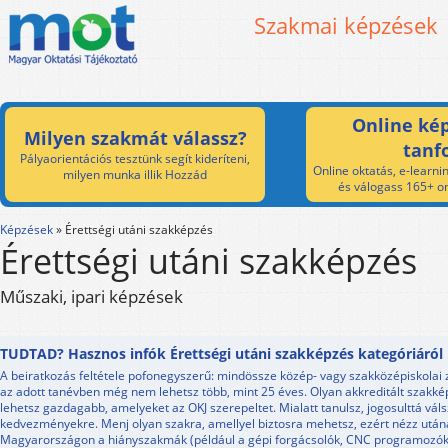
Szakmai képzések
Online kép
Milyen szakmát válassz?
tanf
Pályaorientációs tesztünk segít kideríteni,
Online oktatás, e-learnin
milyen munka illik Hozzád
és válogass 165+ on
Képzések
»
Érettségi utáni szakképzés
Érettségi utáni szakképzés
Műszaki, ipari képzések
TUDTAD? Hasznos infók Érettségi utáni szakképzés kategóriáról
A beiratkozás feltétele pofonegyszerű: mindössze közép- vagy szakközépiskolai z
az adott tanévben még nem lehetsz több, mint 25 éves. Olyan akkreditált szakk
lehetsz gazdagabb, amelyeket az OKJ szerepeltet. Mialatt tanulsz, jogosulttá váls
kedvezményekre. Menj olyan szakra, amellyel biztosra mehetsz, ezért nézz utá
Magyarországon a hiányszakmák (például a gépi forgácsolók, CNC programozók