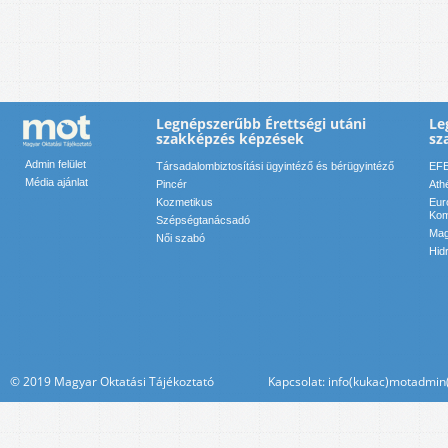
Legnépszerűbb Érettségi utáni
Le
szakképzés képzések
sz
Admin felület
Társadalombiztosítási ügyintéző és bérügyintéző
EFE
Média ajánlat
Pincér
Ath
Kozmetikus
Eur
Kom
Szépségtanácsadó
Mag
Női szabó
Hid
© 2019 Magyar Oktatási Tájékoztató Kapcsolat: info(kukac)motadmin(