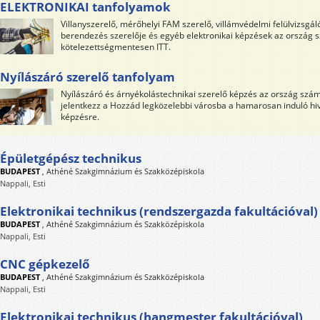
ELEKTRONIKAI tanfolyamok
Villanyszerelő, mérőhelyi FAM szerelő, villámvédelmi felülvizsgá
berendezés szerelője és egyéb elektronikai képzések az ország 
kötelezettségmentesen ITT.
Nyílászáró szerelő tanfolyam
Nyílászáró és árnyékolástechnikai szerelő képzés az ország számo
jelentkezz a Hozzád legközelebbi városba a hamarosan induló hiv
képzésre.
Épületgépész technikus
BUDAPEST
,
Athéné Szakgimnázium és Szakközépiskola
Nappali, Esti
Elektronikai technikus (rendszergazda fakultációval)
BUDAPEST
,
Athéné Szakgimnázium és Szakközépiskola
Nappali, Esti
CNC gépkezelő
BUDAPEST
,
Athéné Szakgimnázium és Szakközépiskola
Nappali, Esti
Elektronikai technikus (hangmester fakultációval)