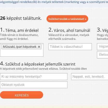
végzettséggel rendelkezők) és melyek telítettek (marketing vagy a személyzeti te
26
képzést találtunk.
Szűkítsd tovább a találatokat! »
1.
2.
3.
Téma, ami érdekel
Város, ahol tanulnál
Vé
Több témát is kiválaszthatsz,
Válaszd ki a városokat, melyek
Hogy ol
attól függ mi érdekel.
elérhetők számodra.
beiratko
Végzet
Műszaki, ipari képzések
Életko
4.
Szűkítsd a képzéseket jellemzők szerint
A képzések több jellemzővel vannak ellátva. Szűkítsd tovább őket