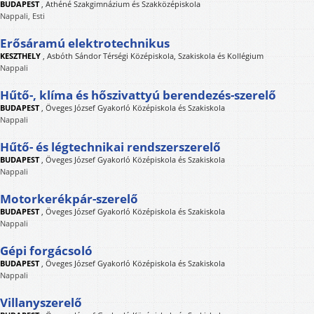
BUDAPEST
,
Athéné Szakgimnázium és Szakközépiskola
Nappali, Esti
Erősáramú elektrotechnikus
KESZTHELY
,
Asbóth Sándor Térségi Középiskola, Szakiskola és Kollégium
Nappali
Hűtő-, klíma és hőszivattyú berendezés-szerelő
BUDAPEST
,
Öveges József Gyakorló Középiskola és Szakiskola
Nappali
Hűtő- és légtechnikai rendszerszerelő
BUDAPEST
,
Öveges József Gyakorló Középiskola és Szakiskola
Nappali
Motorkerékpár-szerelő
BUDAPEST
,
Öveges József Gyakorló Középiskola és Szakiskola
Nappali
Gépi forgácsoló
BUDAPEST
,
Öveges József Gyakorló Középiskola és Szakiskola
Nappali
Villanyszerelő