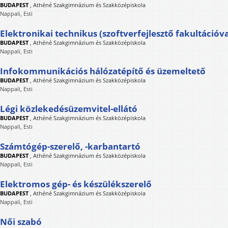
BUDAPEST
,
Athéné Szakgimnázium és Szakközépiskola
Nappali, Esti
Elektronikai technikus (szoftverfejlesztő fakultációva
BUDAPEST
,
Athéné Szakgimnázium és Szakközépiskola
Nappali, Esti
Infokommunikációs hálózatépítő és üzemeltető
BUDAPEST
,
Athéné Szakgimnázium és Szakközépiskola
Nappali, Esti
Légi közlekedésüzemvitel-ellátó
BUDAPEST
,
Athéné Szakgimnázium és Szakközépiskola
Nappali, Esti
Számtógép-szerelő, -karbantartó
BUDAPEST
,
Athéné Szakgimnázium és Szakközépiskola
Nappali, Esti
Elektromos gép- és készülékszerelő
BUDAPEST
,
Athéné Szakgimnázium és Szakközépiskola
Nappali, Esti
Női szabó