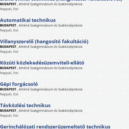
BUDAPEST
,
Athéné Szakgimnázium és Szakközépiskola
Nappali, Esti
Automatikai technikus
BUDAPEST
,
Athéné Szakgimnázium és Szakközépiskola
Nappali, Esti
Villanyszerelő (hangosító fakultáció)
BUDAPEST
,
Athéné Szakgimnázium és Szakközépiskola
Nappali, Esti
Közúti közlekedésüzemviteli-ellátó
BUDAPEST
,
Athéné Szakgimnázium és Szakközépiskola
Nappali, Esti
Gépi forgácsoló
BUDAPEST
,
Athéné Szakgimnázium és Szakközépiskola
Nappali, Esti
Távközlési technikus
BUDAPEST
,
Athéné Szakgimnázium és Szakközépiskola
Nappali, Esti
Gerinchálózati rendszerüzemeltető technikus