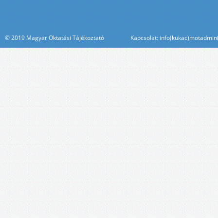
© 2019 Magyar Oktatási Tájékoztató Kapcsolat: info(kukac)motadmin(