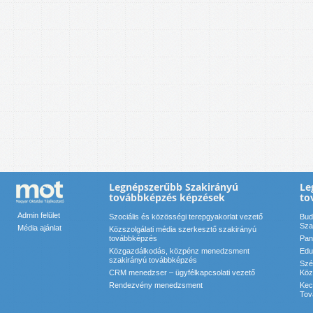
Legnépszerűbb Szakirányú
Le
továbbképzés képzések
to
Admin felület
Szociális és közösségi terepgyakorlat vezető
Bud
Sza
Média ajánlat
Közszolgálati média szerkesztő szakirányú
továbbképzés
Pan
Közgazdálkodás, közpénz menedzsment
Edu
szakirányú továbbképzés
Szé
CRM menedzser – ügyfélkapcsolati vezető
Köz
Rendezvény menedzsment
Kec
Tov