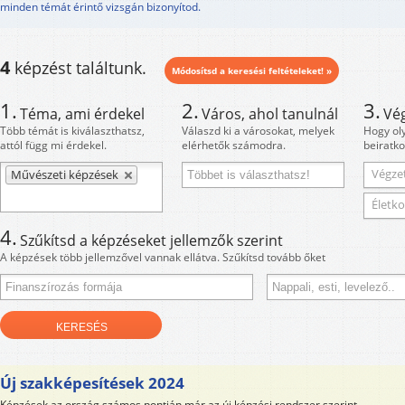
minden témát érintő vizsgán bizonyítod.
4
képzést találtunk.
Módosítsd a keresési feltételeket! »
1.
2.
3.
Téma, ami érdekel
Város, ahol tanulnál
Vé
Több témát is kiválaszthatsz,
Válaszd ki a városokat, melyek
Hogy ol
attól függ mi érdekel.
elérhetők számodra.
beiratko
Végzet
Művészeti képzések
Életko
4.
Szűkítsd a képzéseket jellemzők szerint
A képzések több jellemzővel vannak ellátva. Szűkítsd tovább őket
Új szakképesítések 2024
Képzések az ország számos pontján már az új képzési rendszer szerint.