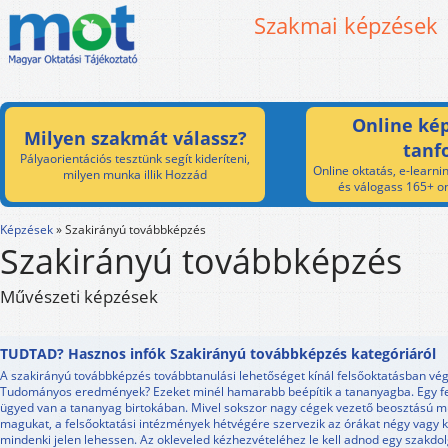
Szakmai képzések
Online kép
Milyen szakmát válassz?
tanf
Pályaorientációs tesztünk segít kideríteni,
Online oktatás, e-learnin
milyen munka illik Hozzád
és válogass 165+ on
Képzések
»
Szakirányú továbbképzés
Szakirányú továbbképzés
Művészeti képzések
TUDTAD? Hasznos infók Szakirányú továbbképzés kategóriáról
A szakirányú továbbképzés továbbtanulási lehetőséget kínál felsőoktatásban vég
Tudományos eredmények? Ezeket minél hamarabb beépítik a tananyagba. Egy felv
ügyed van a tananyag birtokában. Mivel sokszor nagy cégek vezető beosztású mu
magukat, a felsőoktatási intézmények hétvégére szervezik az órákat négy vagy 
mindenki jelen lehessen. Az okleveled kézhezvételéhez le kell adnod egy szakdo