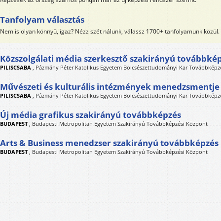
Tanfolyam választás
Nem is olyan könnyű, igaz? Nézz szét nálunk, válassz 1700+ tanfolyamunk közül.
Közszolgálati média szerkesztő szakirányú továbbké
PILISCSABA
,
Pázmány Péter Katolikus Egyetem Bölcsészettudományi Kar Továbbképzé
Művészeti és kulturális intézmények menedzsmentje
PILISCSABA
,
Pázmány Péter Katolikus Egyetem Bölcsészettudományi Kar Továbbképzé
Új média grafikus szakirányú továbbképzés
BUDAPEST
,
Budapesti Metropolitan Egyetem Szakirányú Továbbképzési Központ
Arts & Business menedzser szakirányú továbbképzés
BUDAPEST
,
Budapesti Metropolitan Egyetem Szakirányú Továbbképzési Központ