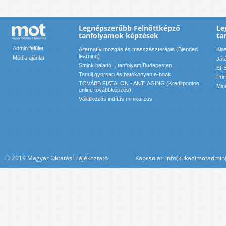
Legnépszerűbb Felnőttképző
Le
tanfolyamok képzések
ta
Admin felület
Alternatív mozgás és masszászterápia (Blended
Kla
learning)
Média ajánlat
Ját
Smink haladó I. tanfolyam Budapesten
EFE
Tanulj gyorsan és hatékonyan e-book
Pri
TOVÁBB FIATALON - ANTI AGING (Kreditpontos
Min
online továbbképzés)
Vállalkozás indítás minikurzus
© 2019 Magyar Oktatási Tájékoztató Kapcsolat: info(kukac)motadmin(