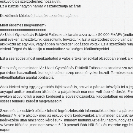
esküvőfotós szerződéshez hozzájutni.
Ez a kurzus nagyon hamar visszahozhatja az árát!
Kezdőknek kötelező, haladóknak erősen ajánlott!
Miért érdemes megvennem?
======================
Az Üzleti Gyorsítósáv Esküvői Fotósoknak tartalmazza azt az 50.000 Ft+ÁFA (bruttó
amit éveken át teszteltünk, csiszoltunk, bővítettünk. Ezt a szerződést több olyan pár
akik közül az egyikük, vagy éppen mindketten jogászok voltak. Ez a szerződés re
védeni Téged és biztosítja a munkádhoz szükséges körülményeidet.
Ezt a szerződést most megkaphatod a valós értékénél sokkal olcsóbban ennek a k
De ez még nem minden! Az Üzleti Gyorsítósáv Esküvői Fotósoknak tartalmazza azt a
pár évben használtunk és meglehetősen szép eredményeket hozott. Természetese
ellenállhatatlan ajánlat pontjait is.
Adok Neked még egy jegyesfotós tájékoztatót is, amivel a párokat készítjük fel a jeg
anyagot amikor emailben átküldtük, a párjainknak már nem volt több kérdésük. E
éveken át gyűjtöttük a párok kérdéseit a jegyesfotózásokkal kapcsolatban és ebb
összes felmerül kérdést megválaszolni.
Szeretnéd az esküvő előtt az lehető legrészletesebb információkat elkérni a párokt
lehess? Mi erre alkottuk meg az esküvő előtti kérdőívünket, amit minden párunknak
beérkezése után nincs több kérdésünk, mindent tudtunk! Azt elárulhatom, hogy az
szívesen kitöltötte, mert nem vesz el 5-10 percnél több időt tőlük és cserébe egy fe
napon.