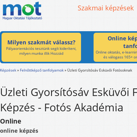
Szakmai képzések
Online kép
Milyen szakmát válassz?
tanf
Pályaorientációs tesztünk segít kideríteni,
Online oktatás, e-learnin
milyen munka illik Hozzád
és válogass 165+ on
Képzések
»
Felnőttképző tanfolyamok
»
Üzleti Gyorsítósáv Esküvői Fotósoknak
Üzleti Gyorsítósáv Esküvői
Képzés - Fotós Akadémia
Online
online képzés