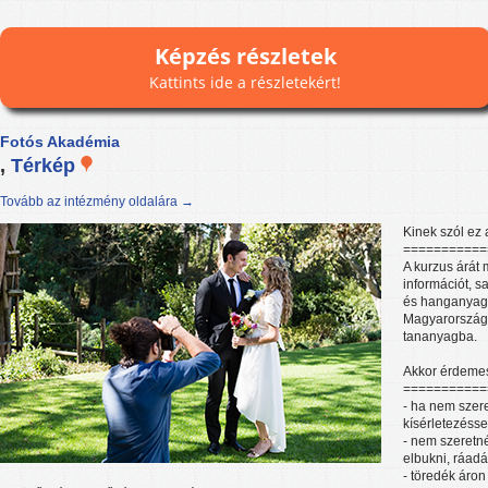
Képzés részletek
Kattints ide a részletekért!
Fotós Akadémia
,
Térkép
Tovább az intézmény oldalára →
Kinek szól ez 
===========
A kurzus árát
információt, 
és hanganyago
Magyarországo
tananyagba.
Akkor érdeme
===========
- ha nem szere
kísérletezésse
- nem szeretné
elbukni, ráadá
- töredék áron