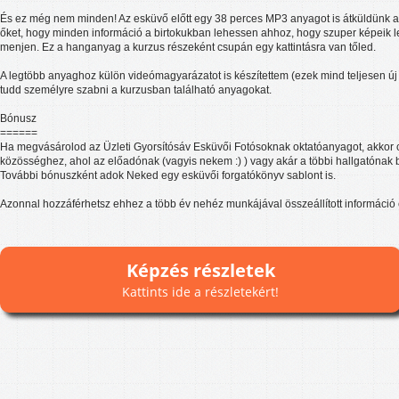
És ez még nem minden! Az esküvő előtt egy 38 perces MP3 anyagot is átküldünk a 
őket, hogy minden információ a birtokukban lehessen ahhoz, hogy szuper képeik l
menjen. Ez a hanganyag a kurzus részeként csupán egy kattintásra van tőled.
A legtöbb anyaghoz külön videómagyarázatot is készítettem (ezek mind teljesen 
tudd személyre szabni a kurzusban található anyagokat.
Bónusz
======
Ha megvásárolod az Üzleti Gyorsítósáv Esküvői Fotósoknak oktatóanyagot, akkor c
közösséghez, ahol az előadónak (vagyis nekem :) ) vagy akár a többi hallgatónak b
További bónuszként adok Neked egy esküvői forgatókönyv sablont is.
Azonnal hozzáférhetsz ehhez a több év nehéz munkájával összeállított információ
Képzés részletek
Kattints ide a részletekért!