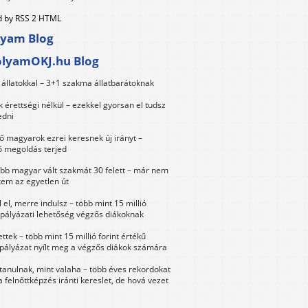
 by RSS 2 HTML
lyam Blog
olyamOKJ.hu Blog
állatokkal – 3+1 szakma állatbarátoknak
érettségi nélkül – ezekkel gyorsan el tudsz
edni
 magyarok ezrei keresnek új irányt –
 megoldás terjed
öbb magyar vált szakmát 30 felett – már nem
tem az egyetlen út
 el, merre indulsz – több mint 15 millió
 pályázati lehetőség végzős diákoknak
ttek – több mint 15 millió forint értékű
 pályázat nyílt meg a végzős diákok számára
tanulnak, mint valaha – több éves rekordokat
a felnőttképzés iránti kereslet, de hová vezet