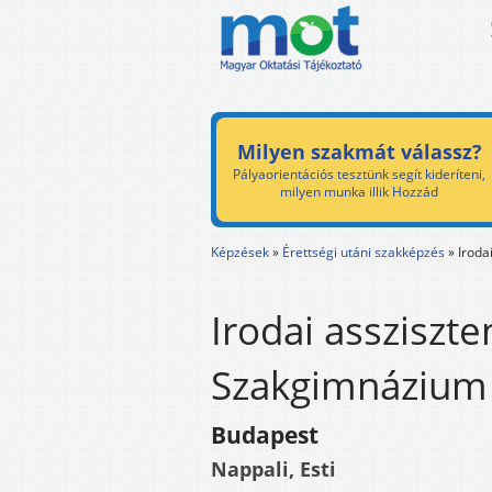
Milyen szakmát válassz?
Pályaorientációs tesztünk segít kideríteni,
milyen munka illik Hozzád
Képzések
»
Érettségi utáni szakképzés
»
Iroda
Irodai assziszt
Szakgimnázium 
Budapest
Nappali, Esti