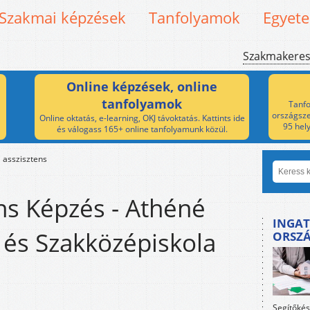
Szakmai képzések
Tanfolyamok
Egyet
Szakmakere
Online képzések, online
tanfolyamok
Tanfo
országsze
Online oktatás, e-learning, OKJ távoktatás. Kattints ide
95 hel
és válogass 165+ online tanfolyamunk közül.
i asszisztens
ens Képzés - Athéné
INGAT
és Szakközépiskola
ORSZ
Segítőkés