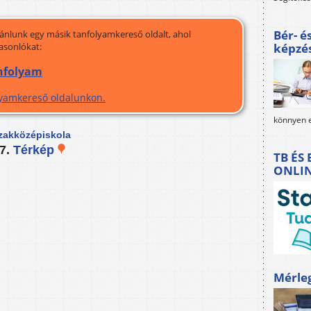
Bér- é
jánlunk egy másik tanfolyamkereső oldalt, ahol
asonlókat:
képzé
anfolyam
olyamkereső oldalunkon.
könnyen e
zakközépiskola
 7.
Térkép
TB ÉS
ONLI
Mérle