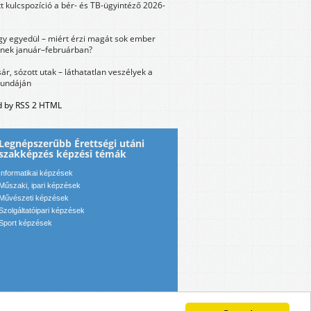
tt kulcspozíció a bér- és TB-ügyintéző 2026-
y egyedül – miért érzi magát sok ember
nek január–februárban?
sár, sózott utak – láthatatlan veszélyek a
bundáján
 by RSS 2 HTML
Legnépszerűbb Érettségi utáni
szakképzés képzési témák
Informatikai képzések
Műszaki, ipari képzések
Művészeti képzések
Szolgáltatóipari képzések
Sport képzések