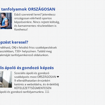
 tanfolyamok ORSZÁGOSAN
Edző szeretnél lenni? Jelentkezz
országosan elérhető sportos
képzéseinkre. Nincs rejtett költség,
és kamatmentes részletekben is
fizethetsz!
pzést keresel?
ndítható, OKJ-t felváltó friss szakképesítések
lasztékban, 150+ helyszínen. Találd meg
akmáját tanfolyamkereső oldalunkon.
lis ápoló és gondozó képzés
Szociális ápoló és gondozó
szakképzés most ORSZÁGOSAN ❤
9 ellenállhatatlan érvünkért
kattints a weboldalra, és érdeklődj
KÖTELEZETTSÉGMENTESEN
 ápoló és gondozó tanfolyamunkra. ⤵⤵⤵