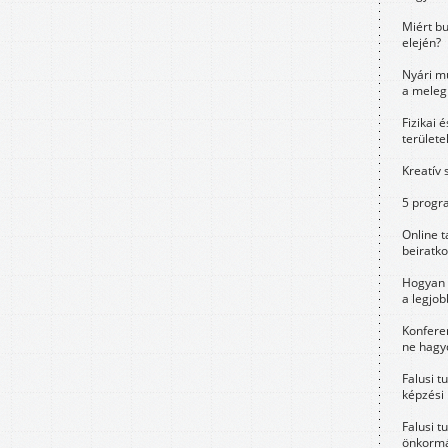
Miért bu
elején?
Nyári m
a meleg
Fizikai 
területe
Kreatív 
5 progra
Online t
beiratko
Hogyan 
a legjo
Konfere
ne hagyd
Falusi t
képzési
Falusi t
önkormá