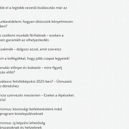
kik el a legtöbb vezetői kiválasztás már az
unkavédelem: hogyan öltözzünk kényelmesen
ben?
és szellemi munkák férfiaknak – ezeken a
ken garantált az elhelyezkedés
szakmák – dolgozz azzal, amit szeretsz
m a kollégákkal, hogy jobb csapat legyetek!
anulás előnyei és buktatói – mire figyelj
zás előtt?
válassz felnőttképzést 2025-ben? – Útmutató
bb döntéshez
ncia szervezés mesterien – Ezeket a lépéseket
 ki!
urizmus: közösségi befektetésként indul
 program kistelepüléseknek
urizmus: új képzési lehetőség
nyzatoknak és helyieknek