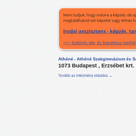
Nem tudjuk, hogy indul-e a képzés, de a
megtalálhatod ezt képzést vagy ehhez h
Irodai asszisztens - képzés, t
>>> Kattints ide, és böngéssz tanf
Athéné - Athéné Szakgimnázium és S
1073 Budapest , Erzsébet krt.
Tovább az intézmény oldalára →