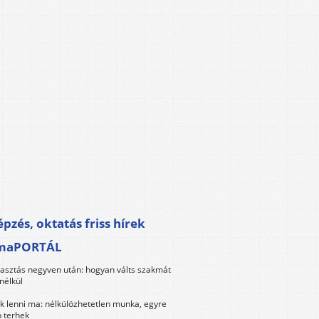
pzés, oktatás friss hírek
maPORTÁL
lasztás negyven után: hogyan válts szakmát
nélkül
k lenni ma: nélkülözhetetlen munka, egyre
 terhek