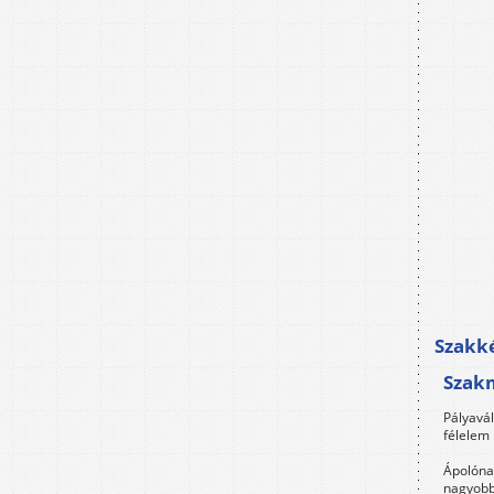
Szakké
Szak
Pályavá
félelem 
Ápolóna
nagyobb