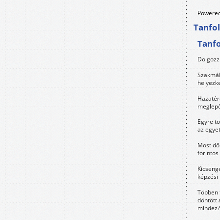
Powered
Tanfo
Tanf
Dolgozz 
Szakmák 
helyezk
Hazatérő
meglepő
Egyre t
az egye
Most dől
forintos
Kicsenge
képzési
Többen 
döntött 
mindez?