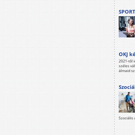
SPORT
OKJ ké
2021-től i
széles vá
álmaid sz
Szociá
Szociális