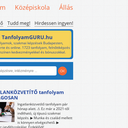
em
Középiskola
Állás
ső
Tudd meg!
Hirdessen ingyen!
TanfolyamGURU.hu
lyamok, szakmai képzések Budapesten,
rte és online. 1723 tanfolyam, felnőttképzés
yszínen kedvezményekkel és bónuszokkal.
LANKÖZVETÍTŐ tanfolyam
ÁGOSAN
Ingatlanközvetítő tanfolyam pár
hónap alatt. ⚠ Ez már a 2021-től
indítható, új típusú szakmai
képzés. ▶ Munka és család mellett
is könnyen elvégezhető. ▶
z ügyfélszolgálat. Érdeklődj!