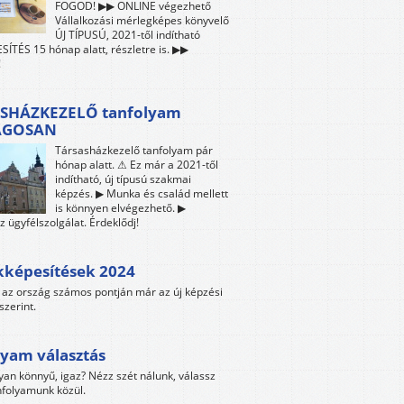
FOGOD! ▶▶ ONLINE végezhető
Vállalkozási mérlegképes könyvelő
ÚJ TÍPUSÚ, 2021-től indítható
ÍTÉS 15 hónap alatt, részletre is. ▶▶
!
SHÁZKEZELŐ tanfolyam
ÁGOSAN
Társasházkezelő tanfolyam pár
hónap alatt. ⚠ Ez már a 2021-től
indítható, új típusú szakmai
képzés. ▶ Munka és család mellett
is könnyen elvégezhető. ▶
z ügyfélszolgálat. Érdeklődj!
kképesítések 2024
az ország számos pontján már az új képzési
szerint.
yam választás
yan könnyű, igaz? Nézz szét nálunk, válassz
folyamunk közül.