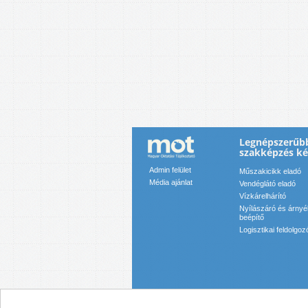
Legnépszerűbb
szakképzés k
Admin felület
Műszakicikk eladó
Média ajánlat
Vendéglátó eladó
Vízkárelhárító
Nyílászáró és árnyék
beépítő
Logisztikai feldolgoz