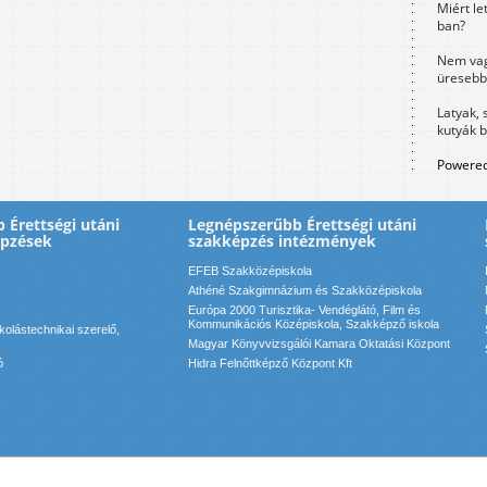
Miért le
ban?
Nem vag
üresebb
Latyak, 
kutyák 
Powered
 Érettségi utáni
Legnépszerűbb Érettségi utáni
épzések
szakképzés intézmények
EFEB Szakközépiskola
Athéné Szakgimnázium és Szakközépiskola
Európa 2000 Turisztika- Vendéglátó, Film és
Kommunikációs Középiskola, Szakképző iskola
olástechnikai szerelő,
Magyar Könyvvizsgálói Kamara Oktatási Központ
ó
Hidra Felnőttképző Központ Kft