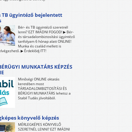
s TB ügyintéző bejelentett
s
Bér- és TB ügyintéző szeretnél
lenni? EZT IMÁDNI FOGOD! ▶ Bér-
és társadalombiztosítási ügyintéző
tanfolyam 6 hónap alatt ONLINE!
Munka és család mellett is
lvégezhető. ▶ Érdeklődj ITT!
 BÉRÜGYI MUNKATÁRS KÉPZÉS
NE
Minőségi ONLINE oktatás
keretében most
TÁRSADALOMBIZTOSÍTÁSI ÉS
BÉRÜGYI MUNKATÁRS lehetsz a
Stabil Tudás jóvoltából.
gképes könyvelő képzés
MÉRLEGKÉPES KÖNYVELŐ
SZERETNÉL LENNI? EZT IMÁDNI