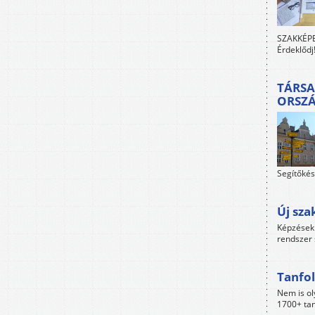
SZAKKÉPES
Érdeklődj
TÁRSA
ORSZ
Segítőkés
Új sza
Képzések 
rendszer 
Tanfol
Nem is ol
1700+ tan