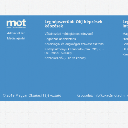
Legnépszerűbb OKJ képzések
Le
képzések
in
Admin felület
Vállalkozási mérlegképes könyvelő
Mag
Média ajánlat
Fogászati asszisztens
Hid
Kardiológiai és angiológiai szakasszsztens
Sch
Kisteljesítményű kazán fűtő (max. 2t/h) (E-
DEK
001079/2015/A009)
Kla
Kazánkezelő (2-12 t/h között)
© 2019 Magyar Oktatási Tájékoztató Kapcsolat: info(kukac)motadmin(