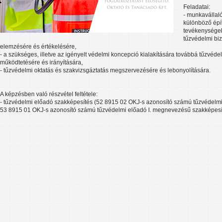
Feladatai:
- munkavállaló
különböző épí
tevékenységek
tűzvédelmi bi
elemzésére és értékelésére,
- a szükséges, illetve az igényelt védelmi koncepció kialakítására továbbá tűzvé
működtetésére és irányítására,
- tűzvédelmi oktatás és szakvizsgáztatás megszervezésére és lebonyolítására.
A képzésben való részvétel feltétele:
- tűzvédelmi előadó szakképesítés (52 8915 02 OKJ-s azonosító számú tűzvédel
53 8915 01 OKJ-s azonosító számú tűzvédelmi előadó I. megnevezésű szakképesí