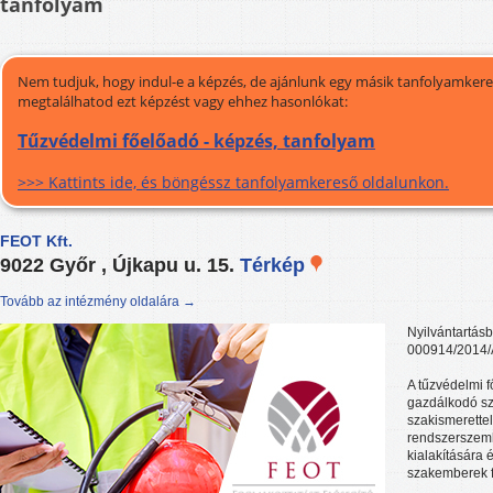
tanfolyam
Nem tudjuk, hogy indul-e a képzés, de ajánlunk egy másik tanfolyamkeres
megtalálhatod ezt képzést vagy ehhez hasonlókat:
Tűzvédelmi főelőadó - képzés, tanfolyam
>>> Kattints ide, és böngéssz tanfolyamkereső oldalunkon.
FEOT Kft.
9022 Győr , Újkapu u. 15.
Térkép
Tovább az intézmény oldalára →
Nyilvántartásb
000914/2014
A tűzvédelmi 
gazdálkodó sz
szakismerette
rendszerszeml
kialakítására 
szakemberek f