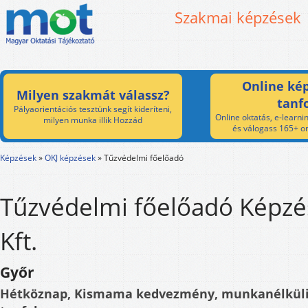
Szakmai képzések
Online kép
Milyen szakmát válassz?
tanf
Pályaorientációs tesztünk segít kideríteni,
Online oktatás, e-learnin
milyen munka illik Hozzád
és válogass 165+ on
Képzések
»
OKJ képzések
»
Tűzvédelmi főelőadó
Tűzvédelmi főelőadó Képzé
Kft.
Győr
Hétköznap, Kismama kedvezmény, munkanélkül