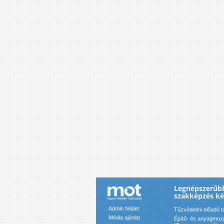
Legnépszerűbb
szakképzés k
Admin felület
Tűzvédelmi előadó t
Média ajánlat
Építő- és anyagmozg