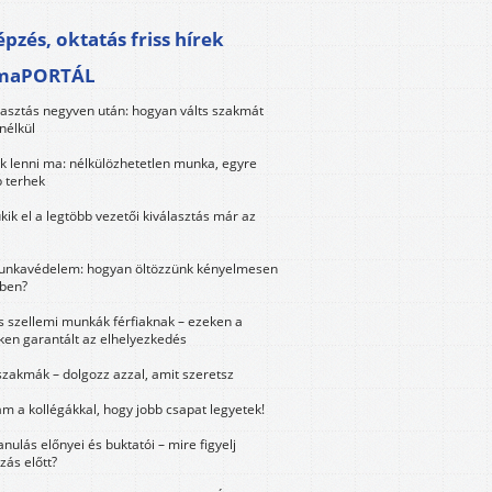
pzés, oktatás friss hírek
maPORTÁL
lasztás negyven után: hogyan válts szakmát
nélkül
k lenni ma: nélkülözhetetlen munka, egyre
 terhek
kik el a legtöbb vezetői kiválasztás már az
unkavédelem: hogyan öltözzünk kényelmesen
ben?
és szellemi munkák férfiaknak – ezeken a
ken garantált az elhelyezkedés
szakmák – dolgozz azzal, amit szeretsz
m a kollégákkal, hogy jobb csapat legyetek!
anulás előnyei és buktatói – mire figyelj
zás előtt?