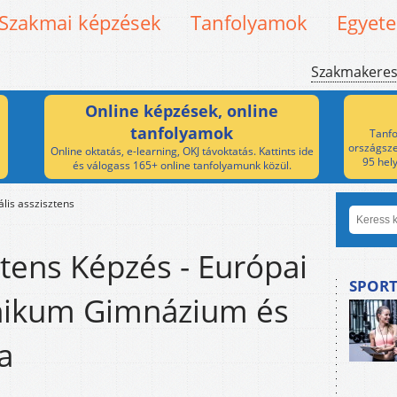
Szakmai képzések
Tanfolyamok
Egyet
Szakmakere
Online képzések, online
tanfolyamok
Tanfo
országsze
Online oktatás, e-learning, OKJ távoktatás. Kattints ide
95 hel
és válogass 165+ online tanfolyamunk közül.
ális asszisztens
ztens Képzés - Európai
SPORT
hnikum Gimnázium és
a