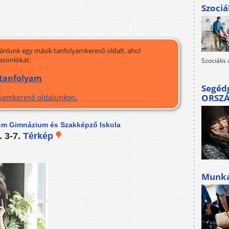
Szociá
jánlunk egy másik tanfolyamkereső oldalt, ahol
asonlókat:
Szociális
, tanfolyam
Segéd
ORSZ
olyamkereső oldalunkon.
kum Gimnázium és Szakképző Iskola
. 3-7.
Térkép
Munkah