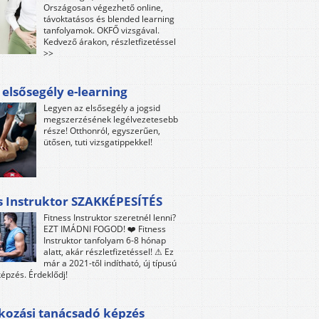
Országosan végezhető online,
távoktatásos és blended learning
tanfolyamok. OKFŐ vizsgával.
Kedvező árakon, részletfizetéssel
>>
 elsősegély e-learning
Legyen az elsősegély a jogsid
megszerzésének legélvezetesebb
része! Otthonról, egyszerűen,
ütősen, tuti vizsgatippekkel!
s Instruktor SZAKKÉPESÍTÉS
Fitness Instruktor szeretnél lenni?
EZT IMÁDNI FOGOD! ❤️ Fitness
Instruktor tanfolyam 6-8 hónap
alatt, akár részletfizetéssel! ⚠ Ez
már a 2021-től indítható, új típusú
épzés. Érdeklődj!
kozási tanácsadó képzés