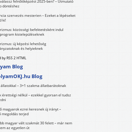
válassz felnőttképzést 2025-ben? – Útmutató
bb döntéshez
ncia szervezés mesterien – Ezeket a lépéseket
 ki!
urizmus: közösségi befektetésként indul
 program kistelepüléseknek
urizmus: új képzési lehetőség
nyzatoknak és helyieknek
 by RSS 2 HTML
lyam Blog
olyamOKJ.hu Blog
állatokkal – 3+1 szakma állatbarátoknak
érettségi nélkül – ezekkel gyorsan el tudsz
edni
 magyarok ezrei keresnek új irányt –
 megoldás terjed
öbb magyar vált szakmát 30 felett – már nem
tem az egyetlen út