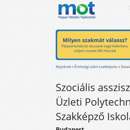
Milyen szakmát válassz?
Pályaorientációs tesztünk segít kideríteni,
milyen munka illik Hozzád
Képzések
»
Érettségi utáni szakképzés
»
Szoci
Szociális asszis
Üzleti Polytec
Szakképző Iskol
Budapest