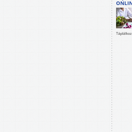
ONLI
Táplálkoz