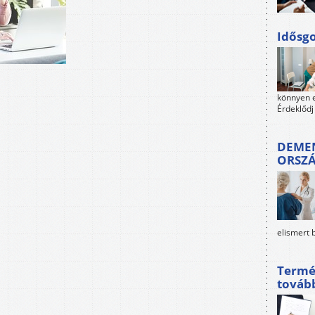
Idősgo
könnyen e
Érdeklődj
DEMEN
ORSZ
elismert 
Termé
továb