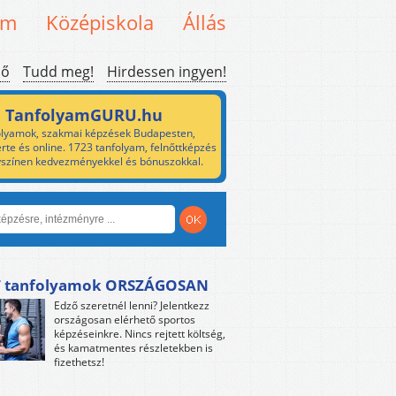
em
Középiskola
Állás
ső
Tudd meg!
Hirdessen ingyen!
TanfolyamGURU.hu
lyamok, szakmai képzések Budapesten,
rte és online. 1723 tanfolyam, felnőttképzés
yszínen kedvezményekkel és bónuszokkal.
 tanfolyamok ORSZÁGOSAN
Edző szeretnél lenni? Jelentkezz
országosan elérhető sportos
képzéseinkre. Nincs rejtett költség,
és kamatmentes részletekben is
fizethetsz!