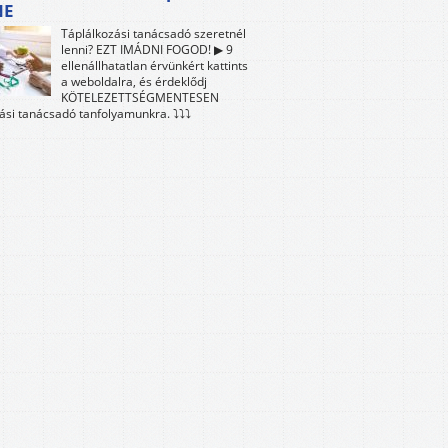
NE
Táplálkozási tanácsadó szeretnél
lenni? EZT IMÁDNI FOGOD! ▶ 9
ellenállhatatlan érvünkért kattints
a weboldalra, és érdeklődj
KÖTELEZETTSÉGMENTESEN
ási tanácsadó tanfolyamunkra. ⤵⤵⤵