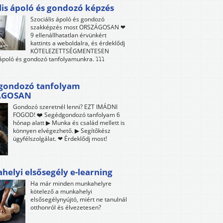
lis ápoló és gondozó képzés
Szociális ápoló és gondozó
szakképzés most ORSZÁGOSAN ❤
9 ellenállhatatlan érvünkért
kattints a weboldalra, és érdeklődj
KÖTELEZETTSÉGMENTESEN
 ápoló és gondozó tanfolyamunkra. ⤵⤵⤵
gondozó tanfolyam
ÁGOSAN
Gondozó szeretnél lenni? EZT IMÁDNI
FOGOD! ❤️ Segédgondozó tanfolyam 6
hónap alatt ▶ Munka és család mellett is
könnyen elvégezhető. ▶ Segítőkész
ügyfélszolgálat. ❤ Érdeklődj most!
elyi elsősegély e-learning
Ha már minden munkahelyre
kötelező a munkahelyi
elsősegélynyújtó, miért ne tanulnál
otthonról és élvezetesen?