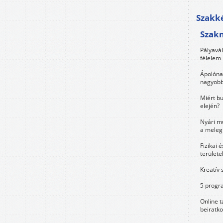
Szakké
Szak
Pályavá
félelem 
Ápolóna
nagyobb
Miért bu
elején?
Nyári m
a meleg
Fizikai 
területe
Kreatív 
5 progra
Online t
beiratko