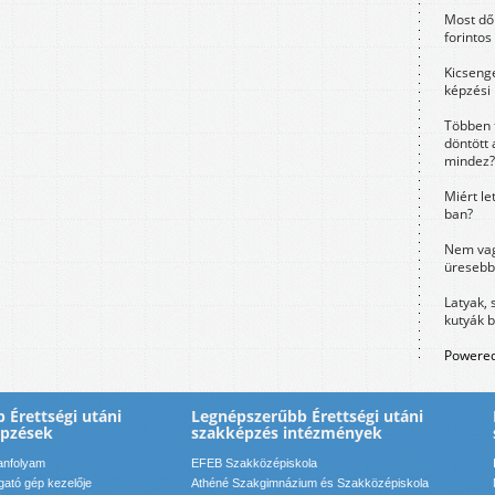
Most dől
forintos
Kicsenge
képzési
Többen 
döntött 
mindez?
Miért le
ban?
Nem vag
üresebb
Latyak, 
kutyák 
Powered
 Érettségi utáni
Legnépszerűbb Érettségi utáni
épzések
szakképzés intézmények
anfolyam
EFEB Szakközépiskola
ató gép kezelője
Athéné Szakgimnázium és Szakközépiskola