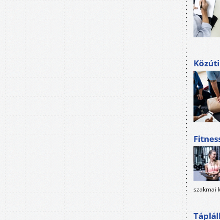
Közúti
Fitnes
szakmai k
Táplál