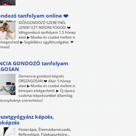
ndozó tanfolyam online ❤️
IDŐSGONDOZÓ SZERETNÉL
LENNI? EZT IMÁDNI FOGOD! ❤️
Idősgondozó tanfolyam 1,5 hónap
alatt ▶ Munka és család mellett is
lvégezhető.▶ Segítőkész ügyfélszolgálat. ❤
 most!
CIA GONDOZÓ tanfolyam
ÁGOSAN
Demencia gondozó képzés
ORSZÁGOSAN.❤️ Akár 5 hónap
alatt ▶ Munka és család mellett is
könnyen elvégezhető. ▶ Új típusú
szakmai képzésünkkel államilag
bizonyítványt szerezhetsz!
szetgyógyász képzés,
bképzés
Fitoterápia, Életmódtanácsadó,
Reflexológia, Fülakupunktúra...