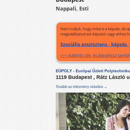
Nappali, Esti
Nem tudjuk, hogy indul-e a képzés, de a
megtalálhatod ezt képzést vagy ehhez h
Szociális asszisztens - képzés
>>> Kattints ide, és böngéssz tanf
EÜPOLY - Európai Üzleti Polytechni
1119 Budapest , Rátz László u
Tovább az intézmény oldalára →