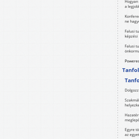
Hogyan 
a legjo
Konfere
ne hagyd
Falusi t
képzési
Falusi t
önkormá
Powered
Tanfo
Tanf
Dolgozz 
Szakmák 
helyezk
Hazatérő
meglepő
Egyre t
az egye